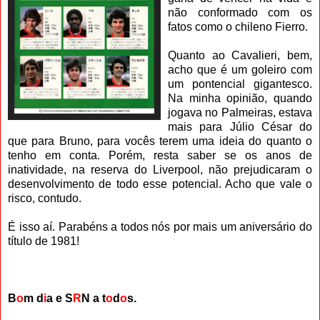
não conformado com os
fatos como o chileno Fierro.
Quanto ao Cavalieri, bem,
acho que é um goleiro com
um pontencial gigantesco.
Na minha opinião, quando
jogava no Palmeiras, estava
mais para Júlio César do
que para Bruno, para vocês terem uma ideia do quanto o
tenho em conta. Porém, resta saber se os anos de
inatividade, na reserva do Liverpool, não prejudicaram o
desenvolvimento de todo esse potencial. Acho que vale o
risco, contudo.
É isso aí. Parabéns a todos nós por mais um aniversário do
título de 1981!
B
o
m d
i
a e S
R
N a t
o
d
o
s.