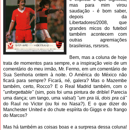
mas para mim virou
saudação - é bom saber,
depois da
Libertadores/2008, que
grandes micos do futebol
também acontecem com
outras agremiações
brasileiras, rsrsrsrs.
Bem, mas a coluna de hoje
trata de momentos para sempre, e a inspiração veio de um
comentário do meu irmão, Mr. Fermo, em um comentário de
Sua Senhoria ontem à noite. O América do México não
ficará para sempre? Ficará, né, galera? Mas o Mazembe
também, certo, Rocco? E o Real Madrid também, com o
"
unforgettable"
(sim, pois foi uma pintura de drible! Parecia
uma dança; um tango, uma valsa!)
"um pra lá, dois pra cá"
do Raul no Victor (ou foi no Nasa?). E o que dizer do
Manchester United e do chute espírita do Giggs e do frango
do Marcos?
Mas há também as coisas boas e a surpresa dessa coluna!