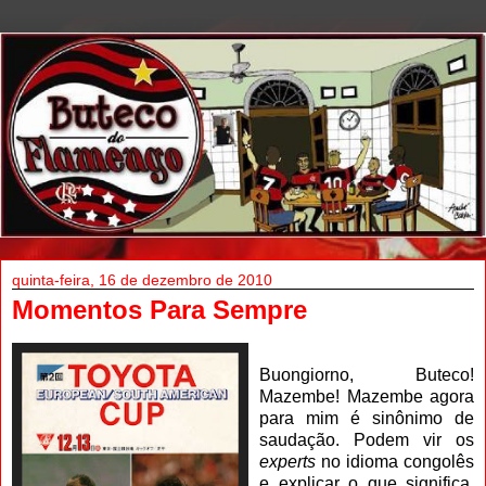
quinta-feira, 16 de dezembro de 2010
Momentos Para Sempre
Buongiorno, Buteco!
Mazembe! Mazembe agora
para mim é sinônimo de
saudação. Podem vir os
experts
no idioma congolês
e explicar o que significa,