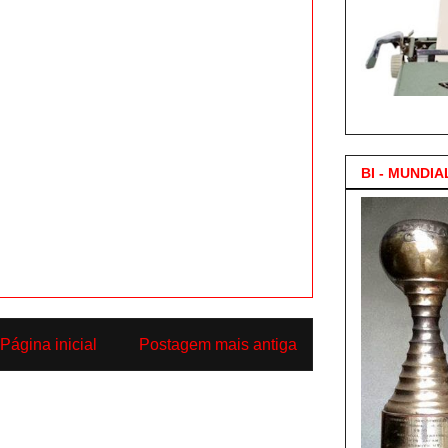
3.000 Posts !
BI - MUNDIA
Página inicial
Postagem mais antiga