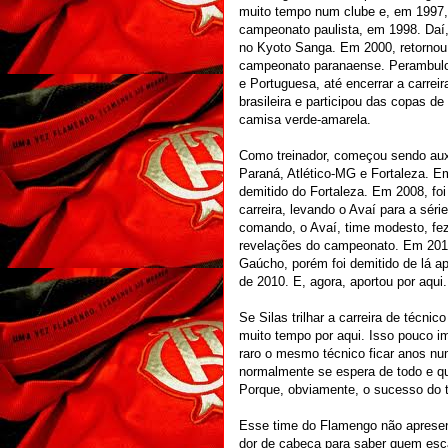
muito tempo num clube e, em 1997,
campeonato paulista, em 1998. Daí,
no Kyoto Sanga. Em 2000, retornou a
campeonato paranaense. Perambulo
e Portuguesa, até encerrar a carrei
brasileira e participou das copas 
camisa verde-amarela.
Como treinador, começou sendo auxi
Paraná, Atlético-MG e Fortaleza. Em
demitido do Fortaleza. Em 2008, fo
carreira, levando o Avaí para a sér
comando, o Avaí, time modesto, fe
revelações do campeonato. Em 201
Gaúcho, porém foi demitido de lá a
de 2010. E, agora, aportou por aqui.
Se Silas trilhar a carreira de técnic
muito tempo por aqui. Isso pouco imp
raro o mesmo técnico ficar anos nu
normalmente se espera de todo e qu
Porque, obviamente, o sucesso do tr
Esse time do Flamengo não apresen
dor de cabeça para saber quem esca