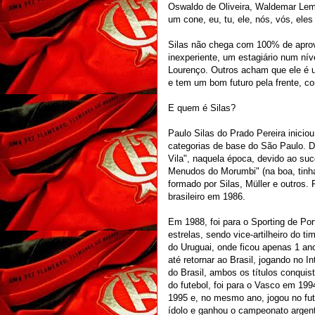
Oswaldo de Oliveira, Waldemar Lem
um cone, eu, tu, ele, nós, vós, eles 
Silas não chega com 100% de aprov
inexperiente, um estagiário num ní
Lourenço. Outros acham que ele é u
e tem um bom futuro pela frente, c
E quem é Silas?
Paulo Silas do Prado Pereira iniciou
categorias de base do São Paulo. 
Vila", naquela época, devido ao su
Menudos do Morumbi" (na boa, tinha 
formado por Silas, Müller e outros
brasileiro em 1986.
Em 1988, foi para o Sporting de Por
estrelas, sendo vice-artilheiro do t
do Uruguai, onde ficou apenas 1 a
até retornar ao Brasil, jogando no 
do Brasil, ambos os títulos conqui
do futebol, foi para o Vasco em 19
1995 e, no mesmo ano, jogou no fut
ídolo e ganhou o campeonato argent