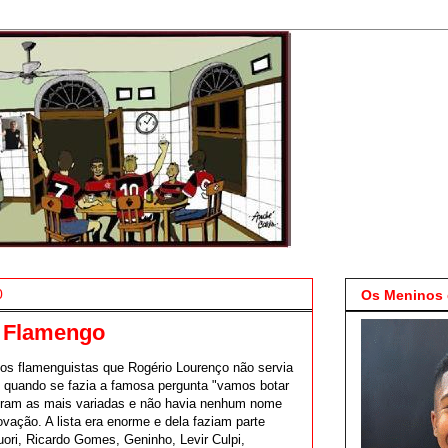
0
Os Meninos 
o Flamengo
os flamenguistas que Rogério Lourenço não servia
, quando se fazia a famosa pergunta "vamos botar
 eram as mais variadas e não havia nenhum nome
vação. A lista era enorme e dela faziam parte
ri, Ricardo Gomes, Geninho, Levir Culpi,