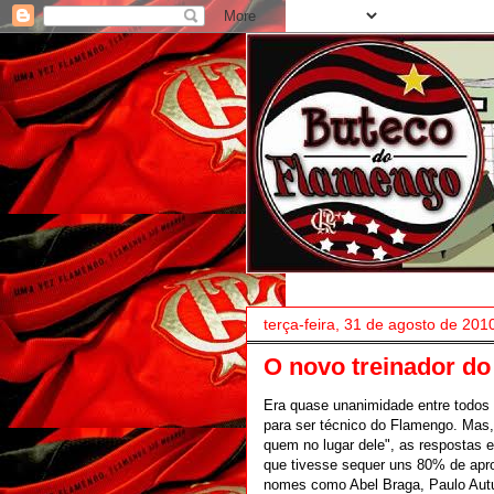
terça-feira, 31 de agosto de 201
O novo treinador d
Era quase unanimidade entre todos 
para ser técnico do Flamengo. Mas
quem no lugar dele", as respostas
que tivesse sequer uns 80% de apro
nomes como Abel Braga, Paulo Autuo