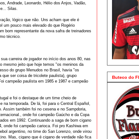
os, Andrade, Leonardo, Hélio dos Anjos, Vadão,
e... Silas.
ação, lógico que não. Uns acham que ele é
vel um pouco mais elevado do que Rogério
m bom representante da nova safra de treinadores
omo técnico.
 sua carreira de jogador no início dos anos 80, nas
Do mesmo jeito que hoje temos "os meninos da
cesso do grupo Menudos no Brasil, havia "os
que ser coisa de tricolete paulista), grupo
Buteco do 
. Foi campeão paulista em 1985 e 1987 e campeão
tugal e foi o destaque de um time cheio de
ime na temporada. De lá, foi para o Central Español,
no. Assim também foi no cesena e no Sampdoria,
Internacional., onde foi campeão Gaúcho e da Copa
stados em 1992. Continuando a saga de bom cigano
94, onde foi campeão carioca. Foi pro Kashiwa em
ebol argentino, no time do San Lorenzo, onde virou
ino. Mas, cigano que é cigano de verdade não fica