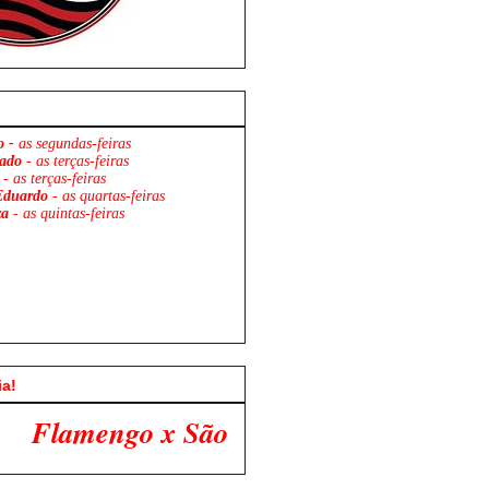
o -
as segundas-feiras
ado
- as terças-feiras
- as terças-feiras
Eduardo
- as quartas-feiras
za
- as quintas-feiras
ia!
ão Paulo. Venha Participar Conosco!