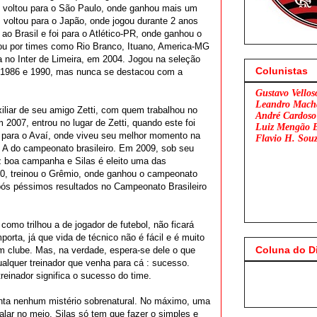
 voltou para o São Paulo, onde ganhou mais um
 voltou para o Japão, onde jogou durante 2 anos
o Brasil e foi para o Atlético-PR, onde ganhou o
u por times como Rio Branco, Ituano, America-MG
ra no Inter de Limeira, em 2004. Jogou na seleção
Colunistas
de 1986 e 1990, mas nunca se destacou com a
Gustavo Vellos
Leandro Mach
liar de seu amigo Zetti, com quem trabalhou no
André Cardoso
 2007, entrou no lugar de Zetti, quando este foi
Luiz Mengão 
i para o Avaí, onde viveu seu melhor momento na
Flavio H. Sou
ie A do campeonato brasileiro. Em 2009, sob seu
z boa campanha e Silas é eleito uma das
0, treinou o Grêmio, onde ganhou o campeonato
pós péssimos resultados no Campeonato Brasileiro
o como trilhou a de jogador de futebol, não ficará
orta, já que vida de técnico não é fácil e é muito
Coluna do D
m clube. Mas, na verdade, espera-se dele o que
alquer treinador que venha para cá : sucesso.
Flamengo x S
einador significa o sucesso do time.
ta nenhum mistério sobrenatural. No máximo, uma
lar no meio. Silas só tem que fazer o simples e