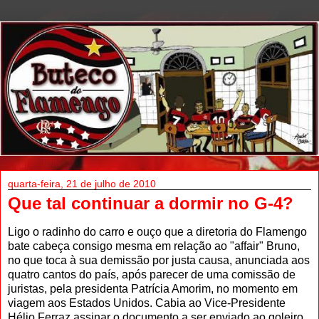
quarta-feira, 21 de julho de 2010
Que tal continuar a dormir no G-4?
Ligo o radinho do carro e ouço que a diretoria do Flamengo
bate cabeça consigo mesma em relação ao "affair" Bruno,
no que toca à sua demissão por justa causa, anunciada aos
quatro cantos do país, após parecer de uma comissão de
juristas, pela presidenta Patrícia Amorim, no momento em
viagem aos Estados Unidos. Cabia ao Vice-Presidente
Hélio Ferraz assinar o documento a ser enviado ao goleiro,