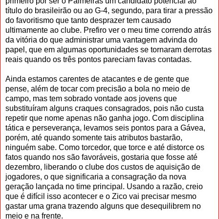
primeiro por ser o Palmeiras um candidato potencial ao
título do brasileirão ou ao G-4, segundo, para tirar a pressão
do favoritismo que tanto desprazer tem causado
ultimamente ao clube. Prefiro ver o meu time correndo atrás
da vitória do que administrar uma vantagem advinda do
papel, que em algumas oportunidades se tornaram derrotas
reais quando os três pontos pareciam favas contadas.
Ainda estamos carentes de atacantes e de gente que
pense, além de tocar com precisão a bola no meio de
campo, mas tem sobrado vontade aos jovens que
substituíram alguns craques consagrados, pois não custa
repetir que nome apenas não ganha jogo. Com disciplina
tática e perseverança, levamos seis pontos para a Gávea,
porém, até quando somente tais atributos bastarão,
ninguém sabe. Como torcedor, que torce e até distorce os
fatos quando nos são favoráveis, gostaria que fosse até
dezembro, liberando o clube dos custos de aquisição de
jogadores, o que significaria a consagração da nova
geração lançada no time principal. Usando a razão, creio
que é difícil isso acontecer e o Zico vai precisar mesmo
gastar uma grana trazendo alguns que desequilibrem no
meio e na frente.