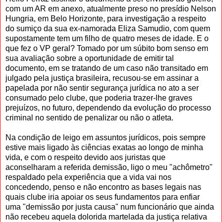
com um AR em anexo, atualmente preso no presídio Nelson
Hungria, em Belo Horizonte, para investigação a respeito
do sumiço da sua ex-namorada Eliza Samudio, com quem
supostamente tem um filho de quatro meses de idade. E o
que fez o VP geral? Tomado por um súbito bom senso em
sua avaliação sobre a oportunidade de emitir tal
documento, em se tratando de um caso não transitado em
julgado pela justiça brasileira, recusou-se em assinar a
papelada por não sentir segurança jurídica no ato a ser
consumado pelo clube, que poderia trazer-lhe graves
prejuízos, no futuro, dependendo da evolução do processo
criminal no sentido de penalizar ou não o atleta.
Na condição de leigo em assuntos jurídicos, pois sempre
estive mais ligado às ciências exatas ao longo de minha
vida, e com o respeito devido aos juristas que
aconselharam a referida demissão, ligo o meu "achômetro"
respaldado pela experiência que a vida vai nos
concedendo, penso e não encontro as bases legais nas
quais clube iria apoiar os seus fundamentos para enfiar
uma "demissão por justa causa" num funcionário que ainda
não recebeu aquela dolorida martelada da justiça relativa