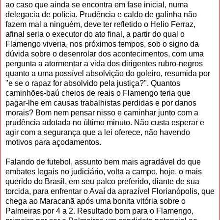
ao caso que ainda se encontra em fase inicial, numa
delegacia de polícia. Prudência e caldo de galinha não
fazem mal a ninguém, deve ter refletido o Helio Ferraz,
afinal seria o executor do ato final, a partir do qual o
Flamengo viveria, nos próximos tempos, sob o signo da
dúvida sobre o desenrolar dos acontecimentos, com uma
pergunta a atormentar a vida dos dirigentes rubro-negros
quanto a uma possível absolvição do goleiro, resumida por
"e se o rapaz for absolvido pela justiça?". Quantos
caminhões-baú cheios de reais o Flamengo teria que
pagar-lhe em causas trabalhistas perdidas e por danos
morais? Bom nem pensar nisso e caminhar junto com a
prudência adotada no último minuto. Não custa esperar e
agir com a segurança que a lei oferece, não havendo
motivos para açodamentos.
Falando de futebol, assunto bem mais agradável do que
embates legais no judiciário, volta a campo, hoje, o mais
querido do Brasil, em seu palco preferido, diante de sua
torcida, para enfrentar o Avaí da aprazível Florianópolis, que
chega ao Maracanã após uma bonita vitória sobre o
Palmeiras por 4 a 2. Resultado bom para o Flamengo,