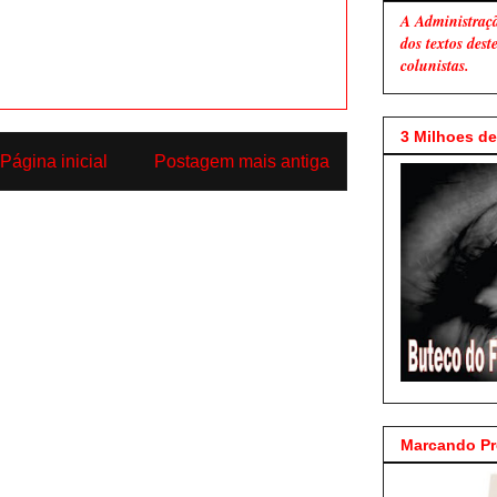
A Administraç
dos textos des
colunistas.
3 Milhoes de 
Página inicial
Postagem mais antiga
Marcando P