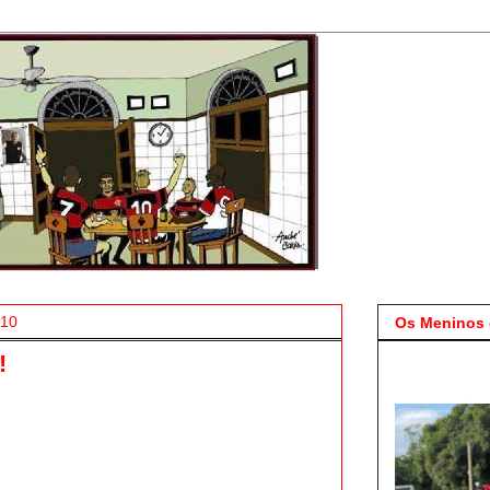
010
Os Meninos 
!