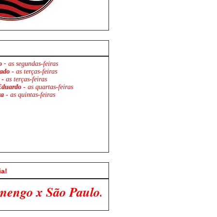
o -
as segundas-feiras
ado
- as terças-feiras
- as terças-feiras
Eduardo
- as quartas-feiras
za
- as quintas-feiras
ia!
lo. Venha Participar Conosco!