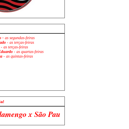
o -
as segundas-feiras
ado
- as terças-feiras
- as terças-feiras
Eduardo
- as quartas-feiras
za
- as quintas-feiras
ia!
aulo. Venha Participar Conosco!