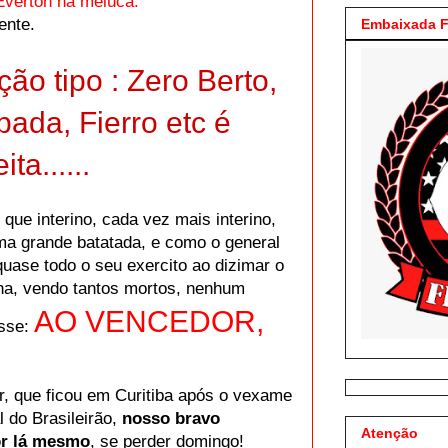
 Everton na meiúca.
ente.
Embaixada F
ão tipo : Zero Berto,
pada, Fierro etc é
ta......
que interino, cada vez mais interino,
uma grande batatada, e como o general
uase todo o seu exercito ao dizimar o
alha, vendo tantos mortos, nenhum
AO VENCEDOR,
isse:
r, que ficou em Curitiba após o vexame
l do Brasileirão,
nosso bravo
Atenção
or lá mesmo
, se perder domingo!