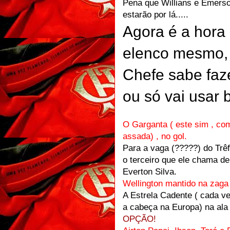
Pena que Willians e Emerson
estarão por lá.....
Agora é a hora
elenco mesmo, 
Chefe sabe faz
ou só vai usar ba
O Garganta ( este sim , co
assada) , no gol.
Para a vaga (?????) do Trêf
o terceiro que ele chama d
Everton Silva.
Wellington mantido na zaga
A Estrela Cadente ( cada v
a cabeça na Europa) na ala
OPÇÃO!