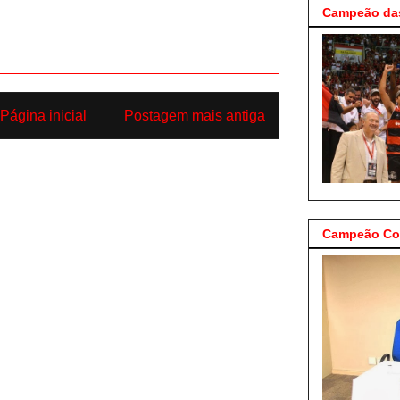
Campeão das
Página inicial
Postagem mais antiga
Campeão Cop