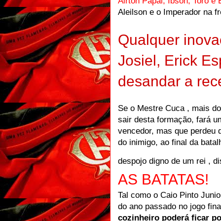
Airton Papai, Ibson, Toró e
Aleilson e o Imperador na fr
Qualquer inovaç
Josiel, Erick Es
desandar a recei
Se o Mestre Cuca , mais do 
sair desta formação, fará 
vencedor, mas que perdeu q
do inimigo, ao final da bat
despojo digno de um rei , d
AS BATATAS!
Tal como o Caio Pinto Junio
do ano passado no jogo fina
cozinheiro poderá ficar p