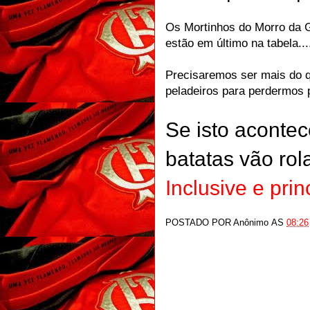
Os Mortinhos do Morro da G
estão em último na tabela...
Precisaremos ser mais do q
peladeiros para perdermos p
Se isto acontec
batatas vão rolar
Inclusive e prin
POSTADO POR
Anônimo
AS
08:26