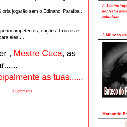
A Administraç
dos textos des
lória jogarão sem o Edinanci Paraíba ,
colunistas.
..
ue incompetentes, cagões, frouxos e
3 Milhoes de 
ara eles....
er ,
Mestre Cuca
, as
......
cipalmente as tuas......
0 Comments
Marcando P