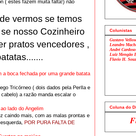
 ( estes fazem muita falta!) não
 de vermos se temos
se nosso Cozinheiro
Colunistas
Gustavo Vellos
er pratos vencedores ,
Leandro Mach
André Cardoso
tatas.......
Luiz Mengão 
Flavio H. Sou
m a boca fechada por uma grande batata
ego Tricórneo ( dois dados pela Perlla e
e cabelo) a razão manda escalar o
Coluna do D
 ao lado do Angelim
ez caindo mais, com as malas prontas e
Flamengo x São P
 esquerda,
POR PURA FALTA DE