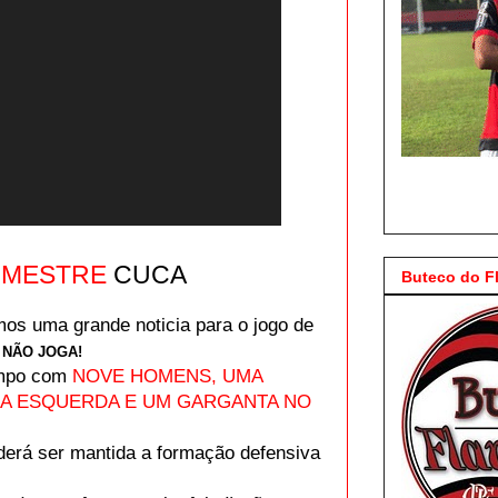
O
MESTRE
CUCA
Buteco do 
mos uma grande noticia para o jogo de
 NÃO JOGA!
ampo com
NOVE HOMENS, UMA
LA ESQUERDA E UM GARGANTA NO
derá ser mantida a formação defensiva