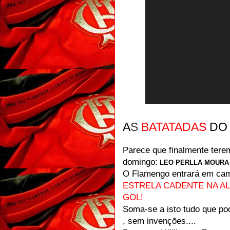
A
S
BATATADAS
D
Parece que finalmente tere
domingo:
LEO PERLLA MOURA
O Flamengo entrará em c
ESTRELA CADENTE NA A
GOL!
Soma-se a isto tudo que po
, sem invenções....