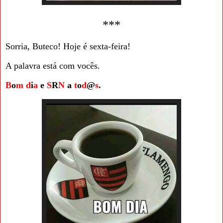
***
Sorria, Buteco! Hoje é sexta-feira!
A palavra está com vocês.
B
o
m
d
i
a
e
S
R
N
a
t
o
d
@
s
.