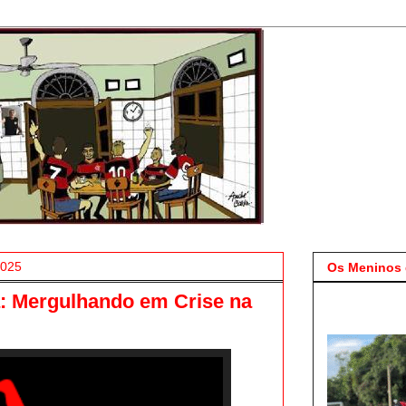
2025
Os Meninos 
a: Mergulhando em Crise na