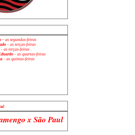
o -
as segundas-feiras
ado
- as terças-feiras
- as terças-feiras
Eduardo
- as quartas-feiras
za
- as quintas-feiras
ia!
ulo. Venha Participar Conosco!