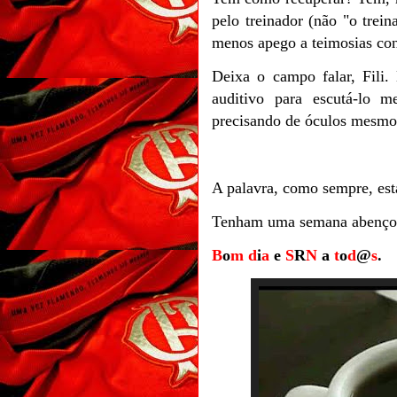
pelo treinador (não "o trein
menos apego a teimosias con
Deixa o campo falar, Fili.
auditivo para escutá-lo 
precisando de óculos mesmo.
A palavra, como sempre, es
Tenham uma semana abenço
B
o
m
d
i
a
e
S
R
N
a
t
o
d
@
s
.