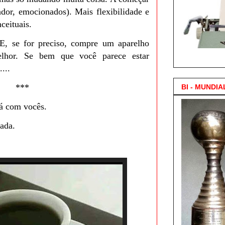
ador, emocionados). Mais flexibilidade e
ceituais.
 E, se for preciso, compre um aparelho
3.000 Posts !
melhor. Se bem que você parece estar
...
***
BI - MUNDIA
tá com vocês.
ada.