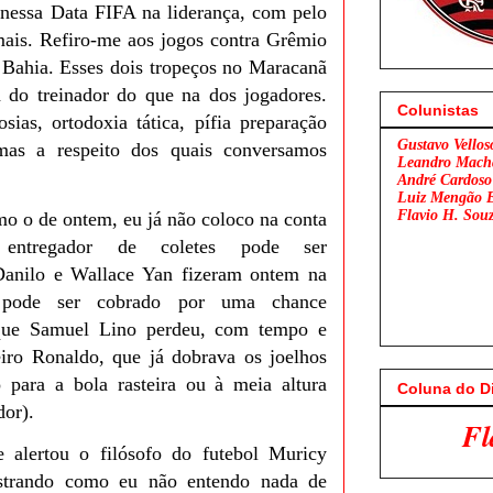
 nessa Data FIFA na liderança, com pelo
mais. Refiro-me aos jogos contra Grêmio
 Bahia. Esses dois tropeços no Maracanã
 do treinador do que na dos jogadores.
Colunistas
sias, ortodoxia tática, pífia preparação
Gustavo Vellos
emas a respeito dos quais conversamos
Leandro Mach
André Cardoso
Luiz Mengão 
Flavio H. Sou
o o de ontem, eu já não coloco na conta
entregador de coletes pode ser
Danilo e Wallace Yan fizeram ontem na
pode ser cobrado por uma chance
que Samuel Lino perdeu, com tempo e
eiro Ronaldo, que já dobrava os joelhos
o para a bola rasteira ou à meia altura
Coluna do D
dor).
Flamengo x São Pa
alertou o filósofo do futebol Muricy
trando como eu não entendo nada de