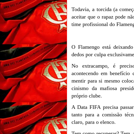
Todavia, a torcida (a come
aceitar que o rapaz pode não
time profissional do Flamen
O Flamengo está deixando 
dedos por culpa exclusivame
No extracampo, é precis
acontecendo em benefício 
mentir para si mesmo coloc
cinismo da mafiosa presid
próprio clube.
A Data FIFA precisa passa
tanto para a comissão técn
claro, para o elenco.
Tem como recuperar? Tem, 