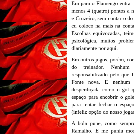
Era para o Flamengo entrar
menos 4 (quatro) pontos a 
e Cruzeiro, sem contar o do
eu coloco na mais na conta
Escolhas equivocadas, teimo
psicológica, muitos probl
diariamente por aqui.
Em outros jogos, porém, com
do treinador. Nenhum 
responsabilizado pelo que 
Fonte nova. E nenhum 
desperdiçada como o gol 
espaço para encobrir o gol
para tentar fechar o espaç
(infeliz opção do nosso joga
A bola pune, como sempre 
Ramalho. E me puniu mos