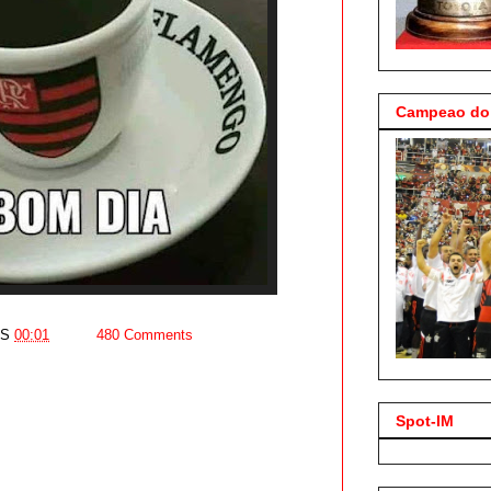
Campeao do 
AS
00:01
480 Comments
Spot-IM