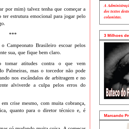
A Administraç
çar por mim) talvez tenha que começar a
dos textos des
 ter estrutura emocional para jogar pelo
colunistas.
go.
***
3 Milhoes de 
o Campeonato Brasileiro escoar pelos
nte sua, que fique bem claro.
o tomar atitudes contra o que vem
do Palmeiras, mas o torcedor não pode
ando nos escândalos de arbitragem e no
ente alviverde a culpa pelos erros do
r em crise mesmo, com muita cobrança,
ica, quanto para o diretor técnico e, é
Marcando P
mas só mudando muita coisa. A começar