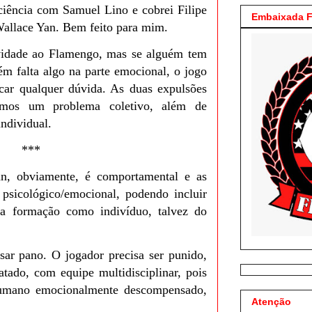
ciência com Samuel Lino e cobrei Filipe
Embaixada F
Wallace Yan. Bem feito para mim.
ividade ao Flamengo, mas se alguém tem
m falta algo na parte emocional, o jogo
car qualquer dúvida. As duas expulsões
emos um problema coletivo, além de
individual.
***
n, obviamente, é comportamental e as
psicológico/emocional, podendo incluir
da formação como indivíduo, talvez do
sar pano. O jogador precisa ser punido,
atado, com equipe multidisciplinar, pois
umano emocionalmente descompensado,
Atenção