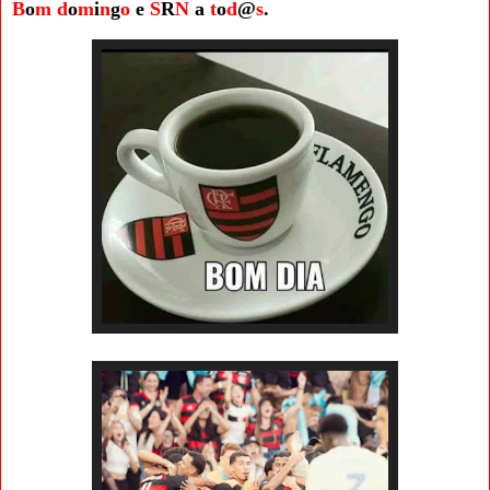
B
o
m
d
o
m
i
n
g
o
e
S
R
N
a
t
o
d
@
s
.