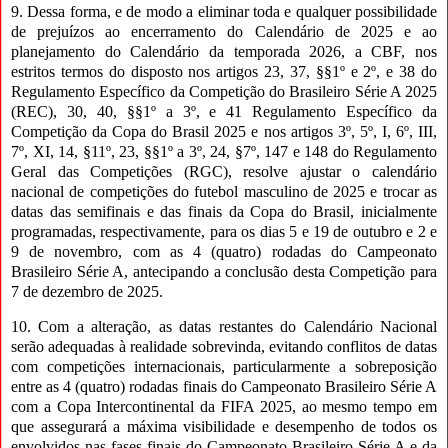
9. Dessa forma, e de modo a eliminar toda e qualquer possibilidade
de prejuízos ao encerramento do Calendário de 2025 e ao
planejamento do Calendário da temporada 2026, a CBF, nos
estritos termos do disposto nos artigos 23, 37, §§1º e 2º, e 38 do
Regulamento Específico da Competição do Brasileiro Série A 2025
(REC), 30, 40, §§1º a 3º, e 41 Regulamento Específico da
Competição da Copa do Brasil 2025 e nos artigos 3º, 5º, I, 6º, III,
7º, XI, 14, §11º, 23, §§1º a 3º, 24, §7º, 147 e 148 do Regulamento
Geral das Competições (RGC), resolve ajustar o calendário
nacional de competições do futebol masculino de 2025 e trocar as
datas das semifinais e das finais da Copa do Brasil, inicialmente
programadas, respectivamente, para os dias 5 e 19 de outubro e 2 e
9 de novembro, com as 4 (quatro) rodadas do Campeonato
Brasileiro Série A, antecipando a conclusão desta Competição para
7 de dezembro de 2025.
10. Com a alteração, as datas restantes do Calendário Nacional
serão adequadas à realidade sobrevinda, evitando conflitos de datas
com competições internacionais, particularmente a sobreposição
entre as 4 (quatro) rodadas finais do Campeonato Brasileiro Série A
com a Copa Intercontinental da FIFA 2025, ao mesmo tempo em
que assegurará a máxima visibilidade e desempenho de todos os
envolvidos nas fases finais do Campeonato Brasileiro Série A e da