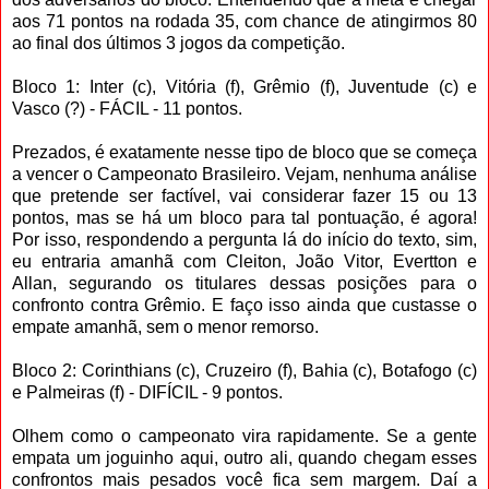
aos 71 pontos na rodada 35, com chance de atingirmos 80
ao final dos últimos 3 jogos da competição.
Bloco 1: Inter (c), Vitória (f), Grêmio (f), Juventude (c) e
Vasco (?) - FÁCIL - 11 pontos.
Prezados, é exatamente nesse tipo de bloco que se começa
a vencer o Campeonato Brasileiro. Vejam, nenhuma análise
que pretende ser factível, vai considerar fazer 15 ou 13
pontos, mas se há um bloco para tal pontuação, é agora!
Por isso, respondendo a pergunta lá do início do texto, sim,
eu entraria amanhã com Cleiton, João Vitor, Evertton e
Allan, segurando os titulares dessas posições para o
confronto contra Grêmio. E faço isso ainda que custasse o
empate amanhã, sem o menor remorso.
Bloco 2: Corinthians (c), Cruzeiro (f), Bahia (c), Botafogo (c)
e Palmeiras (f) - DIFÍCIL - 9 pontos.
Olhem como o campeonato vira rapidamente. Se a gente
empata um joguinho aqui, outro ali, quando chegam esses
confrontos mais pesados você fica sem margem. Daí a