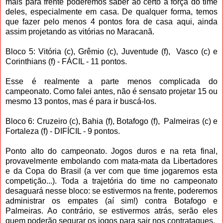
mais para frente poderemos saber ao certo a força do time
deles, especialmente em casa. De qualquer forma, temos
que fazer pelo menos 4 pontos fora de casa aqui, ainda
assim projetando as vitórias no Maracanã.
Bloco 5: Vitória (c), Grêmio (c), Juventude (f), Vasco (c) e
Corinthians (f) - FÁCIL - 11 pontos.
Esse é realmente a parte menos complicada do
campeonato. Como falei antes, não é sensato projetar 15 ou
mesmo 13 pontos, mas é para ir buscá-los.
Bloco 6: Cruzeiro (c), Bahia (f), Botafogo (f), Palmeiras (c) e
Fortaleza (f) - DIFÍCIL - 9 pontos.
Ponto alto do campeonato. Jogos duros e na reta final,
provavelmente embolando com mata-mata da Libertadores
e da Copa do Brasil (a ver com que time jogaremos esta
competição...). Toda a trajetória do time no campeonato
desaguará nesse bloco: se estivermos na frente, poderemos
administrar os empates (aí sim!) contra Botafogo e
Palmeiras. Ao contrário, se estivermos atrás, serão eles
quem poderão segurar os jogos para sair nos contrataques.