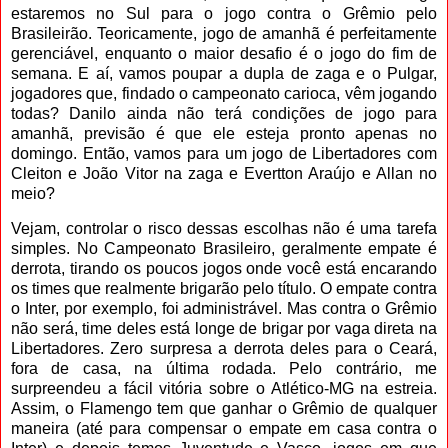
estaremos no Sul para o jogo contra o Grêmio pelo
Brasileirão. Teoricamente, jogo de amanhã é perfeitamente
gerenciável, enquanto o maior desafio é o jogo do fim de
semana. E aí, vamos poupar a dupla de zaga e o Pulgar,
jogadores que, findado o campeonato carioca, vêm jogando
todas? Danilo ainda não terá condições de jogo para
amanhã, previsão é que ele esteja pronto apenas no
domingo. Então, vamos para um jogo de Libertadores com
Cleiton e João Vitor na zaga e Evertton Araújo e Allan no
meio?
Vejam, controlar o risco dessas escolhas não é uma tarefa
simples. No Campeonato Brasileiro, geralmente empate é
derrota, tirando os poucos jogos onde você está encarando
os times que realmente brigarão pelo título. O empate contra
o Inter, por exemplo, foi administrável. Mas contra o Grêmio
não será, time deles está longe de brigar por vaga direta na
Libertadores. Zero surpresa a derrota deles para o Ceará,
fora de casa, na última rodada. Pelo contrário, me
surpreendeu a fácil vitória sobre o Atlético-MG na estreia.
Assim, o Flamengo tem que ganhar o Grêmio de qualquer
maneira (até para compensar o empate em casa contra o