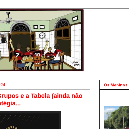
024
Os Meninos 
rupos e a Tabela (ainda não
tégia...