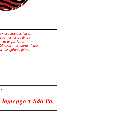
o -
as segundas-feiras
ado
- as terças-feiras
- as terças-feiras
Eduardo
- as quartas-feiras
za
- as quintas-feiras
ia!
ulo. Venha Participar Conosco!