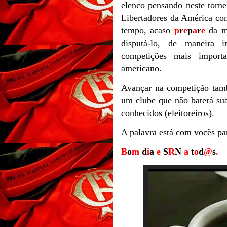
elenco pensando neste torn
Libertadores da América co
tempo, acaso
p
r
e
p
a
r
e
da me
disputá-lo, de maneira 
competições mais importa
americano.
Avançar na competição tamb
um clube que não baterá sua
conhecidos (eleitoreiros).
A palavra está com vocês pa
B
o
m
d
i
a
e
S
R
N
a
t
o
d
@
s
.