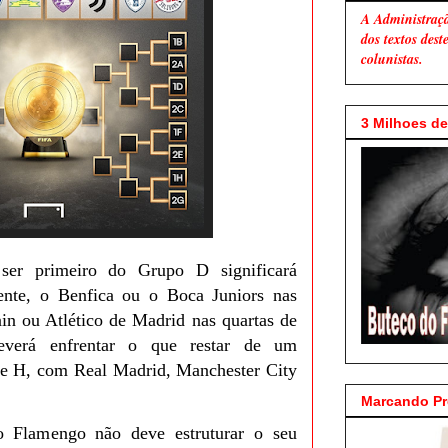
A Administraç
dos textos des
colunistas.
3 Milhoes de 
 ser primeiro do Grupo D significará
ente, o Benfica ou o Boca Juniors nas
ain ou Atlético de Madrid nas quartas de
deverá enfrentar o que restar de um
e H, com Real Madrid, Manchester City
Marcando P
o Flamengo não deve estruturar o seu