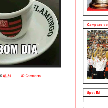
Campeao do 
AS
06:34
82 Comments
Spot-IM