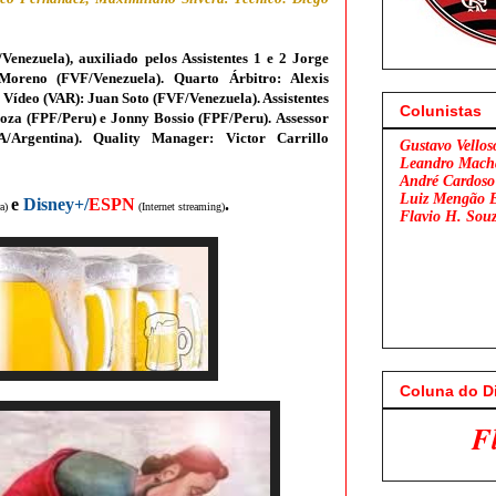
/Venezuela)
, auxiliado pelos Assistentes 1 e 2 Jorge
 Moreno (
FVF/Venezuela
)
. Quarto Árbitro: Alexis
e Vídeo (VAR): Juan Soto (
FVF/Venezuela
). Assistentes
Colunistas
noza
(FPF/Peru) e Jonny Bossio (FPF/Peru).
Assessor
A/Argentina
)
. Quality Manager: Victor Carrillo
Gustavo Vellos
Leandro Mach
André Cardoso
Luiz Mengão 
e
Disney+/
ESPN
.
a)
(Internet streaming)
Flavio H. Sou
Coluna do D
Flamengo x São Pau