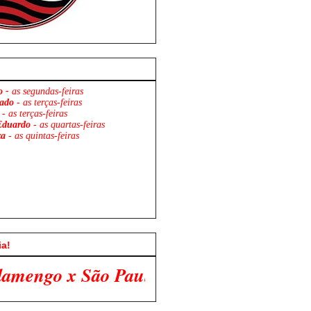
o -
as segundas-feiras
ado
- as terças-feiras
- as terças-feiras
Eduardo
- as quartas-feiras
za
- as quintas-feiras
ia!
lo. Venha Participar Conosco!