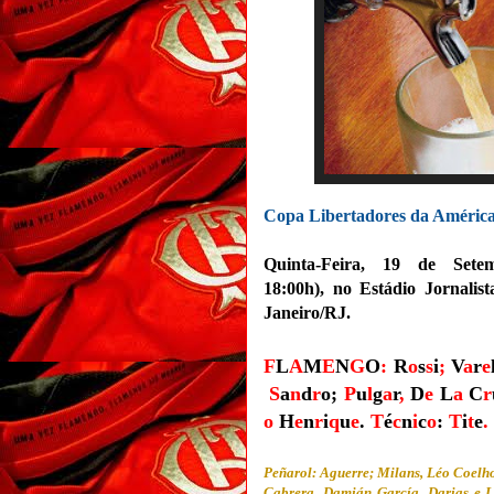
Copa Libertadores da América/2
Quinta-Feira, 19 de Set
18:00h),
no
Estádio Jornalis
Janeiro/RJ.
F
L
A
M
E
N
G
O
:
R
o
s
s
i
;
V
a
r
e
S
a
n
d
r
o
;
P
u
l
g
a
r
,
D
e
L
a
C
r
o
H
e
n
r
i
q
u
e
.
T
é
c
n
i
c
o
:
T
i
t
e
.
Peñarol: Aguerre; Milans, Léo Coelh
Cabrera, Damián García, Darias e L