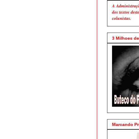
A Administraç
dos textos des
colunistas.
3 Milhoes de 
Marcando P