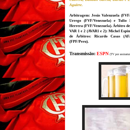
Aguirre.
Arbitragem: Jesús Valenzuela (FVF
Urrego (
FVF/Venezuela
) e Tulio
Herrera (
FVF/Venezuela
). Árbitro d
VAR 1 e 2 (AVAR1 e 2): Michel Espi
de Árbitros: Ricardo Casas
(
AF
(FPF/Peru).
Transmissão:
ESPN
(TV por assinatur