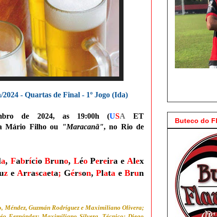
024 - Quartas de Final - 1º Jogo (Ida)
embro de 2024, as 19:00h (
U
S
A
ET
Buteco do 
ta Mário Filho ou
"Maracanã"
, no Rio de
l
a
,
F
a
b
r
í
c
i
o
B
r
u
n
o
,
L
é
o
P
e
r
e
i
r
a
e
A
l
e
x
u
z
e
A
r
r
a
s
c
a
e
t
a
;
G
é
r
s
o
n
,
P
l
a
t
a
e
B
r
u
n
o, Méndez, Guzmán Rodríguez e Maximiliano Olivera;
éo Fernández; Maximiliano Silvera. Técnico: Diego