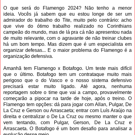
O que será do Flamengo 2024? Não tenho a menor
ideia. Vocês já sabem que eu estou longe de ser um
admirador do trabalho do Tite, muito pelo contrário: acho
que vive do ótimo trabalho realizado no Corinthians
campeão do mundo, mas de lá pra cá não apresentou nada
de muito relevante, com o agravante de não treinar clubes
há um bom tempo. Mas dizem que é um especialista em
organizar defesas... E o maior problema do Flamengo é a
organização defensiva.
Amanhã tem Flamengo x Botafogo. Um teste mais difícil
que o último. Botafogo tem um contrataque muito mais
perigoso que o do Vasco e o nosso sistema defensivo
precisará estar muito ligado. Até agora, nenhuma
reportagem sobre o time que vai a campo, provavelmente
começarão a pipocar na tarde de hoje, após o treino. O
Flamengo tem opções: dá para jogar com Allan, Pulgar, De
La Cruz e Gerson ou Arrascaeta; entrar com Luís Araújo na
direita e centralizar o De La Cruz ou mesmo manter o que
vem tentando, com Pulgar, Gerson, De La Cruz e
Arrascaeta. O Botafogo é um bom desafio para analisar a
evolução desse meio.