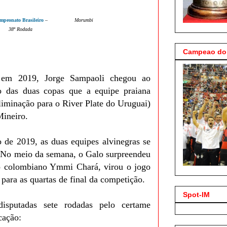
mpeonato Brasileiro
–
Morumbi
38
ª Rodada
Campeao do 
, em 2019, Jorge Sampaoli chegou ao
o das duas copas que a equipe praiana
liminação para o River Plate do Uruguai)
Mineiro.
o de 2019, as duas equipes alvinegras se
. No meio da semana, o Galo surpreendeu
o colombiano Ymmi Chará, virou o jogo
para as quartas de final da competição.
Spot-IM
isputadas sete rodadas pelo certame
icação: