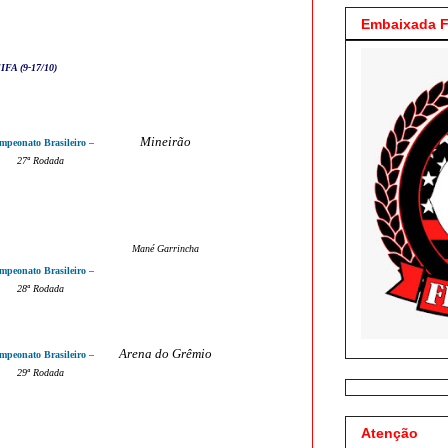
Embaixada F
IFA (9-17/10)
Mineirão
mpeonato Brasileiro
–
27
ª Rodada
Mané Garrincha
mpeonato Brasileiro
–
28
ª Rodada
Arena do Grêmio
mpeonato Brasileiro
–
29
ª Rodada
Atenção