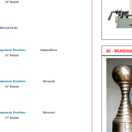
34
ª Rodada
FA (13-21/11)
3.000 Posts !
mpeonato Brasileiro
–
Independência
BI - MUNDIA
35
ª Rodada
mpeonato Brasileiro
–
Maracanã
36
ª Rodada
mpeonato Brasileiro
–
Maracanã
37
ª Rodada