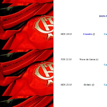
DATA F
M
DS
18
/
10
Cruzeiro
(
f
)
Ca
F
DS
21
/
10
V
a
s
c
o
d
a
G
a
m
a
(
c
)
Ca
MDS 25/10
G
r
ê
m
i
o
(
f
)
Ca