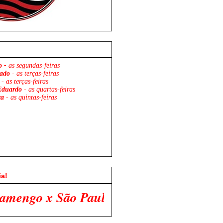
o -
as segundas-feiras
ado
- as terças-feiras
- as terças-feiras
Eduardo
- as quartas-feiras
za
- as quintas-feiras
ia!
o Paulo. Venha Participar Conosco!