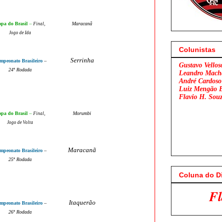
pa do Brasil
–
M
aracanã
Final
,
Jogo de
Id
a
Colunistas
Serrinha
mpeonato Brasileiro
–
Gustavo Vellos
24
ª Rodada
Leandro Mach
André Cardoso
Luiz Mengão 
Flavio H. Sou
pa do Brasil
–
Morumbi
Final
,
Jogo de
Volta
Maracanã
mpeonato Brasileiro
–
25
ª Rodada
Coluna do D
Flamengo x Sã
Itaquerão
mpeonato Brasileiro
–
26
ª Rodada