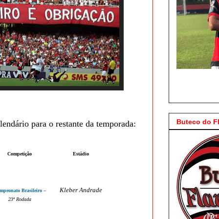
Buteco do 
lendário para o restante da temporada:
Competição
Estádio
Kleber Andrade
mpeonato Brasileiro
–
23
ª Rodada