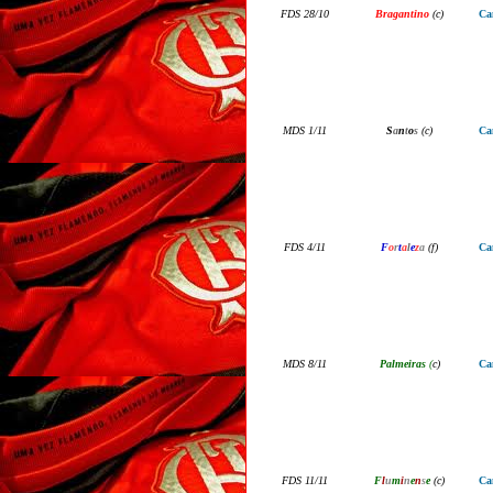
FDS 28/10
Bragantino
(
c
)
Ca
M
DS
1/11
S
a
n
t
o
s
(
c
)
Ca
F
DS
4
/
11
F
o
r
t
a
l
e
z
a
(
f
)
Ca
M
DS
8
/
11
Palmeiras
(
c
)
Ca
F
DS
1
1
/
11
F
l
u
m
i
n
e
n
s
e
(
c
)
Ca