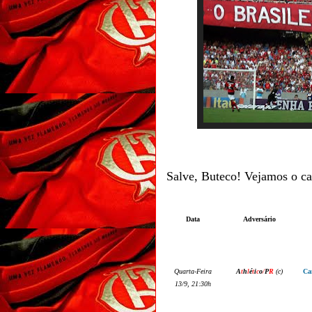
Salve, Buteco! Vejamos o ca
Data
Adversário
Quarta-Feira
A
t
h
l
é
t
i
c
o
/
P
R
(
c
)
Ca
13
/
9,
21:30h