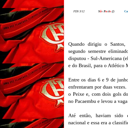
F
DS
3
/
12
S
ã
o
P
a
u
l
o
(
f
)
Ca
Quando dirigiu o Santos
segundo semestre eliminad
disputou - Sul-Americana (e
e do Brasil, para o Atlético 
Entre os dias 6 e 9 de junh
enfrentaram por duas vezes
o Peixe e, com dois gols d
no Pacaembu e levou a vaga 
Até então, haviam sido d
nacional e essa era a classif