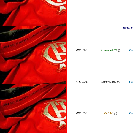
DATA FI
M
DS
2
2
/
11
América/MG
(
f
)
Ca
F
DS
25
/
11
A
t
l
é
t
i
c
o
/M
G
(
c
)
Ca
MDS 29/11
Cuiabá
(
c
)
Ca