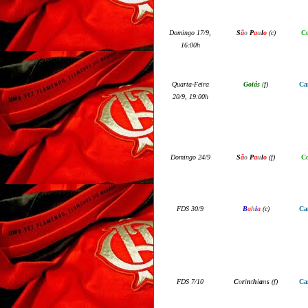
Domingo 17
/
9,
S
ã
o
P
a
u
l
o
(
c
)
Co
16:00h
Quarta-Feira
G
o
iás
(
f
)
Ca
2
0
/
9, 19:00h
Domingo 24
/
9
S
ã
o
P
a
u
l
o
(f)
Co
FDS
3
0
/
9
B
a
h
i
a
(
c
)
Ca
F
DS
7
/
10
C
o
r
i
n
t
h
i
a
n
s
(
f
)
Ca