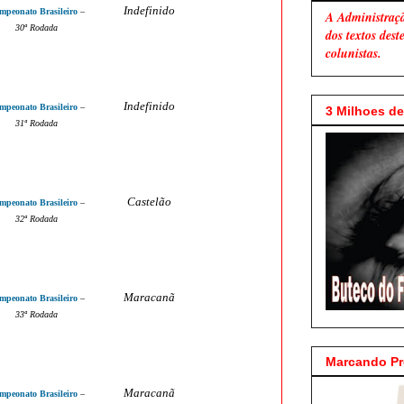
Indefinido
mpeonato Brasileiro
–
A Administraç
30
ª Rodada
dos textos des
colunistas.
Indefinido
mpeonato Brasileiro
–
3 Milhoes de 
31
ª Rodada
Castelão
mpeonato Brasileiro
–
3
2
ª Rodada
Maracanã
mpeonato Brasileiro
–
33
ª Rodada
Marcando P
Maracanã
mpeonato Brasileiro
–