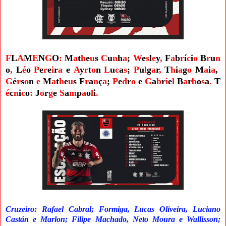
F
L
A
M
E
N
G
O
:
M
a
t
h
e
u
s
C
u
n
h
a
;
W
e
s
l
e
y
,
F
a
b
r
í
c
i
o
B
r
u
n
o
,
L
é
o
P
e
r
e
i
r
a
e
A
y
r
t
o
n
L
u
c
a
s
;
P
u
l
g
a
r
,
T
h
i
a
g
o
M
a
i
a
,
G
é
r
s
o
n
e
M
a
t
h
e
u
s
F
r
a
n
ç
a
;
P
e
d
r
o
e
G
a
b
r
i
e
l
B
a
r
b
o
s
a
.
T
é
c
n
i
c
o
:
J
o
r
g
e
S
a
m
p
a
o
l
i
.
Cruzeiro: Rafael Cabral; Formiga, Lucas Oliveira, Luciano
Castán e Marlon; Filipe Machado, Neto Moura e Wallisson;