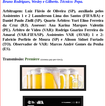
Bruno Rodrigues, Wesley e Gilberto
. Técnico: Pepa.
Arbitragem:
Luiz Flávio de Oliveira (SP)
, auxiliado pelos
Assistentes 1 e 2 Launderson Lima dos Santos
(FIFA/BA) e
Daniel Paulo Ziolli (SP)
.
Quarto Árbitro: Yuri Elino Ferreira
da Cruz (RJ). Assessor: Ana Karina Marques Valentin
(PE).
Árbitro de Vídeo (VAR): Rodrigo Guarizo Ferreira do
Amaral (VAR-FIFA/SP). Assistentes VAR (AVAR) 1 e 2:
Fabrício Porfírio de Moura (SP
) e Alisson Sidnei Furtado
(TO). Observador de VAR: Marcos André Gomes da Penha
(ES).
Transmissão:
Premiere
.
(sistema pay-per-view
)