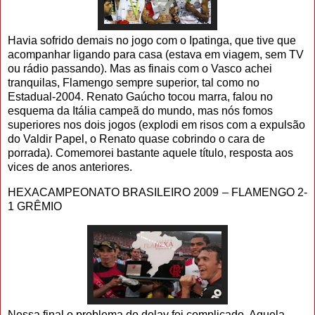
Havia sofrido demais no jogo com o Ipatinga, que tive que
acompanhar ligando para casa (estava em viagem, sem TV
ou rádio passando). Mas as finais com o Vasco achei
tranquilas, Flamengo sempre superior, tal como no
Estadual-2004. Renato Gaúcho tocou marra, falou no
esquema da Itália campeã do mundo, mas nós fomos
superiores nos dois jogos (explodi em risos com a expulsão
do Valdir Papel, o Renato quase cobrindo o cara de
porrada). Comemorei bastante aquele título, resposta aos
vices de anos anteriores.
HEXACAMPEONATO BRASILEIRO 2009 – FLAMENGO 2-
1 GRÊMIO
Nessa final o problema do delay foi complicado. Aquela