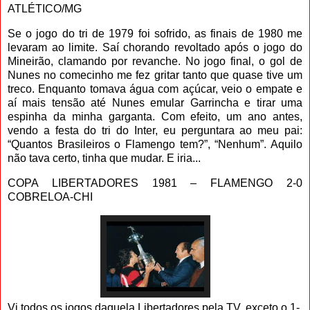
ATLÉTICO/MG
Se o jogo do tri de 1979 foi sofrido, as finais de 1980 me
levaram ao limite. Saí chorando revoltado após o jogo do
Mineirão, clamando por revanche. No jogo final, o gol de
Nunes no comecinho me fez gritar tanto que quase tive um
treco. Enquanto tomava água com açúcar, veio o empate e
aí mais tensão até Nunes emular Garrincha e tirar uma
espinha da minha garganta. Com efeito, um ano antes,
vendo a festa do tri do Inter, eu perguntara ao meu pai:
“Quantos Brasileiros o Flamengo tem?”, “Nenhum”. Aquilo
não tava certo, tinha que mudar. E iria...
COPA LIBERTADORES 1981 – FLAMENGO 2-0
COBRELOA-CHI
Vi todos os jogos daquela Libertadores pela TV, exceto o 1-