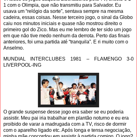
1 com o Olimpia, que não transmitiu para Salvador. Eu
usava um “relógio da sorte”, sentava sempre na mesma
cadeira, essas coisas. Nesse terceiro jogo, o sinal da Globo
caiu nos minutos iniciais e quase não mostrou direito o
primeiro gol do Zico. Mas eu me lembro de ter sido um jogo
em que não tive medo nenhum da derrota. Perto das finais
anteriores, foi uma partida até “tranquila”. E ri muito com o
Anselmo.
MUNDIAL INTERCLUBES 1981 – FLAMENGO 3-0
LIVERPOOL-ING
O grande suspense desse jogo era saber se eu poderia
assistir. Meu pai iria trabalhar em plantão noturno e eu era
proibido de varar a madrugada com a TV, risco de dormir
com o aparelho ligado etc. Após longa e tensa negociação,
minha mãe concordou em assistir à partida comigo. O jogo?