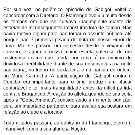
Por sua vez, no polêmico episódio do Gabigol, voltei a
concordar com a Diretoria. O Flamengo evoluiu muito desde
os tempos em que se curvava inadimplente diante de
estrelas de inconsequentes imposturas fora de campo. Não
havia motivo algum para não tornar o assunto público, até
porque não é primeira pisada de bola do nosso Herói de
Lima. Mal se passou um semestre desde o vexame do
cassino, e agora a nossa maior estrela valeu-se de um
misterioso exame que, ainda por cima, é no mínimo de
duvidosa credibilidade diante de sua desenvoltura na noite
paulistana, no treino de sexta-feira e na partida de ontem,
no Mané Garrincha. A participação de Gabigol contra o
Coritiba era importante para o time produzir um placar
confortável e ter mais tranquilidade antes da difícil partida
contra o Bragantino. A reação do atleta, quando de sua volta
após a "Cepa América", considerando a iminente punição,
será um importante parâmetro para avaliar sua postura em
relação ao clube e a torcida.
Tudo e todos passam, ao contrário do Flamengo, eterno e
intangível, como a sua gloriosa Nação.