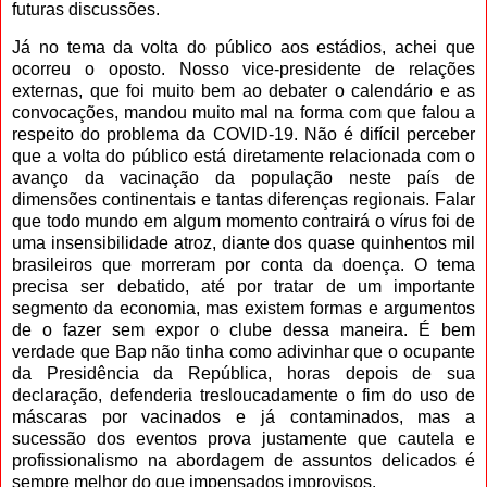
futuras discussões.
Já no tema da volta do público aos estádios, achei que
ocorreu o oposto. Nosso vice-presidente de relações
externas, que foi muito bem ao debater o calendário e as
convocações, mandou muito mal na forma com que falou a
respeito do problema da COVID-19. Não é difícil perceber
que a volta do público está diretamente relacionada com o
avanço da vacinação da população neste país de
dimensões continentais e tantas diferenças regionais. Falar
que todo mundo em algum momento contrairá o vírus foi de
uma insensibilidade atroz, diante dos quase quinhentos mil
brasileiros que morreram por conta da doença. O tema
precisa ser debatido, até por tratar de um importante
segmento da economia, mas existem formas e argumentos
de o fazer sem expor o clube dessa maneira. É bem
verdade que Bap não tinha como adivinhar que o ocupante
da Presidência da República, horas depois de sua
declaração, defenderia tresloucadamente o fim do uso de
máscaras por vacinados e já contaminados, mas a
sucessão dos eventos prova justamente que cautela e
profissionalismo na abordagem de assuntos delicados é
sempre melhor do que impensados improvisos.