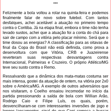
***
Felizmente a bola voltou a rolar na quinta-feira e podemos
finalmente falar de novo sobre futebol. Com tantos
desfalques, achei aceitável a atuação no primeiro tempo
contra o Coritiba. Já na etapa final, embora o time não tenha
levado sustos, achei que a atuação foi a conta do chá para
sair de campo com a vitória pelo placar mínimo. Será que o
time dosou as energias? A classificação para as oitavas de
final da Copa do Brasil não está definida, como prova a
desenvoltura com que Vitória, CRB e Juazeirense
reverteram suas respectivas desvantagens contra
Internacional, Palmeiras e Cruzeiro. O próprio Atlético/MG
teve seu susto contra o Remo.
Ressalvando que a dinâmica dos mata-matas costuma ser
mais intensa, gostei da atuação de ontem, na vitória por 2x0
sobre o América/MG. A exemplo de outros adversários que
nos visitaram, o Coelho ensaiou incomodar no início da
partida pressionando a saída de bola com Willian Arão,
Rodrigo Caio e Filipe Luís, os quais, porém,
desvencilharam-se com interessantes inversões de jogo e
longos lançamentos, sinal de que Ceni começa a buscar