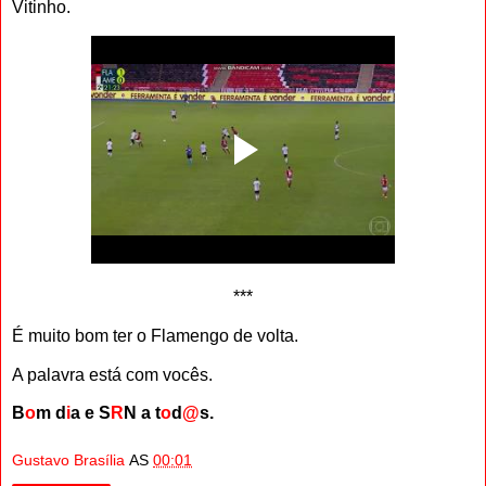
Vitinho.
***
É muito bom ter o Flamengo de volta.
A palavra está com vocês.
B
o
m d
i
a e S
R
N a t
o
d
@
s.
Gustavo Brasília
AS
00:01