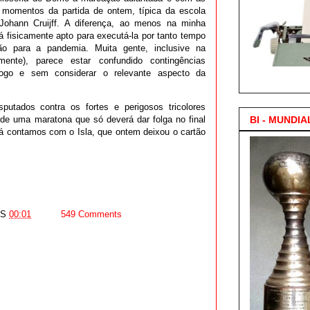
 momentos da partida de ontem, típica da escola
Johann Cruijff. A diferença, ao menos na minha
á fisicamente apto para executá-la por tanto tempo
ão para a pandemia. Muita gente, inclusive na
lmente), parece estar confundido contingências
ogo e sem considerar o relevante aspecto da
3.000 Posts !
putados contra os fortes e perigosos tricolores
BI - MUNDIA
 de uma maratona que só deverá dar folga no final
á contamos com o Isla, que ontem deixou o cartão
AS
00:01
549 Comments