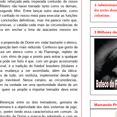
ido reforçada pela insperada contusão do nosso
A Administraç
Ribeiro não haver treinado tanto como os demais,
dos textos des
gundo filho. Entre lançar outro atacante, como
colunistas.
r confiado no nosso meia para executar as funções
r conclusões definitivas, mas me parece certo que,
ensivas, o catalão cede mais às circunstâncias do
tava em encher o time de atacantes mesmo em
3 Milhoes de 
é a propensão de Domè em rodar bastante o elenco,
roporção bem mais reduzida. Confesso que gosto da
vesse um elenco como o do Flamengo, repleto de
 com ritmo de jogo e pronto para entrar a qualquer
e pode ser feito é que, com um grupo acostumado
nal, é a tradição do futebol brasileiro (titulares x
a mudança a ser assimilada, além da tática.
s de tudo, um estilista, implementar desde logo
 inevitável. Nesse cenário, as circunstâncias,
em na verdade ser uma oportunidade diante de um
, quem se propõe a importar treinador deve estar
ferenças entre os dois treinadores, gostaria de
Marcando P
imeira é a objetividade dos dois sistemas de jogo,
o, porém tendo essa característica em comum. Já
ilosofia de Domè a marcação adiantada e com as