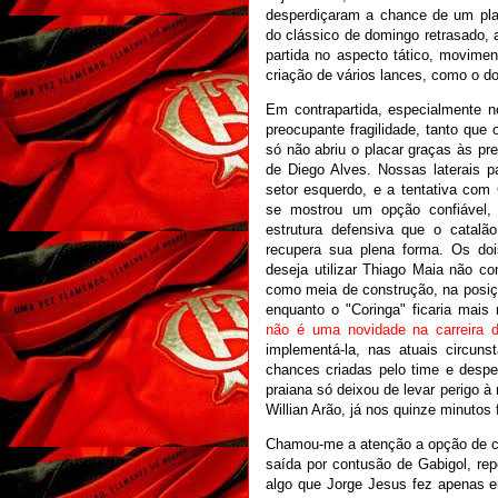
desperdiçaram a chance de um placa
do clássico de domingo retrasado, 
partida no aspecto tático, movimen
criação de vários lances, como o do 
Em contrapartida, especialmente n
preocupante fragilidade, tanto que
só não abriu o placar graças às p
de Diego Alves. Nossas laterais 
setor esquerdo, e a tentativa com
se mostrou um opção confiável,
estrutura defensiva que o catalã
recupera sua plena forma. Os d
deseja utilizar Thiago Maia não c
como meia de construção, na posiç
enquanto o "Coringa" ficaria mais
não é uma novidade na carreira 
implementá-la, nas atuais circun
chances criadas pelo time e despe
praiana só deixou de levar perigo 
Willian Arão, já nos quinze minutos f
Chamou-me a atenção a opção de co
saída por contusão de Gabigol, rep
algo que Jorge Jesus fez apenas e