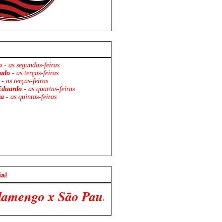
o -
as segundas-feiras
ado
- as terças-feiras
- as terças-feiras
Eduardo
- as quartas-feiras
za
- as quintas-feiras
ia!
ulo. Venha Participar Conosco!