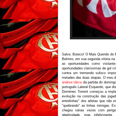
Salve, Buteco! O Mais Querido do B
Belmiro, em sua segunda vitória n
as oportunidades como visitant
oportunidades claríssimas de gol cr
contra um tremendo sufoco impost
metades das duas etapas. O meu d
análise tática
da partida do domingo 
português Lateral Esquerdo, que d
Domènec Torrent começou a implant
evolução na construção das jogad
entrelinhas" dos atletas que não 
"quebrando" as linhas inimigas. E
chegou várias vezes com perig
objetividade, mas infelizment