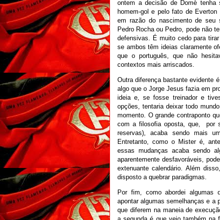
ontem a decisão de Domè tenha s
homem-gol e pelo fato de Everton 
em razão do nascimento de seu se
Pedro Rocha ou Pedro, pode não te
defensivas. É muito cedo para tira
se ambos têm ideias claramente of
que o português, que não hesi
contextos mais arriscados.
Outra diferença bastante evidente 
algo que o Jorge Jesus fazia em p
ideia e, se fosse treinador e ti
opções, tentaria deixar todo mundo
momento. O grande contraponto qu
com a filosofia oposta, que, por si
reservas), acaba sendo mais um
Entretanto, como o Mister é, ante
essas mudanças acaba sendo algo
aparentemente desfavoráveis, pod
extenuante calendário. Além disso
disposto a quebrar paradigmas.
Por fim, como abordei algumas di
apontar algumas semelhanças e a pr
que diferem na maneia de execuçã
a segunda é que vejo também na f