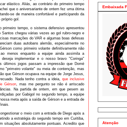
r elástico. Aliás, ao contrário do primeiro tempo
Embaixada F
achei que o aniversariante de ontem fez uma ótima
tando-se de maneira confortável e participando da
próprio gol.
o primeiro tempo, o sistema defensivo apresentou
 o Santos chegou várias vezes ao gol rubro-negro e
recisas marcações do VAR e algumas boas defesas
pareciam duas autobans alemãs, especialmente no
 Gérson como primeiro volante definitivamente não
 ao menos enquanto a equipe ainda assimila a
o deseja implementar e o nosso bravo "Coringa"
ois últimos jogos passam a impressão que Domè
omo "primeiro volante" ou meia de contenção, mas
ão que Gérson ocupava na equipe de Jorge Jesus,
 recuado. Nada tenho contra a ideia,
que inclusive
de Gérson
, mas me pergunto se não é arriscado
stâncias. Na partida de ontem, em que pesem as
rdiçadas por Gabigol no segundo tempo, a equipe
à nossa meta após a saída de Gérson e a entrada de
inais.
ngestionar o meio com a entrada de Diego após a
etindo a estratégia do segundo tempo em Curitiba,
Atenção
m situações absolutamente pontuais. Acredito que