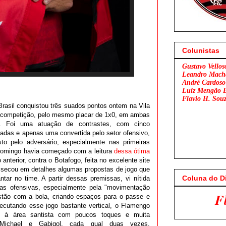
Colunistas
Gustavo Vellos
Leandro Mach
André Cardoso
Luiz Mengão 
Flavio H. Sou
rasil conquistou três suados pontos ontem na Vila
a competição, pelo mesmo placar de 1x0, em ambas
e. Foi uma atuação de contrastes, com cinco
iadas e apenas uma convertida pelo setor ofensivo,
o pelo adversário, especialmente nas primeiras
omingo havia começado com a leitura
dessa ótima
anterior, contra o Botafogo, feita no excelente site
issecou em detalhes algumas propostas de jogo que
Coluna do D
ar no time. A partir dessas premissas, vi nítida
as ofensivas, especialmente pela "movimentação
Flamengo x São Pa
estão com a bola, criando espaços para o passe e
xecutando esse jogo bastante vertical, o Flamengo
o à área santista com poucos toques e muita
e Michael e Gabigol, cada qual duas vezes,