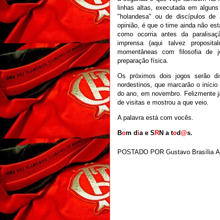
linhas altas, executada em alguns
"holandesa" ou de discípulos de 
opinião, é que o time ainda não est
como ocorria antes da paralisaç
imprensa (aqui talvez proposita
momentâneas com filosofia de j
preparação física.
Os próximos dois jogos serão dis
nordestinos, que marcarão o início
do ano, em novembro. Felizmente j
de visitas e mostrou a que veio.
A palavra está com vocês.
B
o
m d
i
a e S
R
N a t
o
d
@
s.
POSTADO POR
Gustavo Brasília