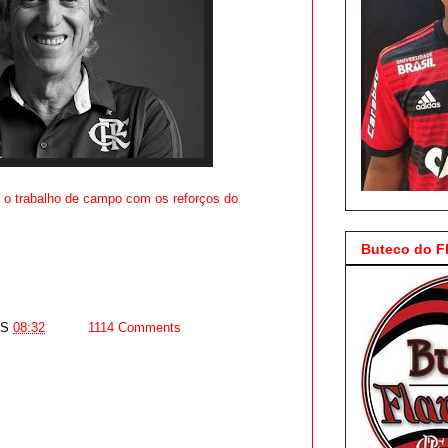
ra o trabalho de campo com os reforços do
Buteco do 
AS
08:32
1114 Comments