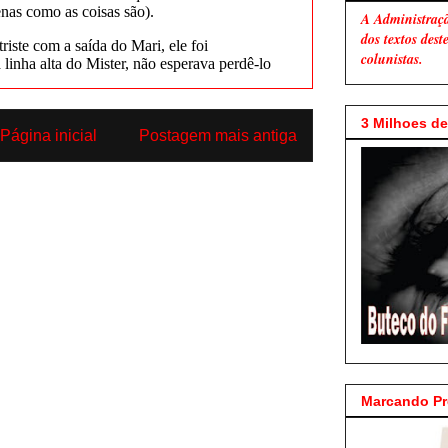
A Administraç
dos textos des
colunistas.
3 Milhoes de 
Página inicial
Postagem mais antiga
Marcando P