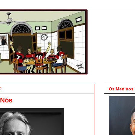
0
Os Meninos 
 Nós