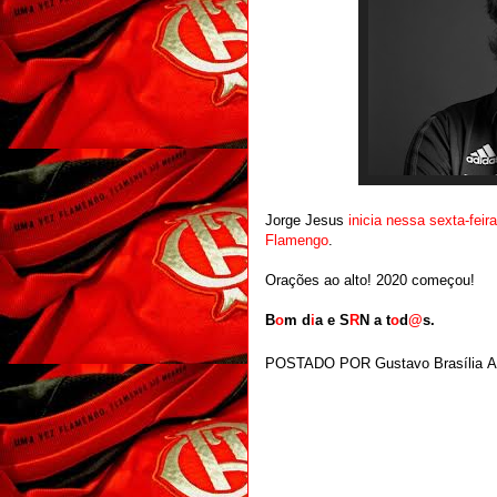
Jorge Jesus
inicia nessa sexta-fei
Flamengo
.
Orações ao alto! 2020 começou!
B
o
m d
i
a e S
R
N a t
o
d
@
s.
POSTADO POR
Gustavo Brasília