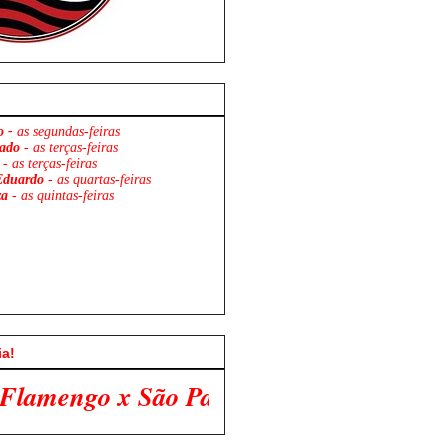
o -
as segundas-feiras
ado
- as terças-feiras
- as terças-feiras
Eduardo
- as quartas-feiras
za
- as quintas-feiras
ia!
Paulo. Venha Participar Conosco!