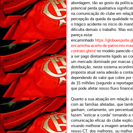
abordagem, tão ao gosto da política 
potencial perda qualitativa signifi
na comunicação do clube em relação
percepção da queda da qualidade no s
o trágico acidente no início do ma
dificulta demais o trabalho. Mas e
pareça estar
encaminhado
https://globoesporte.
encaminha-acerto-de-patrocinio-maste
contrato.ghtml
no modelo parecido c
a ser pago diretamente ligado ao 
um mercado dominado por marcas gi
distribuição, neste sistema econôm
proposta atual seria adesão a conta
dependendo do valor que cobre por 
de 15 milhões (segundo a reportagem
que pode afetar nosso fluxo financei
Quanto a sua atuação em relação a 
com as famílias afetadas, que tam
ganham, certamente, um percentual 
fazem "esticar a corda" tornando 
comunicação eficaz do clube explic
visando melhorar a imagem arranhad
nosso CT, dos melhores, ou melhor 