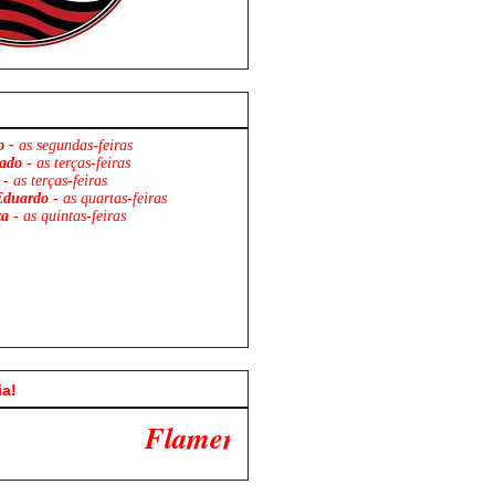
o -
as segundas-feiras
ado
- as terças-feiras
- as terças-feiras
Eduardo
- as quartas-feiras
za
- as quintas-feiras
ia!
engo x São Paulo. Venha Participar Co