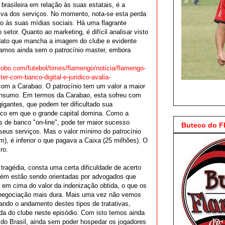
brasileira em relação às suas estatais, é a
cativa dos serviços. No momento, nota-se esta perda
 às suas mídias sociais. Há uma flagrante
etor. Quanto ao marketing, é difícil analisar visto
ndato que mancha a imagem do clube e evidente
stamos ainda sem o patrocínio master, embora
globo.com/futebol/times/flamengo/noticia/flamengo-
r-com-banco-digital-e-juridico-avalia-
om a Carabao. O patrocínio tem um valor a maior
consumo. Em termos da Carabao, esta sofreu com
gantes, que podem ter dificultado sua
ico em que o grande capital domina. Como a
s de banco "on-line", pode ter maior sucesso
Buteco do 
seus serviços. Mas o valor mínimo do patrocínio
), é inferior o que pagava a Caixa (25 milhões). O
ro.
tragédia, consta uma certa dificuldade de acerto
bém estão sendo orientadas por advogados que
em cima do valor da indenização obtida, o que os
a negociação mais dura. Mais uma vez não vemos
ando o andamento destes tipos de tratativas,
a do clube neste episódio. Com isto temos ainda
do Brasil, ainda sem poder hospedar os jogadores