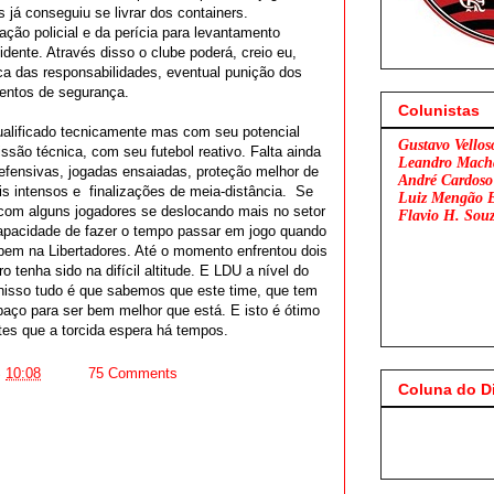
 já conseguiu se livrar dos containers.
ção policial e da perícia para levantamento
idente. Através disso o clube poderá, creio eu,
sca das responsabilidades, eventual punição dos
mentos de segurança.
Colunistas
ualificado tecnicamente mas com seu potencial
Gustavo Vellos
ssão técnica, com seu futebol reativo. Falta ainda
Leandro Mach
efensivas, jogadas ensaiadas, proteção melhor de
André Cardoso
s intensos e finalizações de meia-distância. Se
Luiz Mengão 
com alguns jogadores se deslocando mais no setor
Flavio H. Sou
capacidade de fazer o tempo passar em jogo quando
bem na Libertadores. Até o momento enfrentou dois
o tenha sido na difícil altitude. E LDU a nível do
isso tudo é que sabemos que este time, que tem
aço para ser bem melhor que está. E isto é ótimo
tes que a torcida espera há tempos.
S
10:08
75 Comments
Coluna do D
Flam