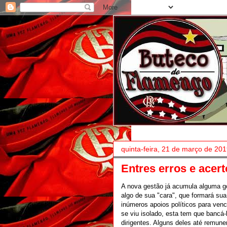
quinta-feira, 21 de março de 20
Entres erros e acer
A nova gestão já acumula alguma gor
algo de sua "cara", que formará sua
inúmeros apoios políticos para vence
se viu isolado, esta tem que bancá
dirigentes. Alguns deles até remun