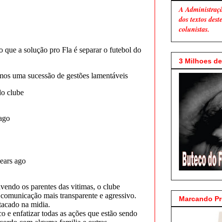
A Administraç
dos textos des
colunistas.
3 Milhoes de 
Marcando P