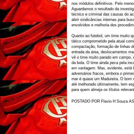
nos módulos definitivos. Pelo menos
Aguardamos o resultado da investiga
técnico e criminal das causas do ac
abrir sindicâncias internas para bu
envolvidos e melhoria dos procedi
Quanto ao futebol, um time muito q
tático comprometido pela atual comi
compactação, formação de linhas d
entrada da área, deslocamentos mai
vê o time muito parado em campo, 
da bola. O time ainda peca pela in
em vantagem. Mas, evidente, está 
adversários fracos, embora o primeir
mar é quase um Madureira. O bom n
até melhorado ultimamente, tem esp
para quem almeja os títulos relevan
POSTADO POR
Flavio H Souza
A