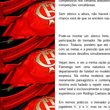
competitivos nos cenários brasilei
competições simultâneas.
Sem elenco a altura, não haverá 
chance será de que se enrolem nas
Pode-se montar um elenco forte
participação do treinador. Na prá
elenco. Todavia, pondero que até
com as metas e a pressão que exi
todos esses desafios simultaneame
Vejam bem, e eis a minha razão pa
Flamengo tem uma natureza mi
departamento de futebol no modelo
empresa. Na minha modesta opin
meramente paisagística e contem
história está fadado a repetir se
setor total e exclusivamente a cargo
experiência com Rodrigo Caetano dev
Em termos práticos: o treinador 
jogadores 'x', 'y' e 'z', mas se, n