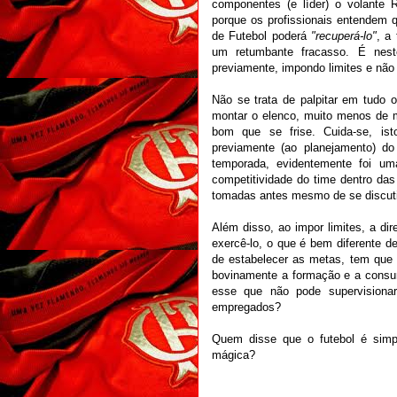
componentes (e líder) o volante R
porque os profissionais entendem 
de Futebol poderá
"recuperá-lo"
, a
um retumbante fracasso. É nest
previamente, impondo limites e não
Não se trata de palpitar em tudo 
montar o elenco, muito menos de m
bom que se frise. Cuida-se, isto
previamente (ao planejamento) d
temporada, evidentemente foi um
competitividade do time dentro da
tomadas antes mesmo de se discuti
Além disso, ao impor limites, a di
exercê-lo, o que é bem diferente d
de estabelecer as metas, tem que 
bovinamente a formação e a consu
esse que não pode supervisiona
empregados?
Quem disse que o futebol é simpl
mágica?