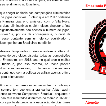
çou até as finais das competições eliminatórias.
seu rendimento no Brasileiro.
Embaixada F
que chegar às finais das competições eliminatórias
de jogos decisivos. É claro que em 2017 podemos
la Primeira Liga e o amistoso com o Vila Nova;
 duas eliminatórias e, além disso, disputar a final
significativamente não apenas o número de jogos,
isivos"
e, por via de consequência, o nível de
o esse contexto sem um elenco equilibrado, o
esempenho em Brasileiros no triênio.
essas temporadas o elenco esteve à altura do
belecido pelo clube: disputar todas as competições
o. Entretanto, em 2018, ano no qual teve o melhor
o triênio e, por isso mesmo, na teoria poderia
is anos anteriores, o Flamengo curiosamente
continuou com a política de utilizar apenas o time
do para o insucesso.
, como nas temporadas seguintes, a cobrança
sempre tem que entrar pra ganhar. Aliás, assim
 menos relevante Campeonato Estadual, enquanto o
 não terá resultados diferentes do triênio 2016/2018
nco a ponto de propiciar a escalação de dois times
Atenção