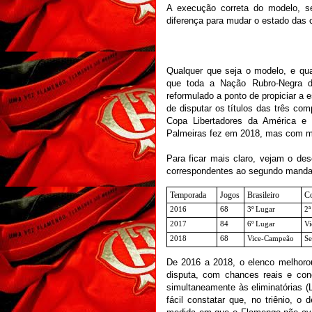
A execução correta do modelo, se
diferença para mudar o estado das
Qualquer que seja o modelo, e qua
que toda a Nação Rubro-Negra d
reformulado a ponto de propiciar a
de disputar os títulos das três co
Copa Libertadores da América e
Palmeiras fez em 2018, mas com m
Para ficar mais claro, vejam o d
correspondentes ao segundo mandat
Temporada
Jogos
Brasileiro
Co
2016
68
3º Lugar
2ª
2017
84
6º Lugar
Vi
2018
68
Vice-Campeão
Se
De 2016 a 2018, o elenco melhorou
disputa, com chances reais e concr
simultaneamente às eliminatórias (
fácil constatar que, no triênio, 