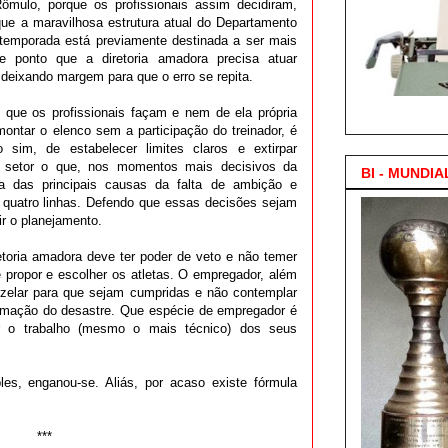
ômulo, porque os profissionais assim decidiram,
que a maravilhosa estrutura atual do Departamento
 temporada está previamente destinada a ser mais
e ponto que a diretoria amadora precisa atuar
 deixando margem para que o erro se repita.
3.000 Posts !
o que os profissionais façam e nem de ela própria
ontar o elenco sem a participação do treinador, é
 sim, de estabelecer limites claros e extirpar
o setor o que, nos momentos mais decisivos da
BI - MUNDIA
a das principais causas da falta de ambição e
s quatro linhas. Defendo que essas decisões sejam
r o planejamento.
retoria amadora deve ter poder de veto e não temer
e propor e escolher os atletas. O empregador, além
zelar para que sejam cumpridas e não contemplar
mação do desastre. Que espécie de empregador é
r o trabalho (mesmo o mais técnico) dos seus
es, enganou-se. Aliás, por acaso existe fórmula
***