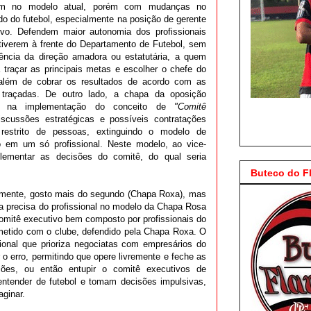
am no modelo atual, porém com mudanças no
o do futebol, especialmente na posição de gerente
ivo. Defendem maior autonomia dos profissionais
tiverem à frente do Departamento de Futebol, sem
erência da direção amadora ou estatutária, a quem
a traçar as principais metas e escolher o chefe do
 além de cobrar os resultados de acordo com as
traçadas. De outro lado, a chapa da oposição
a na implementação do conceito de
"Comitê
iscussões estratégicas e possíveis contratações
restrito de pessoas, extinguindo o modelo de
 em um só profissional. Neste modelo, ao vice-
plementar as decisões do comitê, do qual seria
Buteco do 
rmente, gosto mais do segundo (Chapa Roxa), mas
a precisa do profissional no modelo da Chapa Rosa
mitê executivo bem composto por profissionais do
etido com o clube, defendido pela Chapa Roxa. O
sional que prioriza negociatas com empresários do
 o erro, permitindo que opere livremente e feche as
ções, ou então entupir o comitê executivos de
ntender de futebol e tomam decisões impulsivas,
ginar.