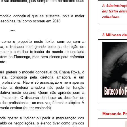
ro e sul-americano, pois sempre tem no mínimo duas
A Administraç
dos textos des
modelo conceitual que se sustente, pois a maior
colunistas.
 escolhas, tal como ocorreu em 2018.
***
3 Milhoes de 
, como o proposto neste texto, com ou sem a
tica, o treinador tem grande peso na definição do
 mesmo o melhor treinador do mundo se enrolaria
stem no Flamengo, mas sem elenco para enfrentar
nte.
ra preferir o modelo conceitual da Chapa Roxa, o
sta, composta pela diretoria amadora e um
 profissional. Não é só associação e nem apenas
ião, a diretoria amadora não pode ter função
plativa neste cenário. Quem não aprende com a
us fracassos. O discurso de deixar as decisões do
 dos profissionais, ao meu ver, é irreal e utópico. A
eria ensinar (ou ter ensinado).
Marcando P
pode gostar e indicar ou pedir a manutenção dos
o saldo de negociações, o elenco tiver como um dos