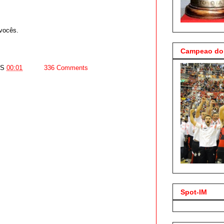
vocês.
Campeao do 
AS
00:01
336 Comments
Spot-IM