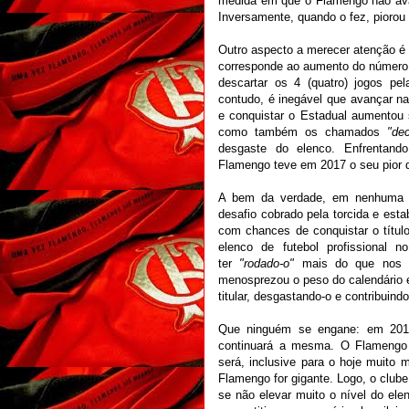
medida em que o Flamengo não avan
Inversamente, quando o fez, piorou 
Outro aspecto a merecer atenção é 
corresponde ao aumento do número 
descartar os 4 (quatro) jogos pe
contudo, é inegável que avançar nas
e conquistar o Estadual aumentou 
como também os chamados
"dec
desgaste do elenco. Enfrentand
Flamengo teve em 2017 o seu pior d
A bem da verdade, em nenhuma d
desafio cobrado pela torcida e esta
com chances de conquistar o títul
elenco de futebol profissional n
ter
"rodado-o"
mais do que nos do
menosprezou o peso do calendário e 
titular, desgastando-o e contribuin
Que ninguém se engane: em 2019
continuará a mesma. O Flamengo 
será, inclusive para o hoje muito
Flamengo for gigante. Logo, o clube
se não elevar muito o nível do ele