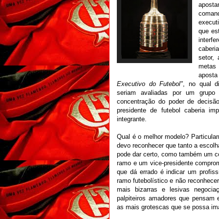
apost
comand
execut
que es
interf
caberi
setor,
metas 
apost
Executivo do Futebol"
, no qual d
seriam avaliadas por um grupo 
concentração do poder de decisão
presidente de futebol caberia im
integrante.
Qual é o melhor modelo? Particula
devo reconhecer que tanto a escolh
pode dar certo, como também um co
ramo e um vice-presidente comprom
que dá errado é indicar um profis
ramo futebolístico e não reconhecer
mais bizarras e lesivas negocia
palpiteiros amadores que pensam e
as mais grotescas que se possa ima