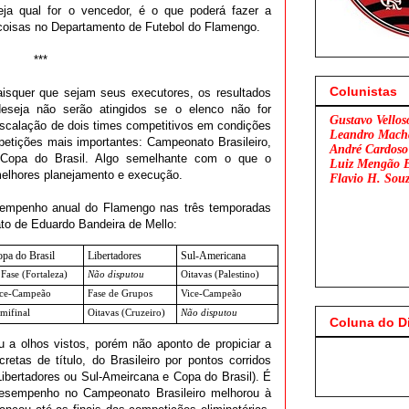
ja qual for o vencedor, é o que poderá fazer a
 coisas no Departamento de Futebol do Flamengo.
***
Colunistas
isquer que sejam seus executores, os resultados
eseja não serão atingidos se o elenco não for
Gustavo Vellos
 escalação de dois times competitivos em condições
Leandro Mach
mpetições mais importantes: Campeonato Brasileiro,
André Cardoso
 Copa do Brasil. Algo semelhante com o que o
Luiz Mengão 
elhores planejamento e execução.
Flavio H. Sou
esempenho anual do Flamengo nas três temporadas
o de Eduardo Bandeira de Mello:
pa do Brasil
Libertadores
Sul-Americana
 Fase (Fortaleza)
Não disputou
Oitavas (Palestino)
ce-Campeão
Fase de Grupos
Vice-Campeão
mifinal
Oitavas (Cruzeiro)
Não disputou
Coluna do D
 a olhos vistos, porém não aponto de propiciar a
Flamengo x São
etas de título, do Brasileiro por pontos corridos
Libertadores ou Sul-Ameircana e Copa do Brasil). É
o desempenho no Campeonato Brasileiro melhorou à