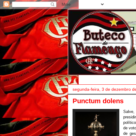
segunda-feira, 3 de dezembro d
Punctum dolens
Salve
presid
políti
de vot
de ges