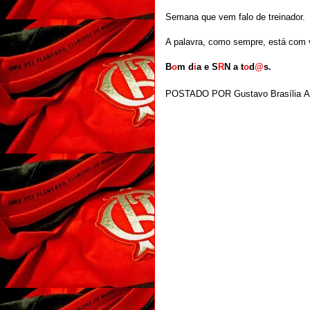
Semana que vem falo de treinador.
A palavra, como sempre, está com 
B
o
m d
i
a e S
R
N a t
o
d
@
s.
POSTADO POR
Gustavo Brasília