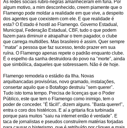
As redes sociais rubro-negras amanheceram em fúria. Por
algum motivo, a mim desconhecido, creem piamente que o
Flamengo pode moldar a realidade em que vive, a despeito
dos agentes que coexistem com ele. E que realidade é
esta? O Estado é hostil ao Flamengo. Governo Estadual,
Municipal, Federação Estadual, CBF, tudo o que podem
fazem para diminuir e atrapalhar o trem pagador, o clube
que carrega multidões. Mas brasileiro é assim. Quer sempre
"matar" a pessoa que faz sucesso, tendo prazer em sua
ruína. O Flamengo apenas repete o padrão enquanto clube.
É o espelho da sanha destruidora do povo na "morte", ainda
que simbólica, daqueles que sobressaem. Não é de hoje.
Flamengo remodela o estádio da Ilha. Novas
arquibancadas provisórias, novo gramado, instalações,
consertar aquilo que o Botafogo destruiu "sem querer".
Tudo isto toma tempo. Precisa de licenças que o Poder
Público, este que tem o Flamengo como inimigo, tem o
poder de conceder. "É fácil!", dizem alguns. "Basta querer!",
entra o coro dos histéricos. E aí a gritaria fica turbinada
porque para muitos "saiu na internet então é verdade". E
taca de jornalistas e pseudos construírem matérias forjadas
para causar o histerismo, que é retribuído por cliques e mais