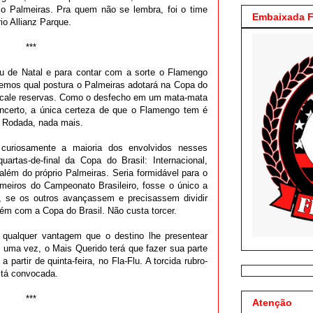
rio Palmeiras. Pra quem não se lembra, foi o time
Embaixada F
io Allianz Parque.
***
 de Natal e para contar com a sorte o Flamengo
bemos qual postura o Palmeiras adotará na Copa do
escale reservas. Como o desfecho em um mata-mata
ncerto, a única certeza de que o Flamengo tem é
 Rodada, nada mais.
 curiosamente a maioria dos envolvidos nesses
artas-de-final da Copa do Brasil: Internacional,
além do próprio Palmeiras. Seria formidável para o
imeiros do Campeonato Brasileiro, fosse o único a
a, se os outros avançassem e precisassem dividir
ém com a Copa do Brasil. Não custa torcer.
 qualquer vantagem que o destino lhe presentear
 uma vez, o Mais Querido terá que fazer sua parte
 partir de quinta-feira, no Fla-Flu. A torcida rubro-
stá convocada.
***
Atenção