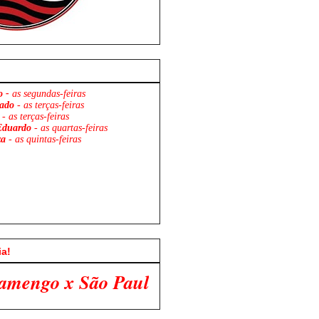
o -
as segundas-feiras
ado
- as terças-feiras
- as terças-feiras
Eduardo
- as quartas-feiras
za
- as quintas-feiras
ia!
ulo. Venha Participar Conosco!