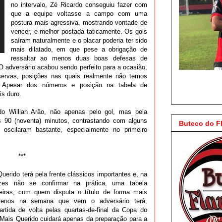
no intervalo, Zé Ricardo conseguiu fazer com
que a equipe voltasse a campo com uma
postura mais agressiva, mostrando vontade de
vencer, e melhor postada taticamente. Os gols
saíram naturalmente e o placar poderia ter sido
mais dilatado, em que pese a obrigação de
ressaltar ao menos duas boas defesas de
 adversário acabou sendo perfeito para a ocasião,
eservas, posições nas quais realmente não temos
es. Apesar dos números e posição na tabela de
is duro.
do Willian Arão, não apenas pelo gol, mas pela
s 90 (noventa) minutos, contrastando com alguns
Buteco do 
 oscilaram bastante, especialmente no primeiro
***
erido terá pela frente clássicos importantes e, na
zes não se confirmar na prática, uma tabela
eiras, com quem disputa o título de forma mais
 menos na semana que vem o adversário terá,
artida de volta pelas quartas-de-final da Copa do
 Mais Querido cuidará apenas da preparação para a