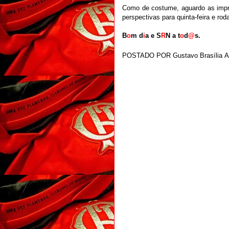
Como de costume, aguardo as impre
perspectivas para quinta-feira e r
B
o
m d
i
a e S
R
N a t
o
d
@
s.
POSTADO POR
Gustavo Brasília