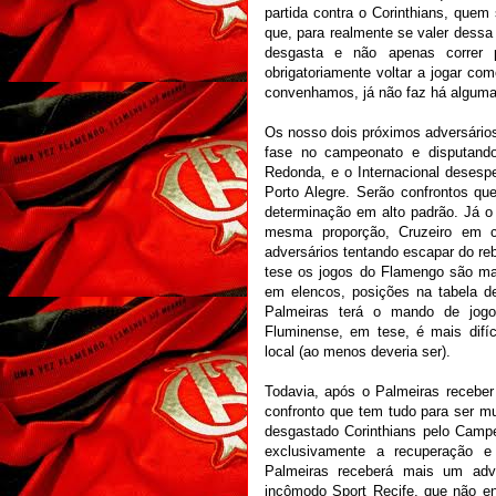
partida contra o Corinthians, quem
que, para realmente se valer dessa
desgasta e não apenas correr 
obrigatoriamente voltar a jogar com
convenhamos, já não faz há alguma
Os nosso dois próximos adversários
fase no campeonato e disputando 
Redonda, e o Internacional desespe
Porto Alegre. Serão confrontos que
determinação em alto padrão. Já o
mesma proporção, Cruzeiro em c
adversários tentando escapar do r
tese os jogos do Flamengo são mais
em elencos, posições na tabela de
Palmeiras terá o mando de jog
Fluminense, em tese, é mais difíc
local (ao menos deveria ser).
Todavia, após o Palmeiras receber
confronto que tem tudo para ser m
desgastado Corinthians pelo Camp
exclusivamente a recuperação 
Palmeiras receberá mais um adv
incômodo Sport Recife, que não en