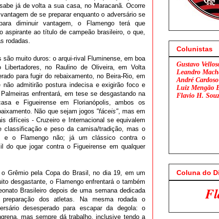
 sabe já de volta a sua casa, no Maracanã. Ocorre
 vantagem de se preparar enquanto o adversário se
para diminuir vantagem, o Flamengo terá que
o aspirante ao título de campeão brasileiro, o que,
s rodadas.
Colunistas
 são muito duros: o arqui-rival Fluminense, em boa
Gustavo Vellos
Libertadores, no Raulino de Oliveira, em Volta
Leandro Mach
rado para fugir do rebaixamento, no Beira-Rio, em
André Cardoso
 não admitirão postura indecisa e exigirão foco e
Luiz Mengão 
 Palmeiras enfrentará, em tese se desgastando na
Flavio H. Sou
asa e Figueirense em Florianópolis, ambos os
ebaixamento. Não que sejam jogos
"fáceis"
, mas em
 difíceis - Cruzeiro e Internacional se equivalem
 classificação e peso da camisa/tradição, mas o
o e o Flamengo não; já um clássico contra o
il do que jogar contra o Figueirense em qualquer
Coluna do D
 o Grêmio pela Copa do Brasil, no dia 19, em um
uito desgastante, o Flamengo enfrentará o também
Flamengo x São Pa
eonato Brasileiro depois de uma semana dedicada
e preparação dos atletas. Na mesma rodada o
ersário desesperado para escapar da degola: o
grena, mas sempre dá trabalho, inclusive tendo a