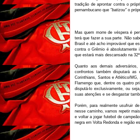
tradição de aprontar contra o próp
pernambucano que
"batizou"
o própr
Mas quem morre de véspera é peru
terá que fazer a sua parte. Não sa
Brasil e até acho improvável que 
contra o Grêmio é absolutamente i
que estará mais descansado na 32ª
Quanto aos demais adversários,
confrontos também disputará as qu
Corinthians, Santos e Atlético/MG, 
Flamengo que, dentre os quatro pr
disputá-lo exclusivamente, ou sej
suas atenções e se desgastar tamb
Porém, para realmente usufruir de
nesse caminho, vamos repetir mais
e voltar a jogar futebol de campeão a
negra em Volta Redonda e região e