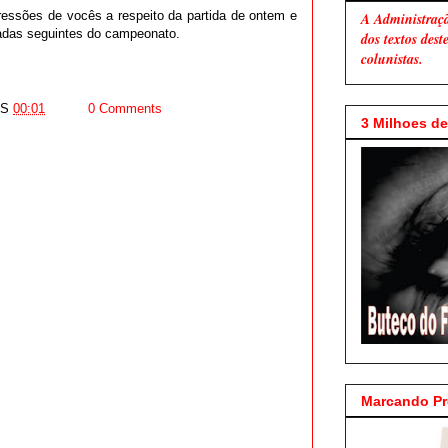
ssões de vocês a respeito da partida de ontem e
A Administraç
odadas seguintes do campeonato.
dos textos des
colunistas.
AS
00:01
0 Comments
3 Milhoes de 
Marcando P