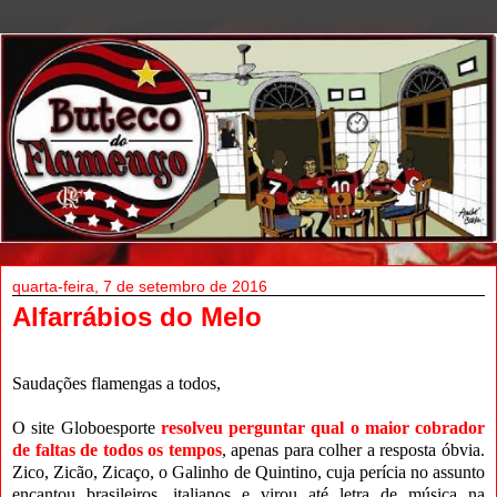
quarta-feira, 7 de setembro de 2016
Alfarrábios do Melo
Saudações flamengas a todos,
O site Globoesporte
resolveu perguntar qual o maior cobrador
de faltas de todos os tempos
, apenas para colher a resposta óbvia.
Zico, Zicão, Zicaço, o Galinho de Quintino, cuja perícia no assunto
encantou brasileiros, italianos e virou até letra de música na