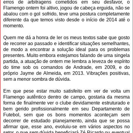
erros de arbitragens cometidos em seu desfavor, o
Flamengo ontem foi altivo, jogou de cabeça erguida, não se
abalou com o gol sofrido, teve uma postura completamente
diferente da que temos visto desde o início de 2014 até o
momento.
Quem me dá a honra de ler os meus textos sabe que gosto
de recorrer ao passado e identificar situações semelhantes,
de modo a encontrar a solução ideal para os problemas
presentes. Muito embora estejamos falando de uma singela
partida, a atuação de ontem me lembra a leveza de espírito
do time sob os comandos de Andrade, em 2009, e do
próprio Jayme de Almeida, em 2013. Vibrações positivas,
sem a menor sombra de dúvida.
Em que pese estar muito satisfeito em ver de volta um
Flamengo autêntico dentro de campo, gostaria da mesma
forma de finalmente ver o clube devidamente estruturado e
bem gerido profissionalmente em seu Departamento de
Futebol, sem que os bons momentos aconteçam sem
decorrer de estudado planejamento, ainda que se possa
afirmar que, esse ano, evoluiu-se em vários aspectos no
setor, o que sem dúvida beneficiará Zé Ricardo ou eventual