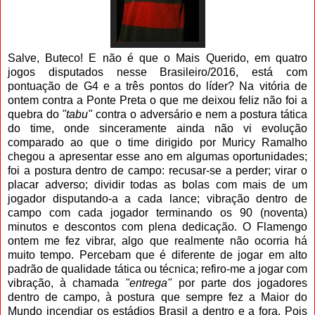
Salve, Buteco! E não é que o Mais Querido, em quatro
jogos disputados nesse Brasileiro/2016, está com
pontuação de G4 e a três pontos do líder? Na vitória de
ontem contra a Ponte Preta o que me deixou feliz não foi a
quebra do
"tabu"
contra o adversário e nem a postura tática
do time, onde sinceramente ainda não vi evolução
comparado ao que o time dirigido por Muricy Ramalho
chegou a apresentar esse ano em algumas oportunidades;
foi a postura dentro de campo: recusar-se a perder; virar o
placar adverso; dividir todas as bolas com mais de um
jogador disputando-a a cada lance; vibração dentro de
campo com cada jogador terminando os 90 (noventa)
minutos e descontos com plena dedicação. O Flamengo
ontem me fez vibrar, algo que realmente não ocorria há
muito tempo. Percebam que é diferente de jogar em alto
padrão de qualidade tática ou técnica; refiro-me a jogar com
vibração, à chamada
"entrega"
por parte dos jogadores
dentro de campo, à postura que sempre fez a Maior do
Mundo incendiar os estádios Brasil a dentro e a fora. Pois