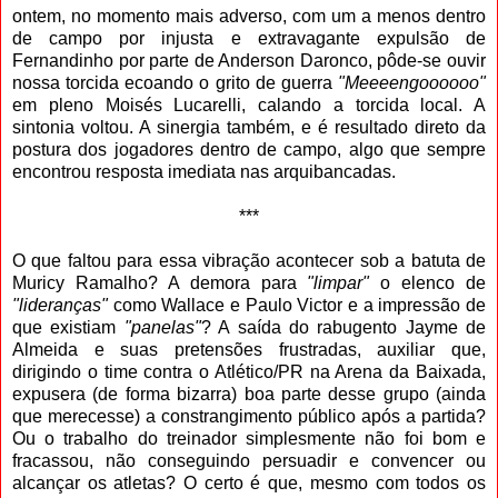
ontem, no momento mais adverso, com um a menos dentro
de campo por injusta e extravagante expulsão de
Fernandinho por parte de Anderson Daronco, pôde-se ouvir
nossa torcida ecoando o grito de guerra
"Meeeengoooooo"
em pleno Moisés Lucarelli, calando a torcida local. A
sintonia voltou. A sinergia também, e é resultado direto da
postura dos jogadores dentro de campo, algo que sempre
encontrou resposta imediata nas arquibancadas.
***
O que faltou para essa vibração acontecer sob a batuta de
Muricy Ramalho? A demora para
"limpar"
o elenco de
"lideranças"
como Wallace e Paulo Victor e a impressão de
que existiam
"panelas"
? A saída do rabugento Jayme de
Almeida e suas pretensões frustradas, auxiliar que,
dirigindo o time contra o Atlético/PR na Arena da Baixada,
expusera (de forma bizarra) boa parte desse grupo (ainda
que merecesse) a constrangimento público após a partida?
Ou o trabalho do treinador simplesmente não foi bom e
fracassou, não conseguindo persuadir e convencer ou
alcançar os atletas? O certo é que, mesmo com todos os