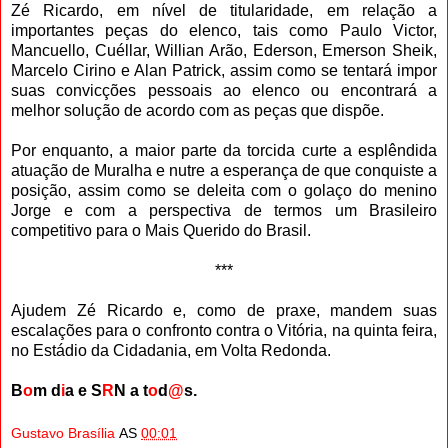
Zé Ricardo, em nível de titularidade, em relação a
importantes peças do elenco, tais como Paulo Victor,
Mancuello, Cuéllar, Willian Arão, Ederson, Emerson Sheik,
Marcelo Cirino e Alan Patrick, assim como se tentará impor
suas convicções pessoais ao elenco ou encontrará a
melhor solução de acordo com as peças que dispõe.
Por enquanto, a maior parte da torcida curte a esplêndida
atuação de Muralha e nutre a esperança de que conquiste a
posição, assim como se deleita com o golaço do menino
Jorge e com a perspectiva de termos um Brasileiro
competitivo para o Mais Querido do Brasil.
***
Ajudem Zé Ricardo e, como de praxe, mandem suas
escalações para o confronto contra o Vitória, na quinta feira,
no Estádio da Cidadania, em Volta Redonda.
B
o
m d
i
a e S
R
N a t
o
d
@
s.
Gustavo Brasília
AS
00:01