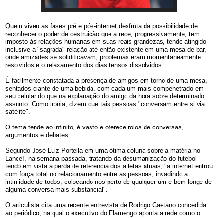
Quem viveu as fases pré e pós-internet desfruta da possibilidade de
reconhecer o poder de destruição que a rede, progressivamente, tem
imposto às relações humanas em suas reais grandezas, tendo atingido
inclusive a "sagrada" relação até então existente em uma mesa de bar,
onde amizades se solidificavam, problemas eram momentaneamente
resolvidos e o relaxamento dos dias tensos dissolvidos.
É facilmente constatada a presença de amigos em torno de uma mesa,
sentados diante de uma bebida, com cada um mais compenetrado em
seu celular do que na explanação do amigo da hora sobre determinado
assunto. Como ironia, dizem que tais pessoas "conversam entre si via
satélite".
O tema tende ao infinito, é vasto e oferece rolos de conversas,
argumentos e debates.
Segundo José Luiz Portella em uma ótima coluna sobre a matéria no
Lance!, na semana passada, tratando da desumanização do futebol
tendo em vista a perda de referência dos atletas atuais, "a internet entrou
com força total no relacionamento entre as pessoas, invadindo a
intimidade de todos, colocando-nos perto de qualquer um e bem longe de
alguma conversa mais substancial".
O articulista cita uma recente entrevista de Rodrigo Caetano concedida
ao periódico, na qual o executivo do Flamengo aponta a rede como o