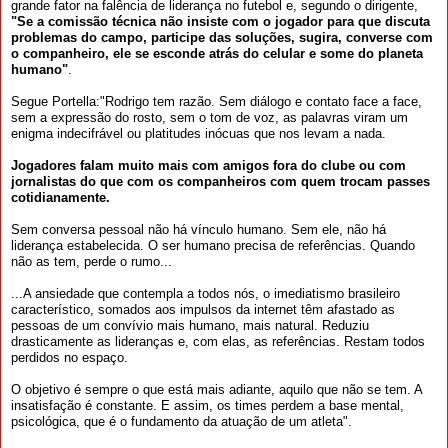
grande fator na falência de liderança no futebol e, segundo o dirigente,
"Se a comissão técnica não insiste com o jogador para que discuta
problemas do campo, participe das soluções, sugira, converse com
o companheiro, ele se esconde atrás do celular e some do planeta
humano"
.
Segue Portella:"Rodrigo tem razão. Sem diálogo e contato face a face,
sem a expressão do rosto, sem o tom de voz, as palavras viram um
enigma indecifrável ou platitudes inócuas que nos levam a nada.
Jogadores falam muito mais com amigos fora do clube ou com
jornalistas do que com os companheiros com quem trocam passes
cotidianamente.
Sem conversa pessoal não há vínculo humano. Sem ele, não há
liderança estabelecida. O ser humano precisa de referências. Quando
não as tem, perde o rumo...
...A ansiedade que contempla a todos nós, o imediatismo brasileiro
característico, somados aos impulsos da internet têm afastado as
pessoas de um convívio mais humano, mais natural. Reduziu
drasticamente as lideranças e, com elas, as referências. Restam todos
perdidos no espaço.
O objetivo é sempre o que está mais adiante, aquilo que não se tem. A
insatisfação é constante. E assim, os times perdem a base mental,
psicológica, que é o fundamento da atuação de um atleta".