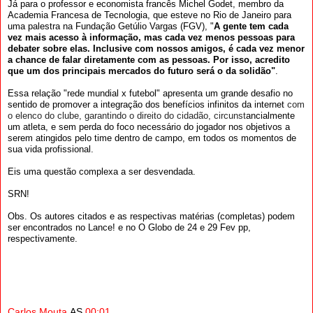
Já para o professor e economista francês Michel Godet, membro da
Academia Francesa de Tecnologia, que esteve no Rio de Janeiro para
uma palestra na Fundação Getúlio Vargas (FGV), "
A gente tem cada
vez mais acesso à informação, mas cada vez menos pessoas para
debater sobre elas. Inclusive com nossos amigos, é cada vez menor
a chance de falar diretamente com as pessoas. Por isso, acredito
que um dos principais mercados do futuro será o da solidão"
.
Essa relação "rede mundial x futebol" apresenta um grande desafio no
sentido de promover a integração dos benefícios infinitos da internet
com
o elenco do clube, garantindo o direito do cidadão, circunst
ancialmente
um atleta, e sem perda do foco necessário do jogador nos objetivos a
serem atingidos pelo time dentro de campo, em todos os momentos de
sua vida profissional.
Eis uma questão complexa a ser desvendada.
SRN!
Obs. Os autores citados e as respectivas matérias (completas) podem
ser encontrados no Lance! e no O Globo de 24 e 29 Fev pp,
respectivamente.
Carlos Mouta
AS
00:01