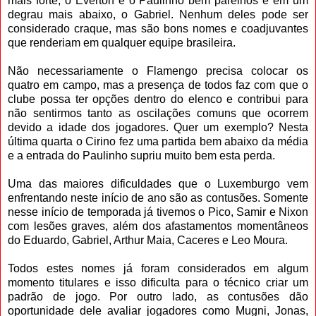
mais forte, o Everton e o Paulinho bem parelhos e em um
degrau mais abaixo, o Gabriel. Nenhum deles pode ser
considerado craque, mas são bons nomes e coadjuvantes
que renderiam em qualquer equipe brasileira.
Não necessariamente o Flamengo precisa colocar os
quatro em campo, mas a presença de todos faz com que o
clube possa ter opções dentro do elenco e contribui para
não sentirmos tanto as oscilações comuns que ocorrem
devido a idade dos jogadores. Quer um exemplo? Nesta
última quarta o Cirino fez uma partida bem abaixo da média
e a entrada do Paulinho supriu muito bem esta perda.
Uma das maiores dificuldades que o Luxemburgo vem
enfrentando neste início de ano são as contusões. Somente
nesse início de temporada já tivemos o Pico, Samir e Nixon
com lesões graves, além dos afastamentos momentâneos
do Eduardo, Gabriel, Arthur Maia, Caceres e Leo Moura.
Todos estes nomes já foram considerados em algum
momento titulares e isso dificulta para o técnico criar um
padrão de jogo. Por outro lado, as contusões dão
oportunidade dele avaliar jogadores como Mugni, Jonas,