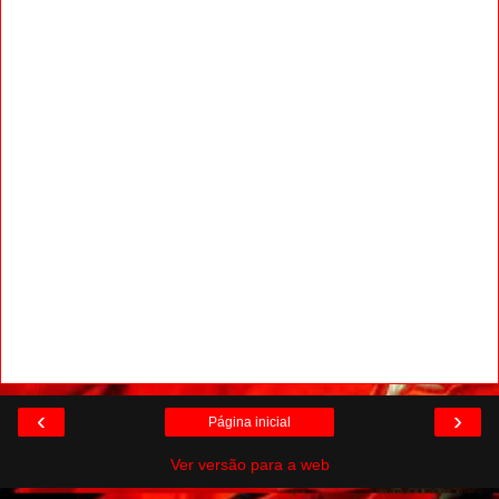
‹
›
Página inicial
Ver versão para a web