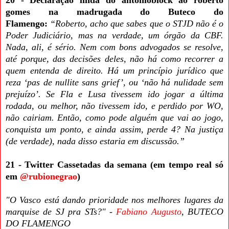
gomes na madrugada do Buteco do
Flamengo:
“Roberto, acho que sabes que o STJD não é o
Poder Judiciário, mas na verdade, um órgão da CBF.
Nada, ali, é sério. Nem com bons advogados se resolve,
até porque, das decisões deles, não há como recorrer a
quem entenda de direito. Há um princípio jurídico que
reza ‘pas de nullite sans grief’, ou
‘
não há nulidade sem
prejuízo
’
. Se Fla e Lusa tivessem ido jogar a última
rodada, ou melhor, não tivessem ido, e perdido por WO,
não cairiam. Então, como pode alguém que vai ao jogo,
conquista um ponto, e ainda assim, perde 4? Na justiça
(de verdade), nada disso estaria em discussão.”
21 - Twitter Cassetadas da semana (em tempo real só
em
@rubionegrao
)
"O Vasco está dando prioridade nos melhores lugares da
marquise de SJ pra STs?" -
Fabiano Augusto
, BUTECO
DO FLAMENGO