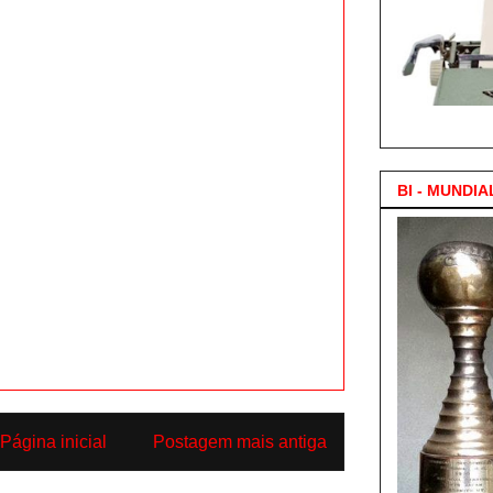
3.000 Posts !
BI - MUNDIA
Página inicial
Postagem mais antiga