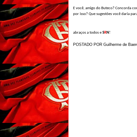
E você, amigo do Buteco? Concorda com
por isso? Que sugestões você daria par
abraços a todos e
S
R
N
!
POSTADO POR
Guilherme de Baer