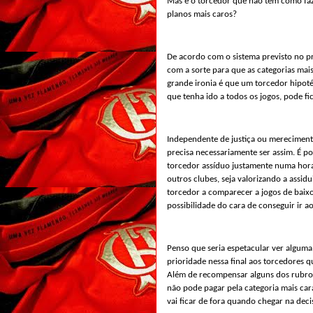
Mas e o torcedor que não tem como fa
planos mais caros?
De acordo com o sistema previsto no pr
com a sorte para que as categorias mai
grande ironia é que um torcedor hipoté
que tenha ido a todos os jogos, pode fi
Independente de justiça ou merecimento
precisa necessariamente ser assim. É 
torcedor assíduo justamente numa hor
outros clubes, seja valorizando a assid
torcedor a comparecer a jogos de baixo
possibilidade do cara de conseguir ir ao
Penso que seria espetacular ver algum
prioridade nessa final aos torcedores 
Flam
Além de recompensar alguns dos rubro-n
não pode pagar pela categoria mais car
vai ficar de fora quando chegar na deci