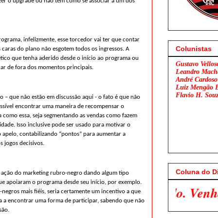
zer o upgrade ou não tem como se associar a um dos
ograma, infelizmente, esse torcedor vai ter que contar
Colunistas
s caras do plano não esgotem todos os ingressos. A
tico que tenha aderido desde o início ao programa ou
Gustavo Vellos
car de fora dos momentos principais.
Leandro Mach
André Cardoso
Luiz Mengão 
Flavio H. Sou
 – que não estão em discussão aqui - o fato é que não
possível encontrar uma maneira de recompensar o
a como essa, seja segmentando as vendas como fazem
uidade. Isso inclusive pode ser usado para motivar o
 apelo, contabilizando “pontos” para aumentar a
s jogos decisivos.
Coluna do D
a ação do marketing rubro-negro dando algum tipo
que apoiaram o programa desde seu início, por exemplo.
engo x São Paulo. Venha Participar Con
egros mais fiéis, seria certamente um incentivo a que
a a encontrar uma forma de participar, sabendo que não
são.