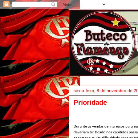
sexta-feira, 8 de novembro de 2
Prioridade
Durante as vendas de ingressos para es
deveriam ter ficado nos capítulos passa