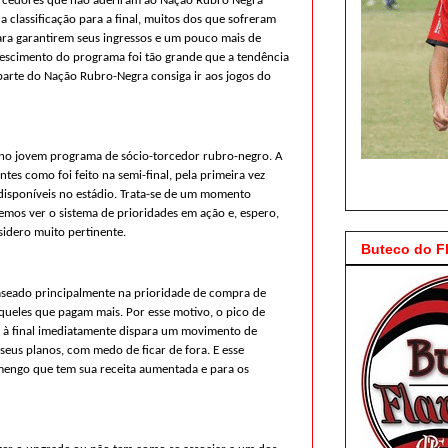
orcedores que não aderiram ao Nação Rubro Negra
 classificação para a final, muitos dos que sofreram
ara garantirem seus ingressos e um pouco mais de
rescimento do programa foi tão grande que a tendência
 parte do Nação Rubro-Negra consiga ir aos jogos do
o jovem programa de sócio-torcedor rubro-negro. A
ntes como foi feito na semi-final, pela primeira vez
disponíveis no estádio. Trata-se de um momento
mos ver o sistema de prioridades em ação e, espero,
sidero muito pertinente.
Buteco do 
aseado principalmente na prioridade de compra de
aqueles que pagam mais. Por esse motivo, o pico de
o à final imediatamente dispara um movimento de
seus planos, com medo de ficar de fora. E esse
mengo que tem sua receita aumentada e para os