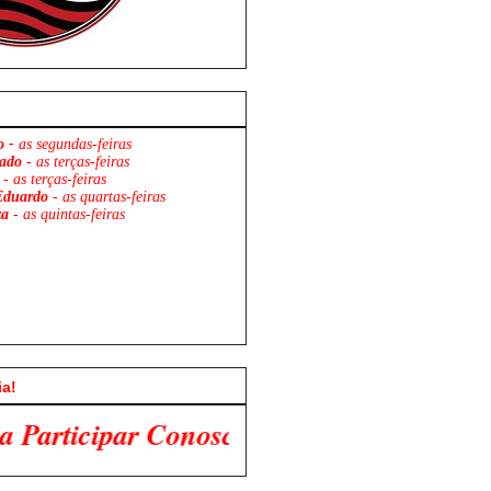
o -
as segundas-feiras
ado
- as terças-feiras
- as terças-feiras
Eduardo
- as quartas-feiras
za
- as quintas-feiras
ia!
osco!