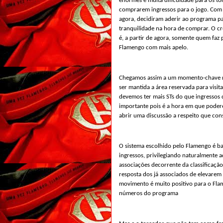
enormes e muita dificuldade para os t
comprarem ingressos para o jogo. Com a
agora, decidiram aderir ao programa p
tranquilidade na hora de comprar. O c
é, a partir de agora, somente quem faz
Flamengo com mais apelo.
Chegamos assim a um momento-chave n
ser mantida a área reservada para visita
devemos ter mais STs do que ingressos 
importante pois é a hora em que podere
abrir uma discussão a respeito que con
O sistema escolhido pelo Flamengo é b
ingressos, privilegiando naturalmente 
associações decorrente da classificaçã
resposta dos já associados de elevarem 
movimento é muito positivo para o Fla
números do programa