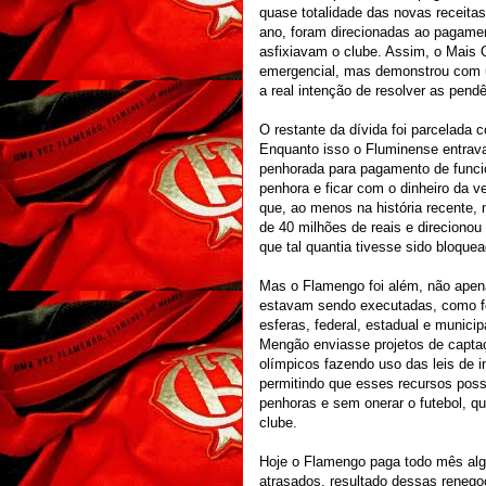
quase totalidade das novas receitas
ano, foram direcionadas ao pagame
asfixiavam o clube. Assim, o Mais 
emergencial, mas demonstrou com u
a real intenção de resolver as pend
O restante da dívida foi parcelada 
Enquanto isso o Fluminense entrava
penhorada para pagamento de funcio
penhora e ficar com o dinheiro da 
que, ao menos na história recente,
de 40 milhões de reais e direciono
que tal quantia tivesse sido bloquea
Mas o Flamengo foi além, não apen
estavam sendo executadas, como foi
esferas, federal, estadual e municip
Mengão enviasse projetos de capta
olímpicos fazendo uso das leis de i
permitindo que esses recursos pos
penhoras e sem onerar o futebol, qu
clube.
Hoje o Flamengo paga todo mês alg
atrasados, resultado dessas reneg