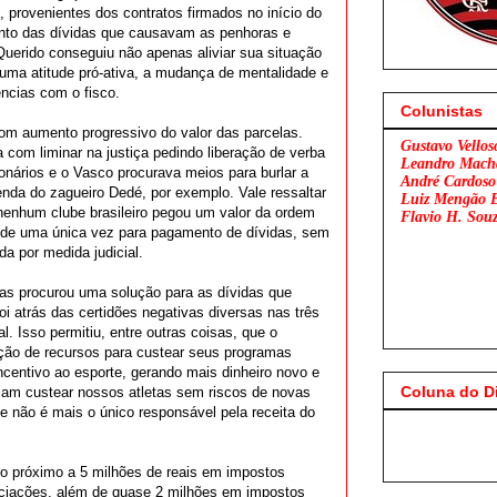
, provenientes dos contratos firmados no início do
nto das dívidas que causavam as penhoras e
Querido conseguiu não apenas aliviar sua situação
ma atitude pró-ativa, a mudança de mentalidade e
ências com o fisco.
Colunistas
com aumento progressivo do valor das parcelas.
Gustavo Vellos
 com liminar na justiça pedindo liberação de verba
Leandro Mach
nários e o Vasco procurava meios para burlar a
André Cardoso
venda do zagueiro Dedé, por exemplo.
Vale ressaltar
Luiz Mengão 
 nenhum clube brasileiro pegou um valor da ordem
Flavio H. Sou
u de uma única vez para pagamento de dívidas, sem
da por medida judicial.
as procurou uma solução para as dívidas que
 atrás das certidões negativas diversas nas três
al. Isso permitiu, entre outras coisas, que o
ção de recursos para custear seus programas
ncentivo ao esporte, gerando mais dinheiro novo e
Coluna do D
sam custear nossos atletas sem riscos de novas
e não é mais o único responsável pela receita do
Flamengo x São
o próximo a 5 milhões de reais em impostos
ociações, além de quase 2 milhões em impostos