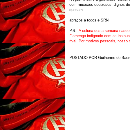
com muxoxos queixosos, dignos de
queriam.
abraços a todos e
SRN
P.S.:
A coluna desta semana nasce
Flamengo indignado com as insinua
rival.
Por motivos pessoais, nosso 
POSTADO POR
Guilherme de Baer