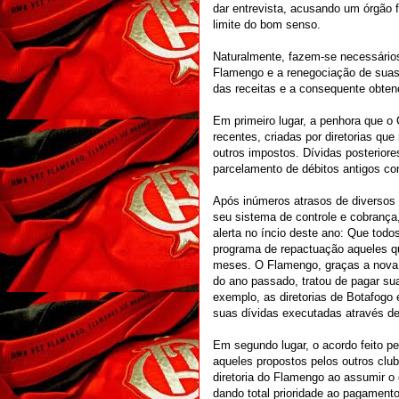
dar entrevista, acusando um órgão fe
limite do bom senso.
Naturalmente, fazem-se necessário
Flamengo e a renegociação de suas
das receitas e a consequente obte
Em primeiro lugar, a penhora que o
recentes, criadas por diretorias q
outros impostos. Dívidas posteriore
parcelamento de débitos antigos co
Após inúmeros atrasos de diversos 
seu sistema de controle e cobranç
alerta no íncio deste ano: Que tod
programa de repactuação aqueles 
meses. O Flamengo, graças a nova p
do ano passado, tratou de pagar sua
exemplo, as diretorias de Botafogo
suas dívidas executadas através d
Em segundo lugar, o acordo feito p
aqueles propostos pelos outros clu
diretoria do Flamengo ao assumir o 
dando total prioridade ao pagamento