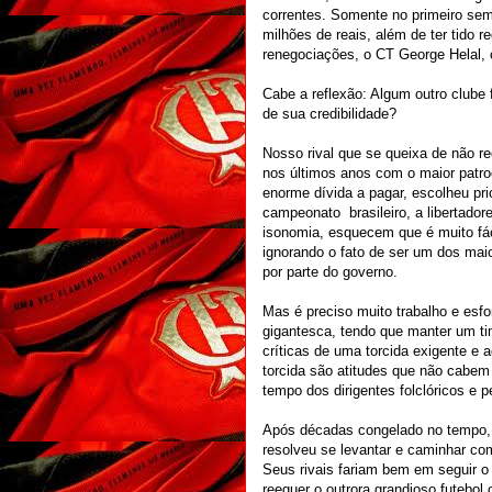
correntes. Somente no primeiro sem
milhões de reais, além de ter tido 
renegociações, o CT George Helal, 
Cabe a reflexão: Algum outro clube
de sua credibilidade?
Nosso rival que se queixa de não r
nos últimos anos com o maior patro
enorme dívida a pagar, escolheu pri
campeonato brasileiro, a libertador
isonomia, esquecem que é muito fác
ignorando o fato de ser um dos ma
por parte do governo.
Mas é preciso muito trabalho e esf
gigantesca, tendo que manter um ti
críticas de uma torcida exigente e 
torcida são atitudes que não cabem
tempo dos dirigentes folclóricos e 
Após décadas congelado no tempo,
resolveu se levantar e caminhar co
Seus rivais fariam bem em seguir o
reeguer o outrora grandioso futebol