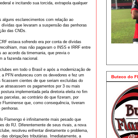
deral e incitando sua torcida, extrapola qualquer
s alguns esclarecimentos com relação ao
 dívidas que levaram a suspensão das penhoras
nção das CNDs.
 CRF estava sofrendo era por conta de dívidas
ue recolhiam, mas não pagavam o INSS e IRRF entre
s ao acordo da timemania, que previa o
m a fazenda nacional.
clubes em todo o Brasil e após a modernização de
a, a PFN endureceu com os devedores e fez um
Buteco do 
os ficassem cientes de que seriam excluídas do
que atrasassem os pagamentos por 3 ou mais
ostura implementada pela diretoria eleita no fim
s parcelas, ao contrário do que fizeram, por
 e Fluminense que, como consequência, tiveram
e penhoras.
elo Flamengo é infinitamente mais pesado que
bes do RJ.
Diferentemente de seus rivais, a nova
clube, resolveu enfrentar diretamente o problema,
 das obrigações tributárias. Imediatamente, a