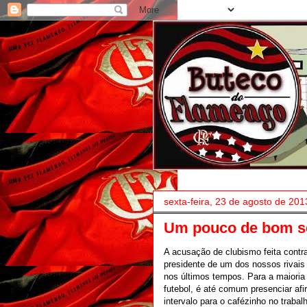
sexta-feira, 23 de agosto de 201
Um pouco de bom sen
A acusação de clubismo feita contr
presidente de um dos nossos rivais
nos últimos tempos. Para a maioria 
futebol, é até comum presenciar af
intervalo para o cafézinho no traba