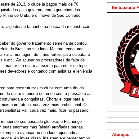
estre de 2013, o clube já pagou mais de 70
Embaixada F
requisitados pelo governo, como garantias das
o Ninho do Urubu e o imóvel de São Conrado.
 fez algo desse tamanho na busca da reconstrução
eceber do governo tratamento semelhante contou
cínio do Brasil ao seu lado. Mesmo tendo uma
orizar a montagem de times fortes, para disputar o
es e etc.. Ao acusar os procuradores de falta de
il manter um custo altíssimo para estar no topo,
iores devedores e contando
com anistias e leniência
orço para reestruturar um clube com uma dívida
me de custo inferior e sofrendo com a pressão e as
acostumada a conquistas. Chorar e jogar para a
 mais num futebol cada vez mais profissional. O
personalistas vai, cada vez mais, ficar no passado.
 remoendo seu passado glorioso, o Flamengo
m suas enormes mas (ainda) atrofiadas pernas.
 exemplo e avançar ao seu lado, ajudando a
Atenção
 carioca. Ao invés disso, insistem em perder tempo