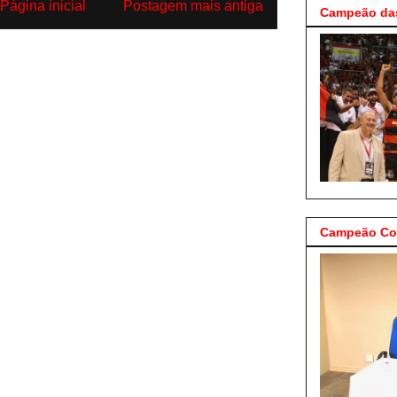
Página inicial
Postagem mais antiga
Campeão das
Campeão Cop