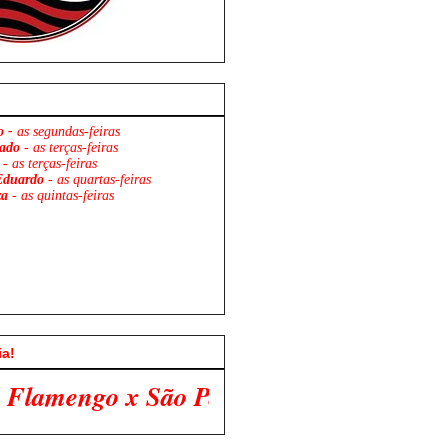
o -
as segundas-feiras
ado
- as terças-feiras
- as terças-feiras
Eduardo
- as quartas-feiras
za
- as quintas-feiras
ia!
 Paulo. Venha Participar Conosco!