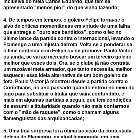
inclusive do meia Carlos Eduardo, que tem se
apresentado "menos pior" do que vinha fazendo;
4. De tempos em tempos, o goleiro Felipe torna-se o
alvo de críticas momentâneas em virtude de uma falha
que entrega o "ouro aos bandidos", como o fez no
último lance da partida contra o Internacional, levando o
Flamengo a uma injusta derrota. Volta-se a ponderar se
o time continua com Felipe ou se promove Paulo Victor,
ou ainda, se vai ao mercado buscar um terceiro goleiro
melhor que esses dois. Ora, se o clube já não contrata
um razoável meia armador, que tanto necessita, melhor
esquecer essa ideia alternativa de um bom goleiro de
fora. Paulo Victor já mostrou desde a partida contra o
Corínthians, no ano passado quando entrou no meio do
jogo para substituir o titular que saíra contundido, e
mais em algumas partidas a seguir, que tem condições
de assumir a titularidade quando não mais contarmos
com o "mão de raquete", como o chamam alguns
flamenguistas das arquibancadas;
5. Uma boa surpresa foi a ótima posição da contestada
defesa do Flamengo, na atual temporada, em uma