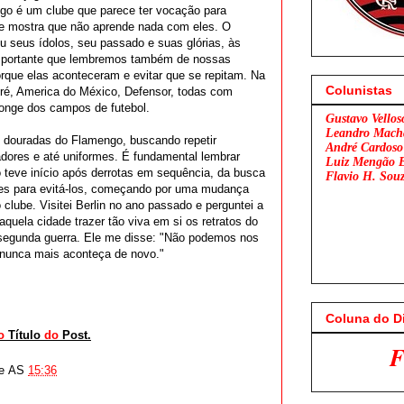
go é um clube que parece ter vocação para
e mostra que não aprende nada com eles. O
u seus ídolos, seu passado e suas glórias, às
importante que lembremos também de nossas
orque elas aconteceram e evitar que se repitam. Na
Colunistas
é, America do México, Defensor, todas com
onge dos campos de futebol.
Gustavo Vellos
Leandro Mach
douradas do Flamengo, buscando repetir
André Cardoso
adores e até uniformes. É fundamental lembrar
Luiz Mengão 
 teve início após derrotas em sequência, da busca
Flavio H. Sou
ões para evitá-los, começando por uma mudança
lube. Visitei Berlin no ano passado e perguntei a
quela cidade trazer tão viva em si os retratos do
 segunda guerra. Ele me disse: "Não podemos nos
e nunca mais aconteça de novo."
Coluna do D
o
Título
do
Post.
Flamengo x São 
e
AS
15:36