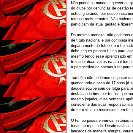
Não podemos nunca esquecer de qu
do clube por denúncias de gestão t
estou ignorando, por desconhecime
tempos mais remotos. Não podemo
participam da atual gestão e fizera
Da mesma maneira, não podemos e
de título nacional e por completa in
departamento de futebol e o treina
tinha sequer preparo físico para j
mesmo tendo esse aprendizado em s
treinador duas vezes na atual tem
a perspectiva de apenas lutar para 
Também não podemos esquecer que n
quando todo o peso de 17 anos já se
daquela equipe saiu de folga para 
desfalcando time por ter "se queim
mesmo jogador, duas semanas após 
consciente das suas responsabilidad
de ter o vínculo rescindido sem ter 
O tempo passa e vemos histórias rep
todas se repetindo. Desde salários
lançados de maneira abrupta, veter