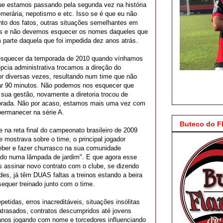
e estamos passando pela segunda vez na história
emerária, nepotismo e etc. Isso se é que eu não
nto dos fatos, outras situações semelhantes em
s e não devemos esquecer os nomes daqueles que
m parte daquela que foi impedida dez anos atrás.
squecer da temporada de 2010 quando vínhamos
épcia administrativa trocamos a direção do
dor diversas vezes, resultando num time que não
ogar 90 minutos. Não podemos nos esquecer que
ua gestão, novamente a diretoria trocou de
porada. Não por acaso, estamos mais uma vez com
permanecer na série A.
Buteco do 
a reta final do campeonato brasileiro de 2009
 mostrava sobre o time, o principal jogador
beber e fazer churrasco na sua comunidade
ado numa lâmpada de jardim". E que agora esse
assinar novo contrato com o clube, se dizendo
es, já têm DUAS faltas a treinos estando a beira
sequer treinado junto com o time.
etidas, erros inacreditáveis, situações insólitas
 atrasados, contratos descumpridos até jovens
anos jogando com nome e torcedores influenciando