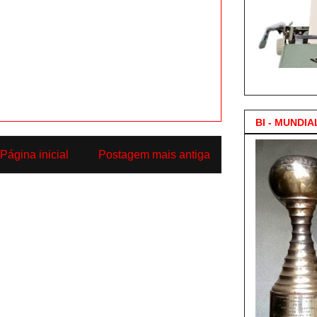
3.000 Posts !
BI - MUNDIA
Página inicial
Postagem mais antiga