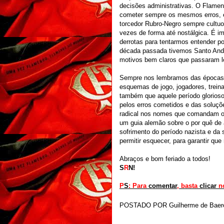
decisões administrativas. O Flamen
cometer sempre os mesmos erros, 
torcedor Rubro-Negro sempre cultuo
vezes de forma até nostálgica. É 
derrotas para tentarmos entender p
década passada tivemos Santo Andr
motivos bem claros que passaram l
Sempre nos lembramos das épocas 
esquemas de jogo, jogadores, trein
também que aquele período glorioso
pelos erros cometidos e das soluç
radical nos nomes que comandam o c
um guia alemão sobre o por quê de a
sofrimento do período nazista e da
permitir esquecer, para garantir qu
Abraços e bom feriado a todos!
S
R
N!
P
S
: Para
comentar
, basta
clicar
n
POSTADO POR
Guilherme de Baer