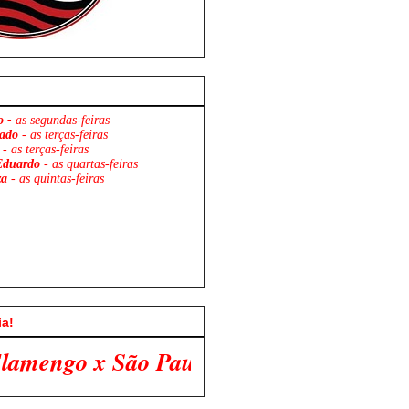
o -
as segundas-feiras
ado
- as terças-feiras
- as terças-feiras
Eduardo
- as quartas-feiras
za
- as quintas-feiras
ia!
Paulo. Venha Participar Conosco!