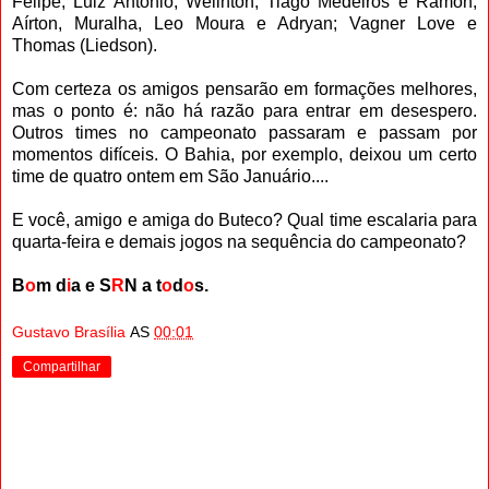
Felipe, Luiz Antonio, Welinton, Tiago Medeiros e Ramon;
Aírton, Muralha, Leo Moura e Adryan; Vagner Love e
Thomas (Liedson).
Com certeza os amigos pensarão em formações melhores,
mas o ponto é: não há razão para entrar em desespero.
Outros times no campeonato passaram e passam por
momentos difíceis. O Bahia, por exemplo, deixou um certo
time de quatro ontem em São Januário....
E você, amigo e amiga do Buteco? Qual time escalaria para
quarta-feira e demais jogos na sequência do campeonato?
B
o
m d
i
a e S
R
N a t
o
d
o
s.
Gustavo Brasília
AS
00:01
Compartilhar