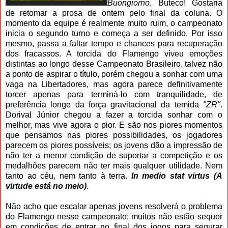
Buongiorno
, Buteco! Gostaria
de retomar a prosa de ontem pelo final da coluna. O
momento da equipe é realmente muito ruim, o campeonato
inicia o segundo turno e começa a ser definido. Por isso
mesmo, passa a faltar tempo e chances para recuperação
dos fracassos. A torcida do Flamengo viveu emoções
distintas ao longo desse Campeonato Brasileiro, talvez não
a ponto de aspirar o título, porém chegou a sonhar com uma
vaga na Libertadores, mas agora parece definitivamente
torcer apenas para terminá-lo com tranquilidade, de
preferência longe da força gravitacional da temida
"ZR"
.
Dorival Júnior chegou a fazer a torcida sonhar com o
melhor, mas vive agora o pior. E são nos piores momentos
que pensamos nas piores possibilidades, os jogadores
parecem os piores possíveis; os jovens dão a impressão de
não ter a menor condição de suportar a competição e os
medalhões parecem não ter mais qualquer utilidade. Nem
tanto ao céu, nem tanto à terra.
In medio stat virtus (A
virtude está no meio)
.
Não acho que escalar apenas jovens resolverá o problema
do Flamengo nesse campeonato; muitos não estão sequer
em condições de entrar no final dos jogos para segurar