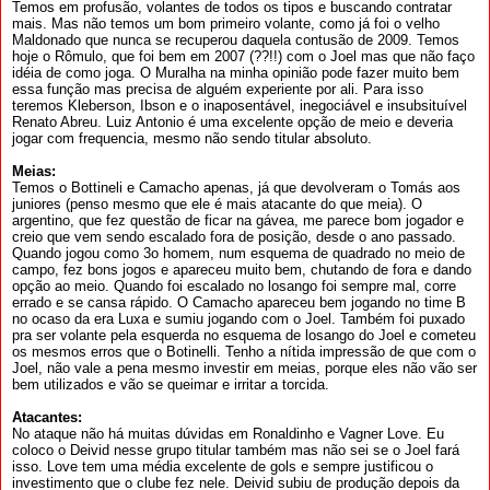
Temos em profusão, volantes de todos os tipos e buscando contratar
mais. Mas não temos um bom primeiro volante, como já foi o velho
Maldonado que nunca se recuperou daquela contusão de 2009. Temos
hoje o Rômulo, que foi bem em 2007 (??!!) com o Joel mas que não faço
idéia de como joga. O Muralha na minha opinião pode fazer muito bem
essa função mas precisa de alguém experiente por ali. Para isso
teremos Kleberson, Ibson e o inaposentável, inegociável e insubsituível
Renato Abreu. Luiz Antonio é uma excelente opção de meio e deveria
jogar com frequencia, mesmo não sendo titular absoluto.
Meias:
Temos o Bottineli e Camacho apenas, já que devolveram o Tomás aos
juniores (penso mesmo que ele é mais atacante do que meia). O
argentino, que fez questão de ficar na gávea, me parece bom jogador e
creio que vem sendo escalado fora de posição, desde o ano passado.
Quando jogou como 3o homem, num esquema de quadrado no meio de
campo, fez bons jogos e apareceu muito bem, chutando de fora e dando
opção ao meio. Quando foi escalado no losango foi sempre mal, corre
errado e se cansa rápido. O Camacho apareceu bem jogando no time B
no ocaso da era Luxa e sumiu jogando com o Joel. Também foi puxado
pra ser volante pela esquerda no esquema de losango do Joel e cometeu
os mesmos erros que o Botinelli. Tenho a nítida impressão de que com o
Joel, não vale a pena mesmo investir em meias, porque eles não vão ser
bem utilizados e vão se queimar e irritar a torcida.
Atacantes:
No ataque não há muitas dúvidas em Ronaldinho e Vagner Love. Eu
coloco o Deivid nesse grupo titular também mas não sei se o Joel fará
isso. Love tem uma média excelente de gols e sempre justificou o
investimento que o clube fez nele. Deivid subiu de produção depois da