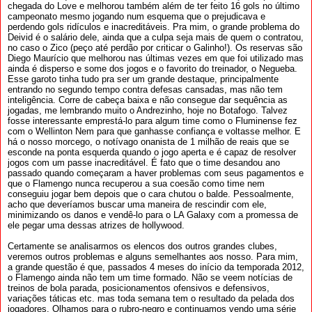
chegada do Love e melhorou também além de ter feito 16 gols no último
campeonato mesmo jogando num esquema que o prejudicava e
perdendo gols ridículos e inacreditáveis. Pra mim, o grande problema do
Deivid é o salário dele, ainda que a culpa seja mais de quem o contratou,
no caso o Zico (peço até perdão por criticar o Galinho!). Os reservas são
Diego Maurício que melhorou nas últimas vezes em que foi utilizado mas
ainda é disperso e some dos jogos e o favorito do treinador, o Negueba.
Esse garoto tinha tudo pra ser um grande destaque, principalmente
entrando no segundo tempo contra defesas cansadas, mas não tem
inteligência. Corre de cabeça baixa e não consegue dar sequência as
jogadas, me lembrando muito o Andrezinho, hoje no Botafogo. Talvez
fosse interessante emprestá-lo para algum time como o Fluminense fez
com o Wellinton Nem para que ganhasse confiança e voltasse melhor. E
há o nosso morcego, o notívago onanista de 1 milhão de reais que se
esconde na ponta esquerda quando o jogo aperta e é capaz de resolver
jogos com um passe inacreditável. É fato que o time desandou ano
passado quando começaram a haver problemas com seus pagamentos e
que o Flamengo nunca recuperou a sua coesão como time nem
conseguiu jogar bem depois que o cara chutou o balde. Pessoalmente,
acho que deveríamos buscar uma maneira de rescindir com ele,
minimizando os danos e vendê-lo para o LA Galaxy com a promessa de
ele pegar uma dessas atrizes de hollywood.
Certamente se analisarmos os elencos dos outros grandes clubes,
veremos outros problemas e alguns semelhantes aos nosso. Para mim,
a grande questão é que, passados 4 meses do início da temporada 2012,
o Flamengo ainda não tem um time formado. Não se veem notícias de
treinos de bola parada, posicionamentos ofensivos e defensivos,
variações táticas etc. mas toda semana tem o resultado da pelada dos
jogadores. Olhamos para o rubro-negro e continuamos vendo uma série