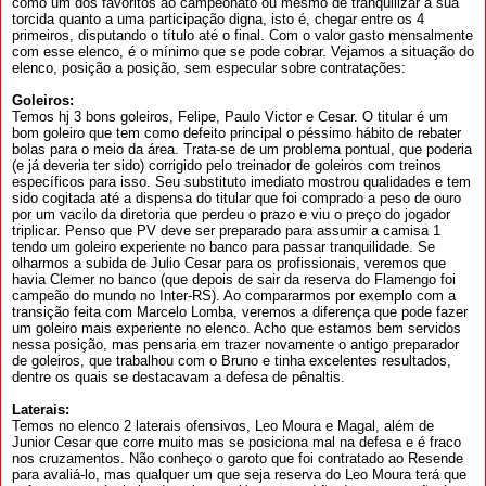
como um dos favoritos ao campeonato ou mesmo de tranquilizar a sua
torcida quanto a uma participação digna, isto é, chegar entre os 4
primeiros, disputando o título até o final. Com o valor gasto mensalmente
com esse elenco, é o mínimo que se pode cobrar. Vejamos a situação do
elenco, posição a posição, sem especular sobre contratações:
Goleiros:
Temos hj 3 bons goleiros, Felipe, Paulo Victor e Cesar. O titular é um
bom goleiro que tem como defeito principal o péssimo hábito de rebater
bolas para o meio da área. Trata-se de um problema pontual, que poderia
(e já deveria ter sido) corrigido pelo treinador de goleiros com treinos
específicos para isso. Seu substituto imediato mostrou qualidades e tem
sido cogitada até a dispensa do titular que foi comprado a peso de ouro
por um vacilo da diretoria que perdeu o prazo e viu o preço do jogador
triplicar. Penso que PV deve ser preparado para assumir a camisa 1
tendo um goleiro experiente no banco para passar tranquilidade. Se
olharmos a subida de Julio Cesar para os profissionais, veremos que
havia Clemer no banco (que depois de sair da reserva do Flamengo foi
campeão do mundo no Inter-RS). Ao compararmos por exemplo com a
transição feita com Marcelo Lomba, veremos a diferença que pode fazer
um goleiro mais experiente no elenco. Acho que estamos bem servidos
nessa posição, mas pensaria em trazer novamente o antigo preparador
de goleiros, que trabalhou com o Bruno e tinha excelentes resultados,
dentre os quais se destacavam a defesa de pênaltis.
Laterais:
Temos no elenco 2 laterais ofensivos, Leo Moura e Magal, além de
Junior Cesar que corre muito mas se posiciona mal na defesa e é fraco
nos cruzamentos. Não conheço o garoto que foi contratado ao Resende
para avaliá-lo, mas qualquer um que seja reserva do Leo Moura terá que