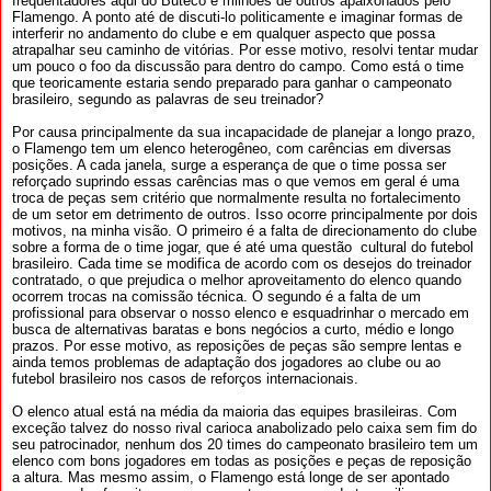
frequentadores aqui do Buteco e milhões de outros apaixonados pelo
Flamengo. A ponto até de discuti-lo politicamente e imaginar formas de
interferir no andamento do clube e em qualquer aspecto que possa
atrapalhar seu caminho de vitórias. Por esse motivo, resolvi tentar mudar
um pouco o foo da discussão para dentro do campo. Como está o time
que teoricamente estaria sendo preparado para ganhar o campeonato
brasileiro, segundo as palavras de seu treinador?
Por causa principalmente da sua incapacidade de planejar a longo prazo,
o Flamengo tem um elenco heterogêneo, com carências em diversas
posições. A cada janela, surge a esperança de que o time possa ser
reforçado suprindo essas carências mas o que vemos em geral é uma
troca de peças sem critério que normalmente resulta no fortalecimento
de um setor em detrimento de outros. Isso ocorre principalmente por dois
motivos, na minha visão. O primeiro é a falta de direcionamento do clube
sobre a forma de o time jogar, que é até uma questão cultural do futebol
brasileiro. Cada time se modifica de acordo com os desejos do treinador
contratado, o que prejudica o melhor aproveitamento do elenco quando
ocorrem trocas na comissão técnica. O segundo é a falta de um
profissional para observar o nosso elenco e esquadrinhar o mercado em
busca de alternativas baratas e bons negócios a curto, médio e longo
prazos. Por esse motivo, as reposições de peças são sempre lentas e
ainda temos problemas de adaptação dos jogadores ao clube ou ao
futebol brasileiro nos casos de reforços internacionais.
O elenco atual está na média da maioria das equipes brasileiras. Com
exceção talvez do nosso rival carioca anabolizado pelo caixa sem fim do
seu patrocinador, nenhum dos 20 times do campeonato brasileiro tem um
elenco com bons jogadores em todas as posições e peças de reposição
a altura. Mas mesmo assim, o Flamengo está longe de ser apontado