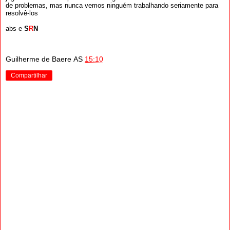
de problemas, mas nunca vemos ninguém trabalhando seriamente para
resolvê-los
abs e
S
R
N
Guilherme de Baere
AS
15:10
Compartilhar