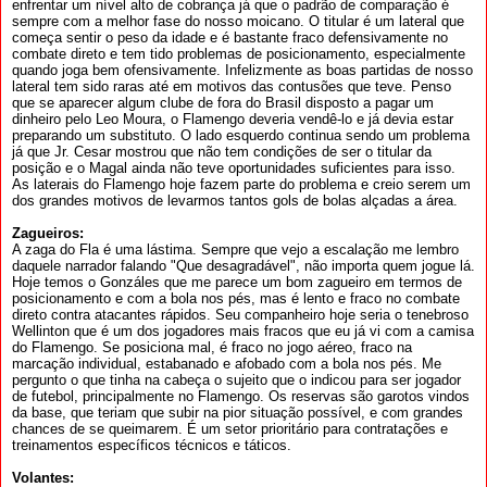
enfrentar um nível alto de cobrança já que o padrão de comparação é
sempre com a melhor fase do nosso moicano. O titular é um lateral que
começa sentir o peso da idade e é bastante fraco defensivamente no
combate direto e tem tido problemas de posicionamento, especialmente
quando joga bem ofensivamente. Infelizmente as boas partidas de nosso
lateral tem sido raras até em motivos das contusões que teve. Penso
que se aparecer algum clube de fora do Brasil disposto a pagar um
dinheiro pelo Leo Moura, o Flamengo deveria vendê-lo e já devia estar
preparando um substituto. O lado esquerdo continua sendo um problema
já que Jr. Cesar mostrou que não tem condições de ser o titular da
posição e o Magal ainda não teve oportunidades suficientes para isso.
As laterais do Flamengo hoje fazem parte do problema e creio serem um
dos grandes motivos de levarmos tantos gols de bolas alçadas a área.
Zagueiros:
A zaga do Fla é uma lástima. Sempre que vejo a escalação me lembro
daquele narrador falando "Que desagradável", não importa quem jogue lá.
Hoje temos o Gonzáles que me parece um bom zagueiro em termos de
posicionamento e com a bola nos pés, mas é lento e fraco no combate
direto contra atacantes rápidos. Seu companheiro hoje seria o tenebroso
Wellinton que é um dos jogadores mais fracos que eu já vi com a camisa
do Flamengo. Se posiciona mal, é fraco no jogo aéreo, fraco na
marcação individual, estabanado e afobado com a bola nos pés. Me
pergunto o que tinha na cabeça o sujeito que o indicou para ser jogador
de futebol, principalmente no Flamengo. Os reservas são garotos vindos
da base, que teriam que subir na pior situação possível, e com grandes
chances de se queimarem. É um setor prioritário para contratações e
treinamentos específicos técnicos e táticos.
Volantes: