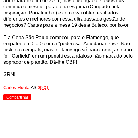
anunciaram o fim de 2011, mas o Mengão de todos nós
continua o mesmo, parado na esquina (Obrigado pela
inspiração, Ronaldinho!) e como vai obter resultados
diferentes e melhores com essa ultrapassada gestão de
negócios? Cartas para a mesa 19 deste Buteco, por favor!
E a Copa São Paulo começou para o Flamengo, que
empatou em 0 a 0 com a "poderosa"
Aquidauanense. Não
justifica o empate, mas o Flamengo só para começar o ano
foi "Garfield" em um penalti escandaloso não marcado pelo
soprador de plantão.
Dá-lhe CBF!
SRN!
Carlos Mouta
AS
00:01
Compartilhar