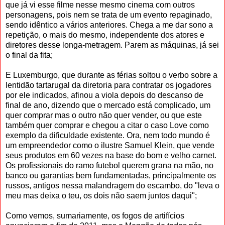
que já vi esse filme nesse mesmo cinema com outros
personagens, pois nem se trata de um evento repaginado,
sendo idêntico a vários anteriores. Chega a me dar sono a
repetição, o mais do mesmo, independente dos atores e
diretores desse longa-metragem. Parem as máquinas, já sei
o final da fita;
E Luxemburgo, que durante as férias soltou o verbo sobre a
lentidão tartarugal da diretoria para contratar os jogadores
por ele indicados, afinou a viola depois do descanso de
final de ano, dizendo que o mercado está complicado, um
quer comprar mas o outro não quer vender, ou que este
também quer comprar e chegou a citar o caso Love como
exemplo da dificuldade existente. Ora, nem todo mundo é
um empreendedor como o ilustre Samuel Klein, que vende
seus produtos em 60 vezes na base do bom e velho carnet.
Os profissionais do ramo futebol querem grana na mão, no
banco ou garantias bem fundamentadas, principalmente os
russos, antigos nessa malandragem do escambo, do "leva o
meu mas deixa o teu, os dois não saem juntos daqui";
Como vemos, sumariamente, os fogos de artifícios