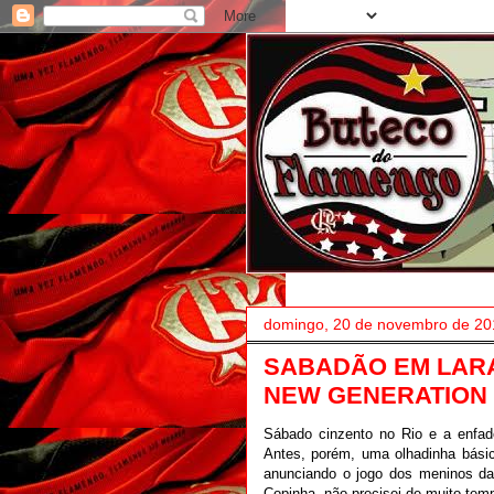
domingo, 20 de novembro de 20
SABADÃO EM LAR
NEW GENERATION
Sábado cinzento no Rio e a enfado
Antes, porém, uma olhadinha básic
anunciando o jogo dos meninos da 
Copinha, não precisei de muito tem