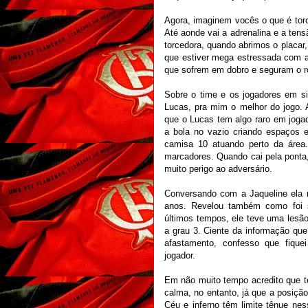
Agora, imaginem vocês o que é tor
Até aonde vai a adrenalina e a tens
torcedora, quando abrimos o placar,
que estiver mega estressada com a
que sofrem em dobro e seguram o ro
Sobre o time e os jogadores em si
Lucas, pra mim o melhor do jogo. A
que o Lucas tem algo raro em jogad
a bola no vazio criando espaços 
camisa 10 atuando perto da área
marcadores. Quando cai pela ponta,
muito perigo ao adversário.
Conversando com a Jaqueline ela 
anos. Revelou também como foi s
últimos tempos, ele teve uma lesão
a grau 3. Ciente da informação qu
afastamento, confesso que fiqu
jogador.
Em não muito tempo acredito que t
calma, no entanto, já que a posição
Céu e inferno têm limite tênue ne