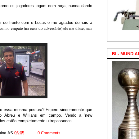
 como os jogadores jogam com raça, nunca dando
dei de frente com o Lucas e me agradou demais a
om o empate (na casa do adversário) ele me disse, mas
3.000 Posts !
BI - MUNDIA
erão essa mesma postura? Espero sinceramente que
to Abreu e Willians em campo. Vendo a 'new
nudos estão completamente ultrapassados.
ina
AS
06:05
0 Comments