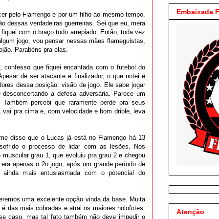
Embaixada F
cer pelo Flamengo e por um filho ao mesmo tempo.
ão dessas verdadeiras guerreiras. Sei que eu, mera
 fiquei com o braço todo arrepiado. Então, toda vez
lgum jogo, vou pensar nessas mães flameguistas,
jão. Parabéns pra elas.
, confesso que fiquei encantada com o futebol do
pesar de ser atacante e finalizador, o que notei é
ores dessa posição: visão de jogo. Ele sabe jogar
e desconcertando a defesa adversária. Parece um
. Também percebi que raramente perde pra seus
 vai pra cima e, com velocidade e bom drible, leva
me disse que o Lucas já está no Flamengo há 13
ofrido o processo de lidar com as lesões. Nos
 muscular grau 1, que evoluiu pra grau 2 e chegou
e era apenas o 2o jogo, após um grande período de
ei ainda mais entusiasmada com o potencial do
eremos uma excelente opção vinda da base. Muita
 é das mais cobradas e atrai os maiores holofotes.
Atenção
sse caso, mas tal fato também não deve impedir o