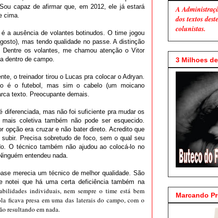
 Sou capaz de afirmar que, em 2012, ele já estará
A Administraç
e cima.
dos textos des
colunistas.
é a ausência de volantes botinudos. O time jogou
gosto), mas tendo qualidade no passe. A distinção
. Dentre os volantes, me chamou atenção o Vitor
a dentro de campo.
3 Milhoes de 
e, o treinador tirou o Lucas pra colocar o Adryan.
ão é o futebol, mas sim o cabelo (um moicano
arca texto. Preocupante demais.
é diferenciada, mas não foi suficiente pra mudar os
a mais coletiva também não pode ser esquecido.
 opção era cruzar e não bater direto. Acredito que
 subir. Precisa sobretudo de foco, sem o qual seu
uído. O técnico também não ajudou ao colocá-lo no
 Ninguém entendeu nada.
 base merecia um técnico de melhor qualidade. São
 e notei que há uma certa deficiência também na
abilidades individuais, nem sempre o time está bem
Marcando P
ola ficava presa em uma das laterais do campo, com o
ão resultando em nada.