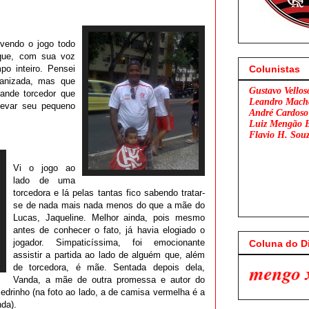
vendo o jogo todo
 que, com sua voz
po inteiro. Pensei
Colunistas
ganizada, mas que
Gustavo Vellos
ande torcedor que
Leandro Mach
levar seu pequeno
André Cardoso
Luiz Mengão 
Flavio H. Sou
Vi o jogo ao
lado de uma
torcedora e lá pelas tantas fico sabendo tratar-
se de nada mais nada menos do que a mãe do
Lucas, Jaqueline. Melhor ainda, pois mesmo
antes de conhecer o fato, já havia elogiado o
jogador. Simpaticíssima, foi emocionante
Coluna do D
assistir a partida ao lado de alguém que, além
Flamengo x São Paulo. Venh
de torcedora, é mãe. Sentada depois dela,
Vanda, a mãe de outra promessa e autor do
edrinho (na foto ao lado, a de camisa vermelha é a
nda).