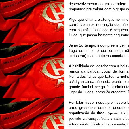
desenvolvimento natural do atleta.
preparado pra treinar com o grupo d
Algo que chama a atenção no time 
com 3 volantes (formação que não 
com o profissional não é pequena
Hugo, que passa bastante seguranç
Já no 2o tempo, incompreensivelment
Logo de início o que se nota n
loiríssimo) e as chuteiras caneta m
A habilidade do jogador com a bola 
rumos da partida. Jogar de form
Numa das faltas que bateu, a melhor
o Adryan ainda não está pronto pra
grande futebol periga ficar dimin
lugar do Lucas, como 2o atacante.
Por falar nisso, nossa promissora
erros grosseiros como o descrito
Apesar das h
organização do time.
postado em campo.
Volta e meia a b
setor completamente congestionado, n