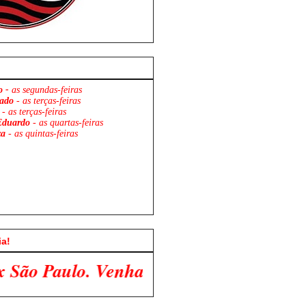
o -
as segundas-feiras
ado
- as terças-feiras
- as terças-feiras
Eduardo
- as quartas-feiras
za
- as quintas-feiras
ia!
a Participar Conosco!