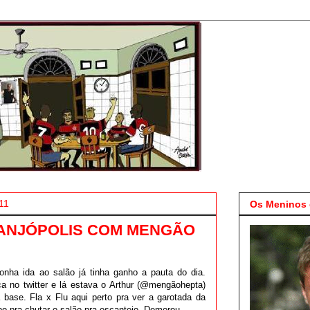
11
Os Meninos 
ANJÓPOLIS COM MENGÃO
nha ida ao salão já tinha ganho a pauta do dia.
a no twitter e lá estava o Arthur (@mengãohepta)
base. Fla x Flu aqui perto pra ver a garotada da
po pra chutar o salão pra escanteio. Demorou.