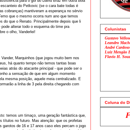
 assistência para o gol do David Braz em outra bola
 escanteio do Petkovic (se o cara bate todas é
uas cobranças) mantiveram a esperança no sérvio
0. Temo que o mesmo ocorra num ano que temos
 do que o Renato. Principalmente depois que li
 pode alterar todo o esquema do time pra
Colunistas
re o olho, Vanderlei!
Gustavo Vellos
Leandro Mach
André Cardoso
Luiz Mengão 
Flavio H. Sou
o, Vander, Marquinhos (que jogou muito bem nos
 Deus, há quanto tempo não temos tantas boas
eias atrás do atacante principal - que pode ser o
ás tenho a sensação de que em algum momento
pela mesma posição, aquele meia centralizado. E
ormarão a linha de 3 pela direita chegando com
Coluna do D
Flamengo x São P
sto: temos um timaço, uma geração fantástica que,
s títulos no futuro. Mas atenção: que os profetas
s garotos de 16 e 17 anos caso eles percam o jogo