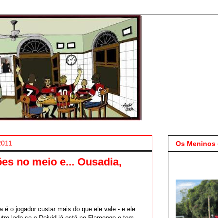
2011
Os Meninos 
es no meio e... Ousadia,
é o jogador custar mais do que ele vale - e ele
utro lado se o Deivid já está no Flamengo e tem