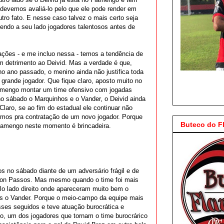
 devemos avaliá-lo pelo que ele pode render em
tro fato. E nesse caso talvez o mais certo seja
endo a seu lado jogadores talentosos antes de
ões - e me incluo nessa - temos a tendência de
em detrimento ao Deivid. Mas a verdade é que,
no ano passado, o menino ainda não justifica toda
grande jogador. Que fique claro, aposto muito no
lamengo montar um time ofensivo com jogadas
o sábado o Marquinhos e o Vander, o Deivid ainda
Claro, se ao fim do estadual ele continuar não
irmos pra contratação de um novo jogador. Porque
Buteco do 
Flamengo neste momento é brincadeira.
 no sábado diante de um adversário frágil e de
dson Passos. Mas mesmo quando o time foi mais
elo lado direito onde apareceram muito bem o
s o Vander. Porque o meio-campo da equipe mais
ses seguidos e teve atuação burocrática e
go, um dos jogadores que tornam o time burocrárico