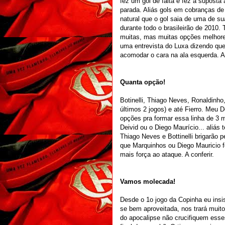
fez um gol de falta e fez a suposta
parada. Aliás gols em cobranças de
natural que o gol saia de uma de s
durante todo o brasileirão de 201
muitas, mas muitas opções melhores
uma entrevista do Luxa dizendo que
acomodar o cara na ala esquerda. Ab
Quanta opção!
Botinelli, Thiago Neves, Ronaldinh
últimos 2 jogos) e até Fierro. Meu
opções pra formar essa linha de 3 m
Deivid ou o Diego Maurício... ali
Thiago Neves e Bottinelli brigarão 
que Marquinhos ou Diego Mauricio f
mais força ao ataque. A conferir.
Vamos molecada!
Desde o 1o jogo da Copinha eu insi
se bem aproveitada, nos trará muito
do apocalipse não crucifiquem esse