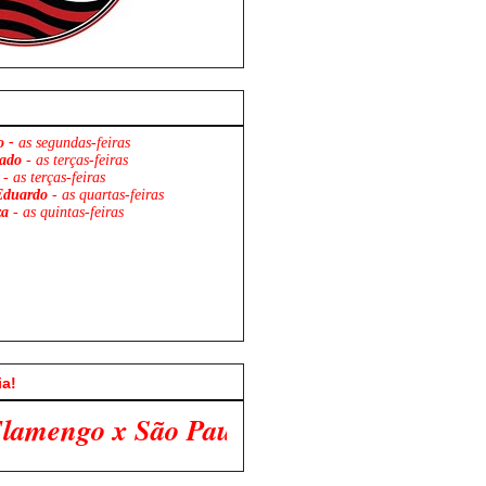
o -
as segundas-feiras
ado
- as terças-feiras
- as terças-feiras
Eduardo
- as quartas-feiras
za
- as quintas-feiras
ia!
aulo. Venha Participar Conosco!