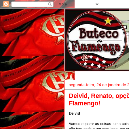
segunda-feira, 24 de janeiro de 
Deivid, Renato, opçõ
Flamengo!
Deivid
Vamos separar as coisas: uma coisa 
não tem nada a ver com isso; por o