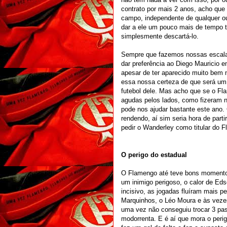
contrato por mais 2 anos, acho que
campo, independente de qualquer ou
dar a ele um pouco mais de tempo t
simplesmente descartá-lo.
Sempre que fazemos nossas escalaç
dar preferência ao Diego Mauricio 
apesar de ter aparecido muito bem 
essa nossa certeza de que será um 
futebol dele. Mas acho que se o F
agudas pelos lados, como fizeram n
pode nos ajudar bastante este ano. 
rendendo, aí sim seria hora de part
pedir o Wanderley como titular do 
O perigo do estadual
O Flamengo até teve bons momentos
um inimigo perigoso, o calor de E
incisivo, as jogadas fluíram mais p
Marquinhos, o Léo Moura e às veze
uma vez não conseguiu trocar 3 pas
modorrenta. E é aí que mora o peri