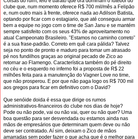
Coisas do ruim, feio e barato que ora dominam o futebol do
clube que, num momento oferece R$ 700 mil/mês a Felipão
e, num outro mais à frente, oferece nada ao Adilson Batista,
optando por ficar com o estagiario, que até conseguiu armar
bem a equipe no jogo com o time de San Janu e se mantém
sempre satisfeito com os seus 43% de aproveitamento no
atual Campeonato Brasileiro. "Estamos no caminho correto"
é a sua frase-padrão. Correto em quê cara pálida? Talvez
seja no ponto de pronto e maduro para tomar um atrasado
pé nos fundilhos graças ao original pecado de Zico ao
retornar ao Flamengo. Característica também do pé direito
no céu e o esquerdo no inferno foi a proposta de R$ 22
milhões feita para a manutenção do Vagner Love no time,
que não prosperou. E por que não paga logo os R$ 700 mil
aos gregos para ficar em definitivo com o David?
Que senóide doida é essa que dirige os rumos
administrativos-financeiros do clube nos dias de hoje?
Pode ou não pode, vai ou não vai, quer ou não quer? Uma
boa questão para ser desvendada ou estamos ainda nas
mãos de empresários que determinam quem deve ou não
deve ser contratado. Aí sim, deixam o Zico de mãos
amarradas sem poder fazer o que acha que é o melhor para