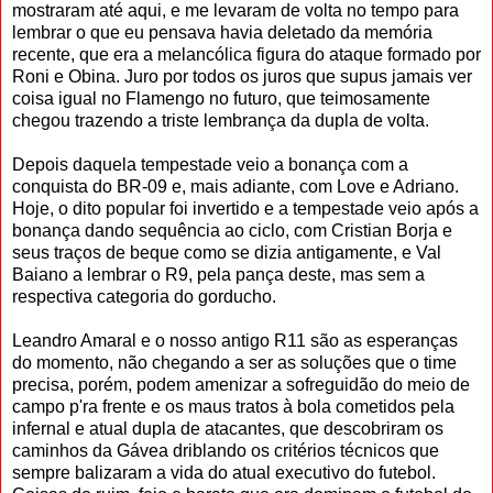
mostraram até aqui, e me levaram de volta no tempo para
lembrar o que eu pensava havia deletado da memória
recente, que era a melancólica figura do ataque formado por
Roni e Obina. Juro por todos os juros que supus jamais ver
coisa igual no Flamengo no futuro, que teimosamente
chegou trazendo a triste lembrança da dupla de volta.
Depois daquela tempestade veio a bonança com a
conquista do BR-09 e, mais adiante, com Love e Adriano.
Hoje, o dito popular foi invertido e a tempestade veio após a
bonança dando sequência ao ciclo, com Cristian Borja e
seus traços de beque como se dizia antigamente, e Val
Baiano a lembrar o R9, pela pança deste, mas sem a
respectiva categoria do gorducho.
Leandro Amaral e o nosso antigo R11 são as esperanças
do momento, não chegando a ser as soluções que o time
precisa, porém, podem amenizar a sofreguidão do meio de
campo p'ra frente e os maus tratos à bola cometidos pela
infernal e atual dupla de atacantes, que descobriram os
caminhos da Gávea driblando os critérios técnicos que
sempre balizaram a vida do atual executivo do futebol.