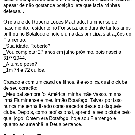
apesar de não gostar da po­sição, até que fazia minhas
defesas...
O relato é de Roberto Lopes Machado, fluminense de
nascimento, residente no Fonseca, que durante tantos anos
bri­lhou no Botafogo e hoje é uma das prin­cipais atrações do
Flamengo.
_Sua idade, Roberto?
_Vou completar 27 anos em julho pró­ximo, pois nasci a
31/7/1944.
_Altura e peso?
_1m 74 e 72 quilos.
Casado e com um casal de filhos, êle explica qual o clube
de seu coração:
_Meu pai sempre foi América, minha mãe Vasco, minha
irmã Fluminense e meu irmão Botafogo. Talvez por isso
nunca me tenha fixado como torcedor deste ou daquele
clube. Depois, como profissional, aprendi a ser o clube pelo
qual jogo. Ontem era Botafogo, hoje sou Flamengo e
quanto ao amanhã, a Deus pertence...