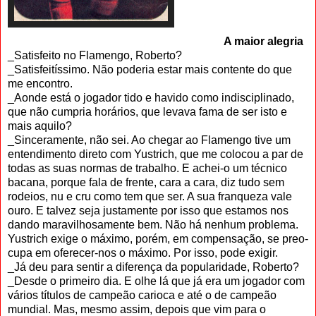
.
.
..............
A maior alegria
_Satisfeito no Flamengo, Roberto?
_Satisfeitíssimo. Não poderia estar mais contente do que
me encontro.
_Aonde está o jogador tido e havido como indisciplinado,
que não cumpria horários, que levava fama de ser isto e
mais aquilo?
_Sinceramente, não sei. Ao chegar ao Flamengo tive um
entendimento direto com Yustrich, que me colocou a par de
todas as suas normas de trabalho. E achei-o um técnico
bacana, porque fala de frente, cara a cara, diz tudo sem
rodeios, nu e cru como tem que ser. A sua franqueza vale
ouro. E talvez se­ja justamente por isso que estamos nos
dando maravilhosamente bem. Não há nenhum problema.
Yustrich exige o má­ximo, porém, em compensação, se preo­
cupa em oferecer-nos o máximo. Por isso, pode exigir.
_Já deu para sentir a diferença da popularidade, Roberto?
_Desde o primeiro dia. E olhe lá que já era um jogador com
vários títulos de campeão carioca e até o de campeão
mundial. Mas, mesmo assim, depois que vim para o