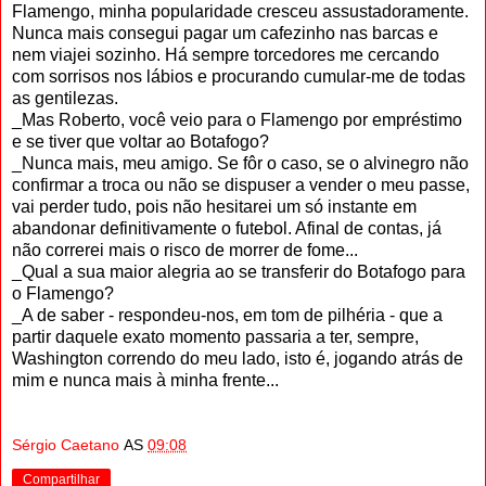
Flamengo, minha popularida­de cresceu assustadoramente.
Nunca mais consegui pagar um cafezinho nas barcas e
nem viajei sozinho. Há sempre torcedores me cercando
com sorrisos nos lábios e procurando cumular-me de todas
as gentilezas.
_Mas Roberto, você veio para o Fla­mengo por empréstimo
e se tiver que voltar ao Botafogo?
_Nunca mais, meu amigo. Se fôr o caso, se o alvinegro não
confirmar a troca ou não se dispuser a vender o meu passe,
vai perder tudo, pois não hesitarei um só instante em
abandonar definitivamente o futebol. Afinal de contas, já
não correrei mais o risco de morrer de fome...
_Qual a sua maior alegria ao se trans­ferir do Botafogo para
o Flamengo?
_A de saber - respondeu-nos, em tom de pilhéria - que a
partir daquele exato momento passaria a ter, sempre,
Washington correndo do meu lado, isto é, jogando atrás de
mim e nunca mais à minha frente...
Sérgio Caetano
AS
09:08
Compartilhar