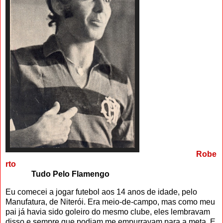
.
.
.
.
.
.
.
.
.
.........................
Robe
rto
.............
Tudo Pelo Flamengo
Eu comecei a jogar futebol aos 14 anos de idade, pelo
Manufatura, de Ni­terói. Era meio-de-campo, mas como meu
pai já havia sido goleiro do mes­mo clube, eles lembravam
disso e sem­pre que podiam me empurravam para a meta. E,