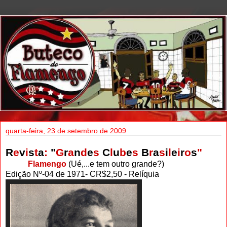
quarta-feira, 23 de setembro de 2009
R
e
v
i
s
t
a
:
"
G
r
a
n
d
e
s
C
l
u
b
e
s
B
r
a
s
i
l
e
i
r
o
s
"
...........
Flamengo
(Ué,...e tem outro grande?)
Edição Nº-04 de 1971- CR$2,50 - Relíquia
.
.