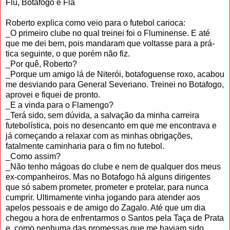
Flu, Botafogo e Fla
Roberto explica como veio para o fu­tebol carioca:
_O primeiro clube no qual treinei foi o Fluminense. E até
que me dei bem, pois mandaram que voltasse para a prá­
tica seguinte, o que porém não fiz.
_Por quê, Roberto?
_Porque um amigo lá de Niterói, botafoguense roxo, acabou
me desviando para General Severiano. Treinei no Bo­tafogo,
aprovei e fiquei de pronto.
_E a vinda para o Flamengo?
_Terá sido, sem dúvida, a salvação da minha carreira
futebolística, pois no de­sencanto em que me encontrava e
já começando a relaxar com as minhas obrigações,
fatalmente caminharia para o fim no futebol.
_Como assim?
_Não tenho mágoas do clube e nem de qualquer dos meus
ex-companheiros. Mas no Botafogo há alguns dirigentes
que só sabem prometer, prometer e protelar, para nunca
cumprir. Ultimamente vinha jogando para atender aos
apelos pessoais e de amigo do Zagalo. Até que um dia
chegou a hora de en­frentarmos o Santos pela Taça de Prata
e, como nenhuma das promessas que me haviam sido