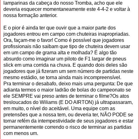
lamparinas da cabeça do nosso Tromba, acho que ele
deveria esquecer momentaneamente este 4-4-2 e voltar à
nossa formação anterior.
E o pior é ainda ter que ouvir que a maior parte dos
jogadores entrou em campo com chuteiras inapropriadas.
Ora, façam-me o favor! Como é possível que jogadores
profissionais não saibam que tipo de chuteira devem usar
em um campo de grama alta e molhada? É algo tão
absurdo como imaginar um piloto de F1 largar de pneus
slick em uma corrida na chuva. E quando dois deles são
jogadores que já fizeram um sem número de partidas neste
mesmo estádio, se torna ainda mais incompreensível.
Pra terminar o desabafo, deixo mais uma pergunta: De que
adianta termos o maior ladrão de bolas do campeonato se
ele SEMPRE vai preso antes de terminar o filme?Os atos
tresloucados do Wiliams (E DO AIRTON) já ultrapassaram,
em muito, o nível do aceitável. Uma equipe com as
pretensões que a nossa tem, ou deveria ter, NÃO PODE se
tornar refém da intempestividade de seus jogadores e estar
permanentemente correndo o risco de terminar as partidas
com menos um.