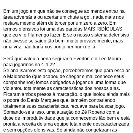
Em um jogo em que não se consegue ao menos entrar na
área adversária ou acertar um chute a gol, nada mais nos
restava mesmo além de torcer por um zero a zero. Em
termos ofensivos foi uma das partidas MAIS RIDÍCULAS
que eu vi o Flamengo fazer. E se o nosso sistema defensivo
não tivesse se saído tão bem, muito provavelmente, mais
uma vez, não traríamos ponto nenhum de lá.
Será que valeu a pena segurar o Everton e o Leo Moura
para jogarmos no 4-4-2?
Se analisarmos esta opção, perceberemos que para escalar
o Maldonado (que acabou de chegar e mal conhece seus
companheiros) fomos obrigados a jogar de uma forma que
violentou totalmente as características dos nossos alas.
Ficaram ambos presos à marcação, o que isolou ainda mais
o pobre do Denis Marques que, também contrariando
totalmente suas características, recuava para buscar jogo.
Somando-se a isso, uma atuação do Zé Roberto com a
dose de improdutividade que já conhecemos tão bem e está
pronta a receita de uma equipe totalmente descaracterizada
e sem opções ofensivas. Se ainda não congelaram as