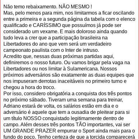
Não temo rebaixamento. NÃO MESMO !
Mas, pelo menos para mim, nos limitarmos a ficar oscilando
entre a primeira e a segunda página da tabela com o elenco
qualificado e CARÍSSIMO que possuímos já pode ser
considerado um vexame. E mais doloroso ainda quando
tudo leva a crer que a participação brasileira na
Libertadores do ano que vem será um verdadeiro
campeonato paulista com o Inter de intruso.
Acredito que, nessas duas próximas partidas aqui,
definiremos o nosso futuro. Ou vamos brigar pela vaga na
Libertadores ou nos limitar à Sulamericana. Nossos
próximos adversários são exatamente as duas equipes que
nos impuseram derrotas inaceitáveis no primeiro turno e
chegou a hora do troco.
Por isso, considero obrigatória a conquista dos três pontos
no próximo sábado. Tiveram uma semana para treinar,
Adriano estará de volta, os salários estão em dia e o
adversário é aquele que tem a ousadia de pleitear para si
um título NOSSO conquistado legitimamente dentro de
campo. Além desses três pontos TÃO importantes, vai ser
UM GRANDE PRAZER empurrar o Sport ainda mais para o
fundo do poço. Tenho certeza de que a torcida comparecerá