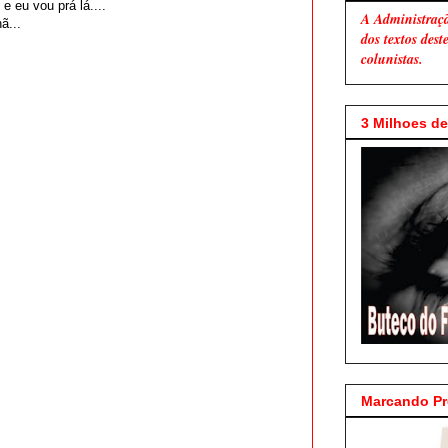
 eu vou prá lá....
A Administraç
ã...
dos textos des
colunistas.
3 Milhoes de 
Marcando P