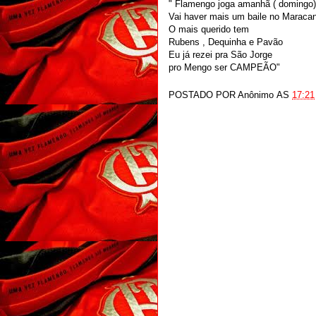
" Flamengo joga amanhã ( domingo) e
Vai haver mais um baile no Maracan
O mais querido tem
Rubens , Dequinha e Pavão
Eu já rezei pra São Jorge
pro Mengo ser CAMPEÃO"
POSTADO POR
Anônimo
AS
17:21