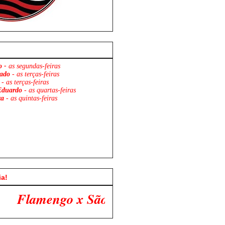
o -
as segundas-feiras
ado
- as terças-feiras
- as terças-feiras
Eduardo
- as quartas-feiras
za
- as quintas-feiras
ia!
 x São Paulo. Venha Participar Conosco