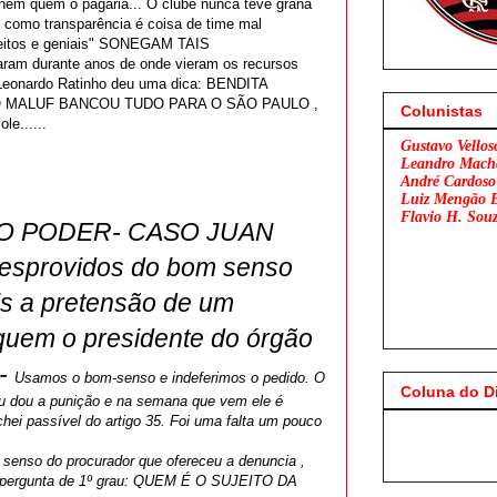
r nem quem o pagaria... O clube nunca teve grana
s como transparência é coisa de time mal
erfeitos e geniais" SONEGAM TAIS
am durante anos de onde vieram os recursos
 Leonardo Ratinho deu uma dica: BENDITA
O MALUF BANCOU TUDO PARA O SÃO PAULO ,
Colunistas
e......
Gustavo Vellos
Leandro Mach
André Cardoso
Luiz Mengão 
Flavio H. Sou
O PODER- CASO JUAN
e desprovidos do bom senso
s a pretensão de um
 quem o presidente do órgão
-
Usamos o bom-senso e indeferimos o pedido. O
Coluna do D
 eu dou a punição e na semana que vem ele é
chei passível do artigo 35. Foi uma falta um pouco
Flamengo
 o senso do procurador que ofereceu a denuncia ,
 pergunta de 1º grau: QUEM É O SUJEITO DA