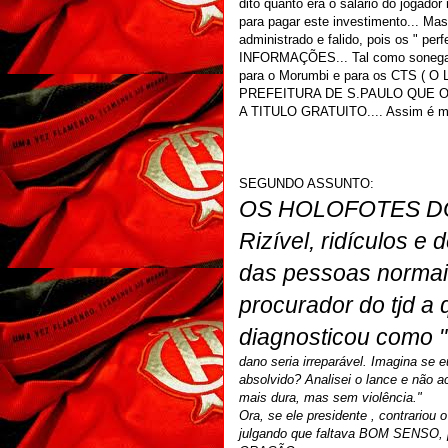
dito quanto era o salário do jogado
para pagar este investimento... Ma
administrado e falido, pois os " p
INFORMAÇÕES... Tal como sonegar
para o Morumbi e para os CTS ( O
PREFEITURA DE S.PAULO QUE 
A TITULO GRATUITO.... Assim é mol
SEGUNDO ASSUNTO:
OS HOLOFOTES D
Rizível, ridículos 
das pessoas normai
procurador do tjd a
diagnosticou como "
dano seria irreparável. Imagina se
absolvido? Analisei o lance e não a
mais dura, mas sem violência."
Ora, se ele presidente , contrariou
julgando que faltava BOM SENSO,