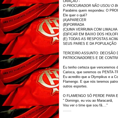
ORAÇÃO -
O PROCURADOR NÃO USOU O B
Parabéns quem respondeu: O PR
Ele quer o quê?
(A)APARECER
(B)PORRADA
(C)UMA VERRUMA COM LIMALHA
(D)FICAR EM BAIXO DOS HOLO
(E) TODAS AS RESPOSTAS ACIM
SEUS PARES E DA POPULAÇÃO
TERCEIRO ASSUNTO: DECISÃO 
PATROCINADORES E DE CONTR
Eu tenho certeza que venceremos d
Carioca, que seremos os PENTA-T
Eu acredito que a Olympikus e a C
Flamengo. E que nós teremos patro
outros esportes.
O FLAMENGO SÓ PERDE PARA 
" Domingo, eu vou ao Maracanã,
Vou ver o time que sou fã...."
........