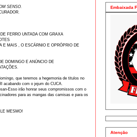
OM SENSO.
Embaixada F
OCURADOR.
 DE FERRO UNTADA COM GRAXA
FOTES
A E MAIS , O ESCÁRNIO E OPRÓPRIO DE
DE DOMINGO E ANÚNCIO DE
ATAÇÕES.
omingo, que teremos a hegemonia de titulos no
RI acabando com o jejum do CUCA.
osan-Esso irão honrar seus compromissos com o
cinadores para as mangas das camisas e para os
ELE MESMO!
Atenção