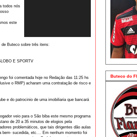
a todos nós
nosso
amos este
 de Buteco sobre três itens:
 GLOBO E SPORTV
Buteco do 
mengo foi comentada hoje no Redação das 11:25 hs
nclusive o RMP) acharam uma contratação de risco e
lube e do patrocinio de uma imobiliaria que bancará
ogador veio para o São biba este mesmo programa
ano de 20 a 35 minutos de elogios pela
adores problemáticos, que tais dirigentes dão aulas
va bem- sucedida, etc.... Em nenhum momento foi