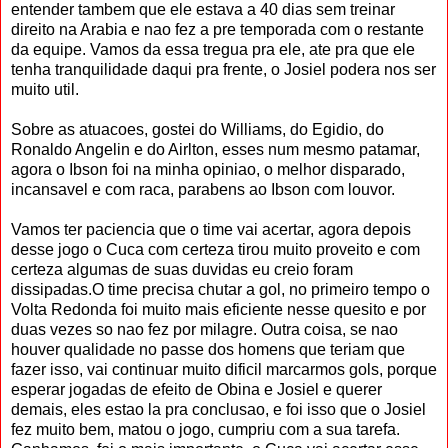
entender tambem que ele estava a 40 dias sem treinar
direito na Arabia e nao fez a pre temporada com o restante
da equipe. Vamos da essa tregua pra ele, ate pra que ele
tenha tranquilidade daqui pra frente, o Josiel podera nos ser
muito util.
Sobre as atuacoes, gostei do Williams, do Egidio, do
Ronaldo Angelin e do Airlton, esses num mesmo patamar,
agora o Ibson foi na minha opiniao, o melhor disparado,
incansavel e com raca, parabens ao Ibson com louvor.
Vamos ter paciencia que o time vai acertar, agora depois
desse jogo o Cuca com certeza tirou muito proveito e com
certeza algumas de suas duvidas eu creio foram
dissipadas.O time precisa chutar a gol, no primeiro tempo o
Volta Redonda foi muito mais eficiente nesse quesito e por
duas vezes so nao fez por milagre. Outra coisa, se nao
houver qualidade no passe dos homens que teriam que
fazer isso, vai continuar muito dificil marcarmos gols, porque
esperar jogadas de efeito de Obina e Josiel e querer
demais, eles estao la pra conclusao, e foi isso que o Josiel
fez muito bem, matou o jogo, cumpriu com a sua tarefa.