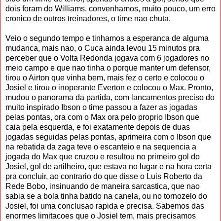
dois foram do Williams, convenhamos, muito pouco, um erro
cronico de outros treinadores, o time nao chuta.
Veio o segundo tempo e tinhamos a esperanca de alguma
mudanca, mais nao, o Cuca ainda levou 15 minutos pra
perceber que o Volta Redonda jogava com 6 jogadores no
meio campo e que nao tinha o porque manter um defensor,
tirou o Airton que vinha bem, mais fez o certo e colocou o
Josiel e tirou o inoperante Everton e colocou o Max. Pronto,
mudou o panorama da partida, com lancamentos preciso do
muito inspirado Ibson o time passou a fazer as jogadas
pelas pontas, ora com o Max ora pelo proprio Ibson que
caia pela esquerda, e foi exatamente depois de duas
jogadas seguidas pelas pontas, aprimeira com o Ibson que
na rebatida da zaga teve o escanteio e na sequencia a
jogada do Max que cruzou e resultou no primeiro gol do
Josiel, gol de artilheiro, que estava no lugar e na hora certa
pra concluir, ao contrario do que disse o Luis Roberto da
Rede Bobo, insinuando de maneira sarcastica, que nao
sabia se a bola tinha batido na canela, ou no tornozelo do
Josiel, foi uma conclusao rapida e precisa. Sabemos das
enormes limitacoes que o Josiel tem, mais precisamos