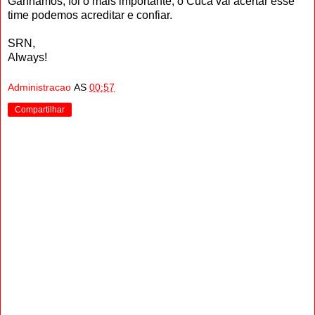
Ganhamos, foi o mais importante, o Cuca vai acertar esse
time podemos acreditar e confiar.
SRN,
Always!
Administracao
AS
00:57
Compartilhar