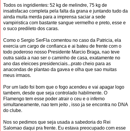
Todos os ingridientes: 52 kg de melindre, 75 kg de
insatisfacao completa pela falta da grana e juntando tudo da
ainda muita merda para a imprensa saciar a sede
vampiristica com bastante sangue vermelho e preto, esse e
o suco predileto dos caras.
Como o Sergio SerFla comentou no caso da Patricia, ela
exercia um cargo de confianca e ai bateu de frente com o
todo poderoso nosso Presidente Marcio Braga, nao teve
outra saida a nao ser o caminho de casa, exatamente no
ano das eleicoes presidenciais...prato cheio para as
anacondas de plantao da gavea e olha que sao muitas
meus irmaos.
Por um lado foi bom que o fogo acendeu e vai apagar logo
tambem, desde que seja controlado habilmente. O
Flamengo tem esse poder atrair o ceu e o inferno
simultaneamente, nao tem jeito , isso ja se encontra no DNA
do clube.
Nos so pedimos que seja usada a sabedoria do Rei
Salomao daqui pra frente. Eu estava preocupado com esse