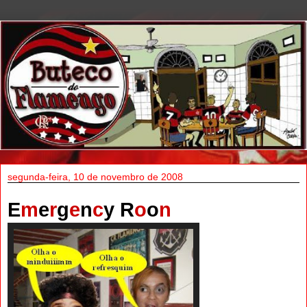
segunda-feira, 10 de novembro de 2008
E
m
e
r
g
e
n
c
y R
o
o
n