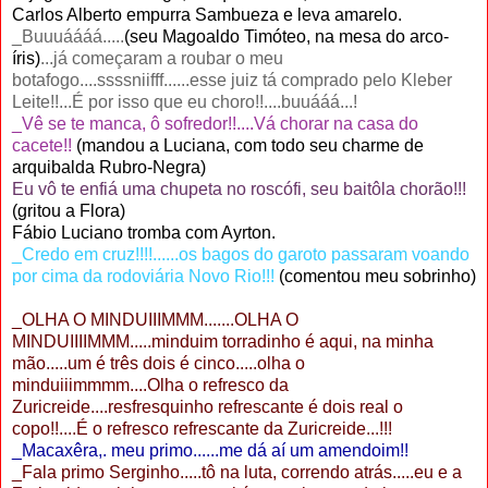
Carlos Alberto empurra Sambueza e leva amarelo.
_Buuuáááá.....
(seu Magoaldo Timóteo, na mesa do arco-
íris)
...já começaram a roubar o meu
botafogo....ssssniifff......esse juiz tá comprado pelo Kleber
Leite!!...É por isso que eu choro!!....buuááá...!
_Vê se te manca, ô sofredor!!....Vá chorar na casa do
cacete!!
(mandou a Luciana, com todo seu charme de
arquibalda Rubro-Negra)
Eu vô te enfiá uma chupeta no roscófi, seu baitôla chorão!!!
(gritou a Flora)
Fábio Luciano tromba com Ayrton.
_Credo em cruz!!!!......os bagos do garoto passaram voando
por cima da rodoviária Novo Rio!!!
(comentou meu sobrinho)
_OLHA O MINDUIIIMMM.......OLHA O
MINDUIIIIMMM.....minduim torradinho é aqui, na minha
mão.....um é três dois é cinco.....olha o
minduiiimmmm....Olha o refresco da
Zuricreide....resfresquinho refrescante é dois real o
copo!!....É o refresco refrescante da Zuricreide...!!!
_Macaxêra,. meu primo......me dá aí um amendoim!!
_Fala primo Serginho.....tô na luta, correndo atrás.....eu e a