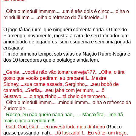
_Olha o minduiiiimmmm......um é três dois é cinco.....olha o
minduiiiimm.......olha o refresco da Zuricreide...!!!
O jogo tá tão ruim, que ninguém comenta nada. O time do
Flamengo, novamente, mostra a cara de seu treinador; um
amontoado de jogadores, sem esquema e sem uma jogada
ensaiada.
Fim do primeiro tempo, sob vaias da Nação Rubro-Negra e
dos 10 torcedores que o botafogo ainda tem.
_Gente.....vocês não vão tomar cerveja???.....Olha, o tira
gosto que vocês pediram, eu preparei!!....Mestre
Sidney,....sua carne assada, Serginho,.....seu bobó de
camarão,...Serfla,....seu jabá com jerimum,......ô
Gustavo.......o anguzinho,....tá cheio de tempero...
_Olha o minduiiiimmm......minduiiimmm....olha o refresco da
Zuricreide.......
_Rocco, eu não quero nada não,.......Macaxêra,....me dá
mais cinco amendoim!!!
_God, God, God.....eu investi todo meu dinheiro
(Rocco
quase passando mal)
......tô lascado!!!....Eu vô ter um troço,