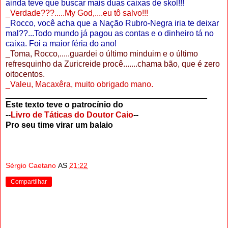
ainda teve que buscar mais duas caixas de skol!!!
_Verdade???.....My God,....eu tô salvo!!!
_Rocco, você acha que a Nação Rubro-Negra iria te deixar
mal??...Todo mundo já pagou as contas e o dinheiro tá no
caixa. Foi a maior féria do ano!
_Toma, Rocco,.....guardei o último minduim e o último
refresquinho da Zuricreide procê.......chama bão, que é zero
oitocentos.
_Valeu, Macaxêra, muito obrigado mano.
____________________________________________
Este texto teve o patrocínio do
--
Livro de Táticas do Doutor Caio
--
Pro seu time virar um balaio
Sérgio Caetano
AS
21:22
Compartilhar