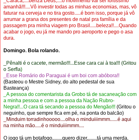
_Caraca,....benza Deus,....o movimento vai ser fortíssimo
amanhã!!!....Vô investir todas as minhas economias, mas, vô
faturar na cerveja e no tira gosto.....é bom isso, porque já vô
arrumar a grana dos presentes de natal pra família e da
passagem pra minha viagem pro Brasil.....beleza!!....Quando
acabar o jogo, eu já me mando pro aeroporto e pego o asa
dura.
Domingo. Bola rolando.
.
_Pênalti é o cacete, mermão!!!...Esse cara cai à toa!!! (Gritou
o Serfla
)
_Esse Romário do Paraguai é um boi com abóbora!!
(Basteou o Mestre Sidney, do alto pedestal de sua
Basteança)
_A pessoa do comentarista da Grobo tá de sacaneação com
a minha pessoa e com a pessoa da Nação Rubro-
Negra!!...O cara tá secando a pessoa do Mengão!!!
(Gritou o
neguinho, que sempre fica em pé, na ponta do balcão)
_Minduim torradinhooooo....olha o minduiiimmm......é aqui
na minha mão.....é o minduiiimmm....
O jogo tá um botafogo,.......quero dizer,.......tá uma merda.