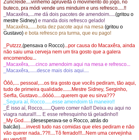
Zuricreide....vinhemo apruveitá o movimento do jogo, no
buteco, pra módi vende uns minduim e uns refresco.....!!
_Macaxêra,....me dá dois pacotes de amendoim.....
(gritou o
mestre Sidney)
e manda dois refresco gelado!
_Macaxêra,......bota dez pacote aqui na mesa
(gritou o
Gustavo)
e bota refresco pra turma, que eu pago!
_Putzzz,
(pensava o Rocco)
...por causa do Macaxêra, ainda
não saiu uma cerveja nem um tira gosto que a galera
encomendou...
_Macaxêra,.....cinco amendoim aqui na mesa e refresco...
_Macaxêra,......desce mais dois aqui....
Ôôô,.... pessoal,....os tira gosto que vocês pediram, tão aqui,
tudo de primeira qualidade.......Mestre Sidney, Serginho,
Serfla, Gustavo....óóóó......querem que eu sirva???
_Segura aí, Rocco......esse amendoim tá maneiro!!
_É isso aí, Rocco,......Quero comer não!! Deixa eu aqui no
viagra natural!!.... E esse refresquinho tá geladinho!!
_My God......
(desesperava-se o Rocco, atrás do
balcão)
.....investi tudo nas comidas que eles pediram e não
vão querer nada..??!!....Tô ferrado!!!...Nem uma cervejinha
eu vendi!!!