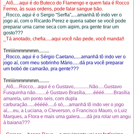
_Alô,....aqui é do Buteco do Flamengo e quem fala é Rocco
Fermo, às suas ordens, pode falar sangue bão.
_Rocco, aqui é o Sergio “Serfla”,....amanhã tô indo ver o
jogo aí, com o Ricardo Perez e queria saber se você pode
preparar uma carne seca com aipim, pra gente tirar um
gosto???
_Tá anotado, chefia.....aqui você não pede, você manda!!
Trrriiiimmmmmm.........
_Rocco, aqui é o Sérgio Caetano,.....amanhã tô indo ver o
jogo aí, com meu sobrinho Mário......dá pra você preparar
um bobó de camarão, pra gente???
Trrriiiimmmmmm.........
_Alô,....Rocco,...aqui é o Gustavo,............Não.....Gustavo
Fusquinha não.........é Gustavo Brasília,......éééé........Brasília
amarela, um ponto seis, com dupla
carburação......ééééé.....ó só,....amanhã tô indo ver o jogo
aí,....eu, a Luciana, o Cleverson, o Francisco Mauro, o Luiz
Marques, a Flora e mais uma galera......dá pra rolar um angu
à baiana???