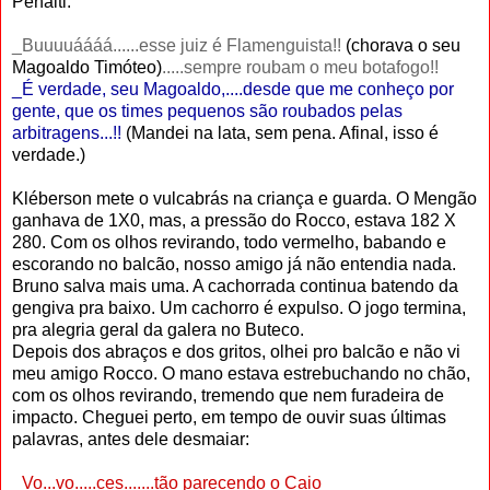
Pênalti.
_Buuuuáááá......esse juiz é Flamenguista!!
(chorava o seu
Magoaldo Timóteo)
.....sempre roubam o meu botafogo!!
_É verdade, seu Magoaldo,....desde que me conheço por
gente, que os times pequenos são roubados pelas
arbitragens...!!
(Mandei na lata, sem pena. Afinal, isso é
verdade.)
Kléberson mete o vulcabrás na criança e guarda. O Mengão
ganhava de 1X0, mas, a pressão do Rocco, estava 182 X
280. Com os olhos revirando, todo vermelho, babando e
escorando no balcão, nosso amigo já não entendia nada.
Bruno salva mais uma. A cachorrada continua batendo da
gengiva pra baixo. Um cachorro é expulso. O jogo termina,
pra alegria geral da galera no Buteco.
Depois dos abraços e dos gritos, olhei pro balcão e não vi
meu amigo Rocco. O mano estava estrebuchando no chão,
com os olhos revirando, tremendo que nem furadeira de
impacto. Cheguei perto, em tempo de ouvir suas últimas
palavras, antes dele desmaiar:
_Vo...vo.....ces.......tão parecendo o Caio