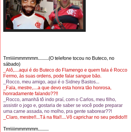
.
Trrriiiimmmmmm.........(O telefone tocou no Buteco, no
sábado)
_Alô,....aqui é do Buteco do Flamengo e quem fala é Rocco
Fermo, às suas ordens, pode falar sangue bão.
_Rocco, meu amigo, aqui é o Sidney Bastos...
_Fala, mestre,....a que devo esta honra tão honrosa,
honradamente falando??!!
_Rocco, amanhã tô indo praí, com o Carlos, meu filho,
assistir o jogo e, gostaria de saber se você pode preparar
uma carne assada, no molho, pra gente saborear??!
_Claro, mestre!!...Tá na fita!!....Vô caprichar no seu pedido!!!
Trrriiiimmmmmm.........