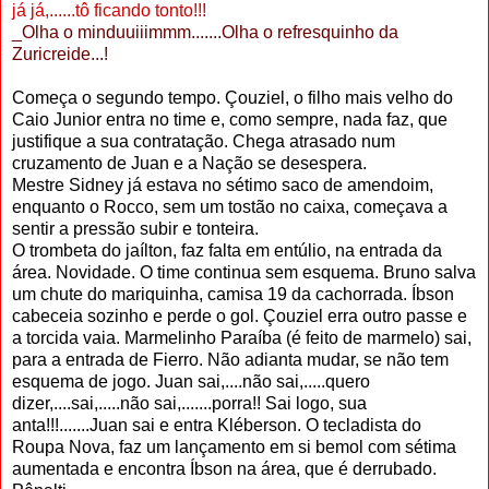
já já,......tô ficando tonto!!!
_Olha o minduuiiimmm.......Olha o refresquinho da
Zuricreide...!
Começa o segundo tempo. Çouziel, o filho mais velho do
Caio Junior entra no time e, como sempre, nada faz, que
justifique a sua contratação. Chega atrasado num
cruzamento de Juan e a Nação se desespera.
Mestre Sidney já estava no sétimo saco de amendoim,
enquanto o Rocco, sem um tostão no caixa, começava a
sentir a pressão subir e tonteira.
O trombeta do jaílton, faz falta em entúlio, na entrada da
área. Novidade. O time continua sem esquema. Bruno salva
um chute do mariquinha, camisa 19 da cachorrada. Íbson
cabeceia sozinho e perde o gol. Çouziel erra outro passe e
a torcida vaia. Marmelinho Paraíba (é feito de marmelo) sai,
para a entrada de Fierro. Não adianta mudar, se não tem
esquema de jogo. Juan sai,....não sai,.....quero
dizer,....sai,.....não sai,.......porra!! Sai logo, sua
anta!!!.......Juan sai e entra Kléberson. O tecladista do
Roupa Nova, faz um lançamento em si bemol com sétima
aumentada e encontra Íbson na área, que é derrubado.