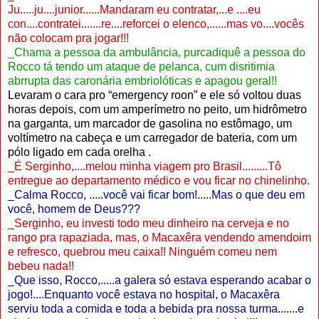
Ju.....ju....junior......Mandaram eu contratar,...e ....eu
con....contratei.......re....reforcei o elenco,......mas vo....vocês
não colocam pra jogar!!!
_Chama a pessoa da ambulância, purcadiquê a pessoa do
Rocco tá tendo um ataque de pelanca, cum disritimia
abrrupta das caronária embriolóticas e apagou geral!!
Levaram o cara pro “emergency roon” e ele só voltou duas
horas depois, com um amperímetro no peito, um hidrômetro
na garganta, um marcador de gasolina no estômago, um
voltímetro na cabeça e um carregador de bateria, com um
pólo ligado em cada orelha .
_É Serginho,....melou minha viagem pro Brasil.........Tô
entregue ao departamento médico e vou ficar no chinelinho.
_Calma Rocco, .....você vai ficar bom!.....Mas o que deu em
você, homem de Deus???
_Serginho, eu investi todo meu dinheiro na cerveja e no
rango pra rapaziada, mas, o Macaxêra vendendo amendoim
e refresco, quebrou meu caixa!! Ninguém comeu nem
bebeu nada!!
_Que isso, Rocco,.....a galera só estava esperando acabar o
jogo!....Enquanto você estava no hospital, o Macaxêra
serviu toda a comida e toda a bebida pra nossa turma.......e